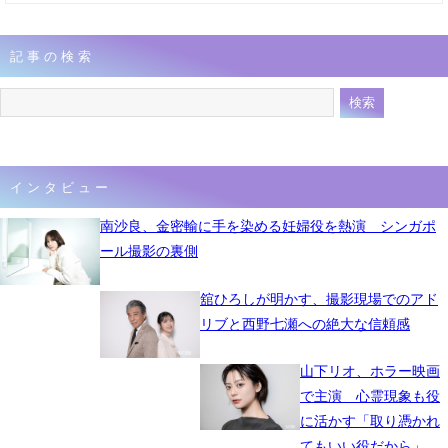
記事の検索
インタビュー
南沙良、金密輸に手を染める妊婦役を熱演 シンガポ
ール撮影の裏側
舘ひろしが明かす、撮影現場でのアド
リブと西野七瀬への絶大な信頼感
山下リオ、ホラー映画
で主演 心霊現象も役
に活かす「取り憑かれ
てもいい役だから」