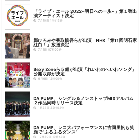
「ライブ・エール 2022~明日への一歩~」第１弾出
演アーティスト決定
7月10日 14時13分
郷ひろみや香取慎吾らが出演 NHK「第11回明石家
紅白！」放送決定
7月1日 07時00分
Sexy Zoneら５組が出演「れいわのへいわソング」
公開収録が決定
6月6日 12時00分
DA PUMP、シングル＆ノンストップMIXアルバム
２作品同時リリース決定
1月24日 22時02分
DA PUMP、レコ大パフォーマンスに吉岡里帆も笑
顔で“ふるふるダンス”
12月30日 19時43分