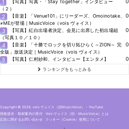
0
【写真】写真・「Stay Together」インタビュー
1
（２）
0
【音楽】「Venue101」にリーダーズ、Omoinotake、
2
≠MEが登場｜MusicVoice（vois ヴォイス）
0
【写真】紅白出場者決定、会見に出席した初出場組
3
（写真１０／１０）
0
【音楽】「十勝でロックを切り拓ひらく～ZION～ 完
4
全版」放送決定｜MusicVoice（vois ヴォイス）
0
【写真】仁村紗和、インタビュー【エンタメ】
5
ランキングをもっとみる
Copyright © 2026. vois ヴォイス（旧MusicVoice）
-
YouTube
情報提供・取材案内の受付
Vois ヴォイス（旧・MusicVoice）とは
広告に関するお問い合わせ
クッキー（cookie）使用について
-