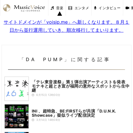
音楽
エンタメ
インタビュー
サイトドメインが「voisjp.me」へ新しくなります。８月１
日から並行運用していき、順次移行してまいります。
「DA PUMP」に関する記事
「テレ東音楽祭」第１弾出演アーティストを発表
モナキと超とき宣が福岡の意外なスポットから生中
継
6月15日 12時00分
INI 、超特急、BE:FIRSTらが共演「D.U.N.K.
Showcase」疑似ライブ配信決定
3月14日 14時08分