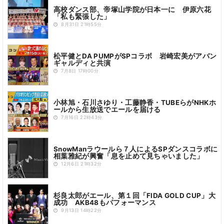
高校ダンス部、帝塚山学院が日本一に 伊原六花
「私も緊張した」
8月31日 21時55分
松平健とDA PUMPがSPコラボ 岩崎宏美がアバン
ギャルディと共演
7月8日 17時00分
小林旭・石川さゆり・工藤静香・TUBEらがNHKホ
ールから生放送でエールを届ける
7月16日 22時43分
SnowManラウールら７人によるSPダンスコラボに
相葉雅紀が興奮「息を止めて見ちゃいました」
12月6日 21時32分
杉良太郎がエール、第１回「FIDA GOLD CUP」大
成功 AKB48もパフォーマンス
9月13日 14時22分