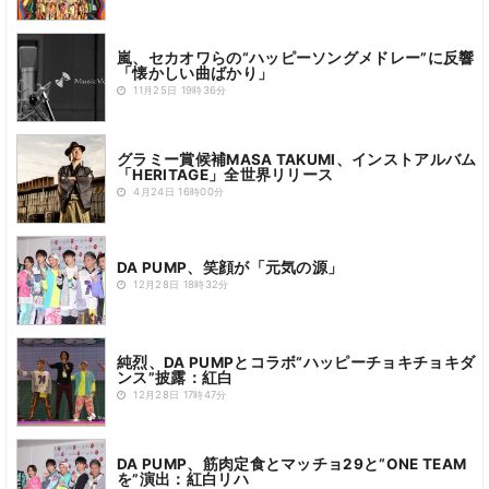
嵐、セカオワらの“ハッピーソングメドレー”に反響
「懐かしい曲ばかり」
11月25日 19時36分
グラミー賞候補MASA TAKUMI、インストアルバム
「HERITAGE」全世界リリース
4月24日 16時00分
DA PUMP、笑顔が「元気の源」
12月28日 18時32分
純烈、DA PUMPとコラボ“ハッピーチョキチョキダ
ンス”披露：紅白
12月28日 17時47分
DA PUMP、筋肉定食とマッチョ29と“ONE TEAM
を”演出：紅白リハ