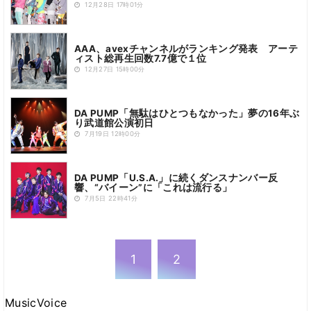
12月28日 17時01分
AAA、avexチャンネルがランキング発表 アーテ
ィスト総再生回数7.7億で１位
12月27日 15時00分
DA PUMP「無駄はひとつもなかった」夢の16年ぶ
り武道館公演初日
7月19日 12時00分
DA PUMP「U.S.A.」に続くダンスナンバー反
響、“バイーン”に「これは流行る」
7月5日 22時41分
1
2
MusicVoice