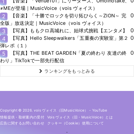
0
【音楽】「Venue101」にリーダーズ、Omoinotake、
1
≠MEが登場｜MusicVoice（vois ヴォイス）
0
【音楽】「十勝でロックを切り拓ひらく～ZION～ 完
2
全版」放送決定｜MusicVoice（vois ヴォイス）
0
【写真】ももクロ高城れに、始球式挑戦【エンタメ】
3
0
【写真】Hello Sleepwalkers「五重奏の実験室」第２
4
弾レポ（１）
0
【写真】THE BEAT GARDEN「夏の終わり 友達の終
5
わり」TikTokで一部先行配信
ランキングをもっとみる
Copyright © 2026. vois ヴォイス（旧MusicVoice）
-
YouTube
情報提供・取材案内の受付
Vois ヴォイス（旧・MusicVoice）とは
広告に関するお問い合わせ
クッキー（cookie）使用について
-