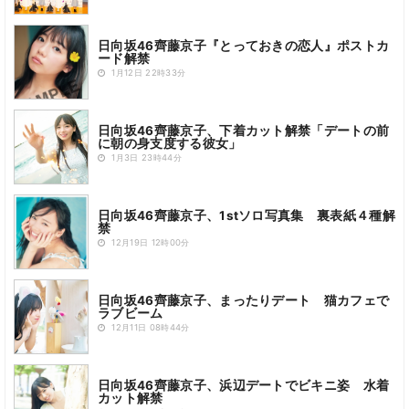
日向坂46齊藤京子『とっておきの恋人』ポストカ
ード解禁
1月12日 22時33分
日向坂46齊藤京子、下着カット解禁「デートの前
に朝の身支度する彼女」
1月3日 23時44分
日向坂46齊藤京子、1stソロ写真集 裏表紙４種解
禁
12月19日 12時00分
日向坂46齊藤京子、まったりデート 猫カフェで
ラブビーム
12月11日 08時44分
日向坂46齊藤京子、浜辺デートでビキニ姿 水着
カット解禁