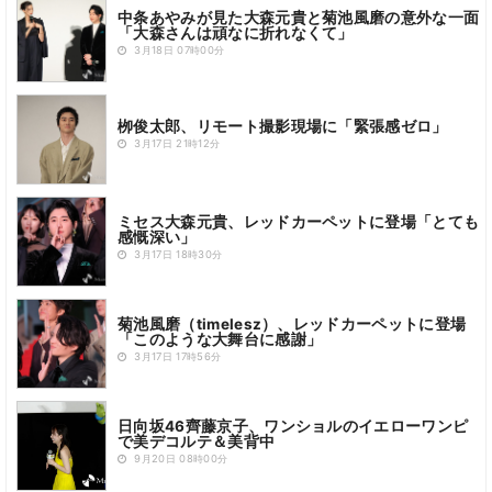
中条あやみが見た大森元貴と菊池風磨の意外な一面
「大森さんは頑なに折れなくて」
3月18日 07時00分
栁俊太郎、リモート撮影現場に「緊張感ゼロ」
3月17日 21時12分
ミセス大森元貴、レッドカーペットに登場「とても
感慨深い」
3月17日 18時30分
菊池風磨（timelesz）、レッドカーペットに登場
「このような大舞台に感謝」
3月17日 17時56分
日向坂46齊藤京子、ワンショルのイエローワンピ
で美デコルテ＆美背中
9月20日 08時00分