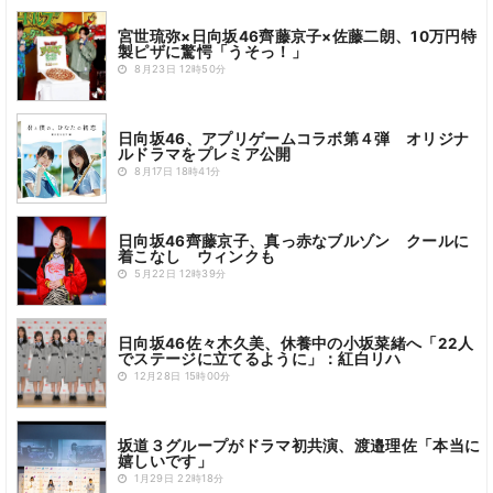
宮世琉弥×日向坂46齊藤京子×佐藤二朗、10万円特
製ピザに驚愕「うそっ！」
8月23日 12時50分
日向坂46、アプリゲームコラボ第４弾 オリジナ
ルドラマをプレミア公開
8月17日 18時41分
日向坂46齊藤京子、真っ赤なブルゾン クールに
着こなし ウィンクも
5月22日 12時39分
日向坂46佐々木久美、休養中の小坂菜緒へ「22人
でステージに立てるように」：紅白リハ
12月28日 15時00分
坂道３グループがドラマ初共演、渡邉理佐「本当に
嬉しいです」
1月29日 22時18分