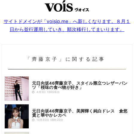
サイトドメインが「voisjp.me」へ新しくなります。８月１
日から並行運用していき、順次移行してまいります。
「齊藤京子」に関する記事
元日向坂46齊藤京子、スタイル際立つレザーパン
ツ「桜味の食べ物が好き」
4月3日 13時28分
元日向坂46齊藤京子、美脚輝く純白ドレス 倉悠
貴と華やかレカペ
10月30日 08時20分