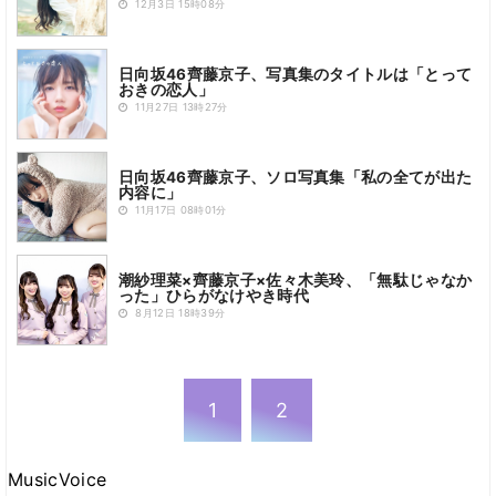
12月3日 15時08分
日向坂46齊藤京子、写真集のタイトルは「とって
おきの恋人」
11月27日 13時27分
日向坂46齊藤京子、ソロ写真集「私の全てが出た
内容に」
11月17日 08時01分
潮紗理菜×齊藤京子×佐々木美玲、「無駄じゃなか
った」ひらがなけやき時代
8月12日 18時39分
1
2
MusicVoice