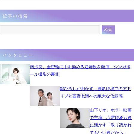
記事の検索
インタビュー
南沙良、金密輸に手を染める妊婦役を熱演 シンガポ
ール撮影の裏側
舘ひろしが明かす、撮影現場でのアド
リブと西野七瀬への絶大な信頼感
山下リオ、ホラー映画
で主演 心霊現象も役
に活かす「取り憑かれ
てもいい役だから」