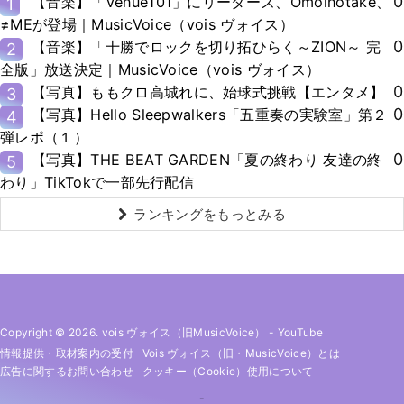
0
【音楽】「Venue101」にリーダーズ、Omoinotake、
1
≠MEが登場｜MusicVoice（vois ヴォイス）
0
【音楽】「十勝でロックを切り拓ひらく～ZION～ 完
2
全版」放送決定｜MusicVoice（vois ヴォイス）
0
【写真】ももクロ高城れに、始球式挑戦【エンタメ】
3
0
【写真】Hello Sleepwalkers「五重奏の実験室」第２
4
弾レポ（１）
0
【写真】THE BEAT GARDEN「夏の終わり 友達の終
5
わり」TikTokで一部先行配信
ランキングをもっとみる
Copyright © 2026. vois ヴォイス（旧MusicVoice）
-
YouTube
情報提供・取材案内の受付
Vois ヴォイス（旧・MusicVoice）とは
広告に関するお問い合わせ
クッキー（cookie）使用について
-