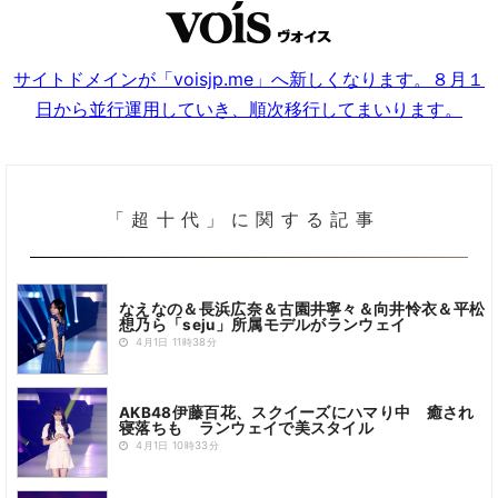
サイトドメインが「voisjp.me」へ新しくなります。８月１
日から並行運用していき、順次移行してまいります。
「超十代」に関する記事
なえなの＆長浜広奈＆古園井寧々＆向井怜衣＆平松
想乃ら「seju」所属モデルがランウェイ
4月1日 11時38分
AKB48伊藤百花、スクイーズにハマり中 癒され
寝落ちも ランウェイで美スタイル
4月1日 10時33分