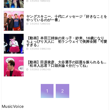
3月29日 16時00分
ヤングスキニー、十代にメッセージ「好きなことを
やっているのが一番」
3月29日 12時00分
【動画】本田三姉妹の末っ子・紗来、16歳になり
ちょっぴり大人に 初ランウェイで美脚全開「可愛
すぎる」
3月29日 08時24分
【動画】田原俊彦、大谷選手の話題を振られるも…
「松本人志君？口頭弁論４分だってね」
3月28日 20時24分
1
2
MusicVoice