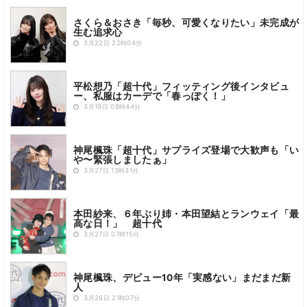
さくら＆おさき「毎秒、可愛くなりたい」未完成が
生む追求心
3月22日 22時04分
平松想乃「超十代」フィッティング後インタビュ
ー、私服はカーデで「春っぽく！」
3月19日 08時44分
神尾楓珠「超十代」サプライズ登場で大歓声も「い
や〜緊張しましたぁ」
3月27日 13時31分
本田紗来、６年ぶり姉・本田望結とランウェイ「最
高な日！」 超十代
3月27日 07時15分
神尾楓珠、デビュー10年「実感ない」まだまだ新
人
3月26日 21時07分