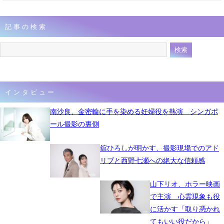
記事の検索
インタビュー
南沙良、金密輸に手を染める妊婦役を熱演 シンガポ
ール撮影の裏側
舘ひろしが明かす、撮影現場でのアド
リブと西野七瀬への絶大な信頼感
山下リオ、ホラー映画
で主演 心霊現象も役
に活かす「取り憑かれ
てもいい役だから」