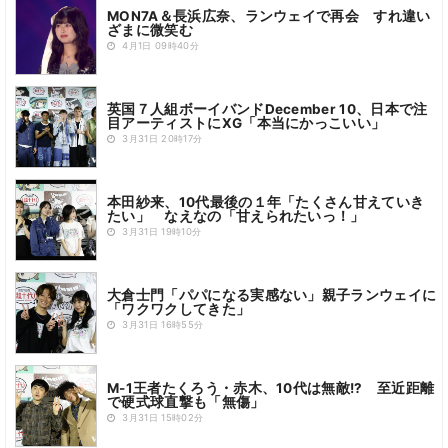
MON7A＆長浜広奈、ランウェイで再会 すれ違い
ざまに微笑む
4月1日 09時40分
英国７人組ボーイバンドDecember 10、日本で注
目アーティストにXG「本当にかっこいい」
3月31日 20時17分
本田紗来、10代最後の１年「たくさん甘えていき
たい」 なえなの「甘えられたいっ！」
3月31日 19時10分
大倉士門「パパになる実感ない」親子ランウェイに
「ワクワクしてきた」
3月31日 16時55分
M-1王者たくろう・赤木、10代は無敵!? 至近距離
で硬式球直撃も「無傷」
3月31日 15時02分