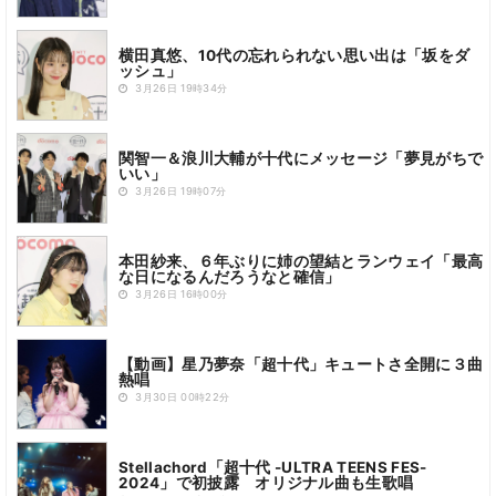
横田真悠、10代の忘れられない思い出は「坂をダ
ッシュ」
3月26日 19時34分
関智一＆浪川大輔が十代にメッセージ「夢見がちで
いい」
3月26日 19時07分
本田紗来、６年ぶりに姉の望結とランウェイ「最高
な日になるんだろうなと確信」
3月26日 16時00分
【動画】星乃夢奈「超十代」キュートさ全開に３曲
熱唱
3月30日 00時22分
Stellachord「超十代 -ULTRA TEENS FES-
2024」で初披露 オリジナル曲も生歌唱