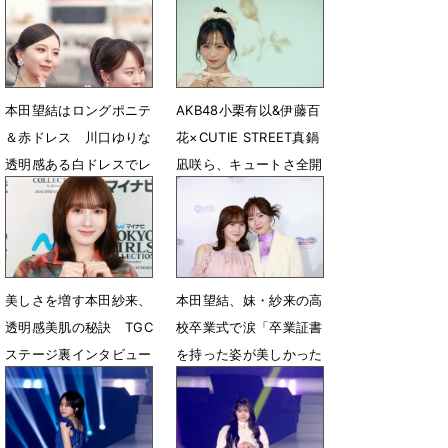
本田望結はロングポニテ
AKB48小栗有以&伊藤百
＆赤ドレス 川口ゆりな
花×CUTIE STREET真鍋
透明感ある白ドレスでレ
凪咲ら、キュートさ全開
カペ
ランウェイ
5月5日 22時50分
4月20日 07時38分
美しさを増す本田紗来、
本田望結、妹・紗来の高
透明感美肌の秘訣 TGC
校卒業式で涙「卒業証書
ステージ裏インタビュー
を持った姿が美しかった
です」
4月8日 19時00分
4月1日 21時33分