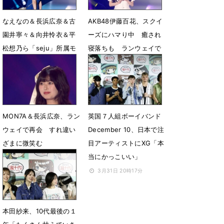
なえなの＆長浜広奈＆古
AKB48伊藤百花、スクイ
園井寧々＆向井怜衣＆平
ーズにハマり中 癒され
松想乃ら「seju」所属モ
寝落ちも ランウェイで
デルがランウェイ
美スタイル
4月1日 11時38分
4月1日 10時33分
MON7A＆長浜広奈、ラン
英国７人組ボーイバンド
ウェイで再会 すれ違い
December 10、日本で注
ざまに微笑む
目アーティストにXG「本
当にかっこいい」
4月1日 09時40分
3月31日 20時17分
本田紗来、10代最後の１