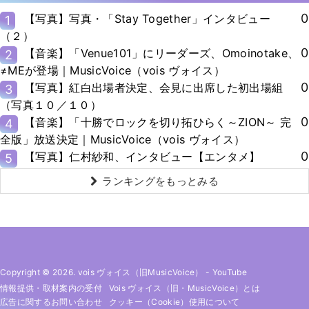
0
【写真】写真・「Stay Together」インタビュー
1
（２）
0
【音楽】「Venue101」にリーダーズ、Omoinotake、
2
≠MEが登場｜MusicVoice（vois ヴォイス）
0
【写真】紅白出場者決定、会見に出席した初出場組
3
（写真１０／１０）
0
【音楽】「十勝でロックを切り拓ひらく～ZION～ 完
4
全版」放送決定｜MusicVoice（vois ヴォイス）
0
【写真】仁村紗和、インタビュー【エンタメ】
5
ランキングをもっとみる
Copyright © 2026. vois ヴォイス（旧MusicVoice）
-
YouTube
情報提供・取材案内の受付
Vois ヴォイス（旧・MusicVoice）とは
広告に関するお問い合わせ
クッキー（cookie）使用について