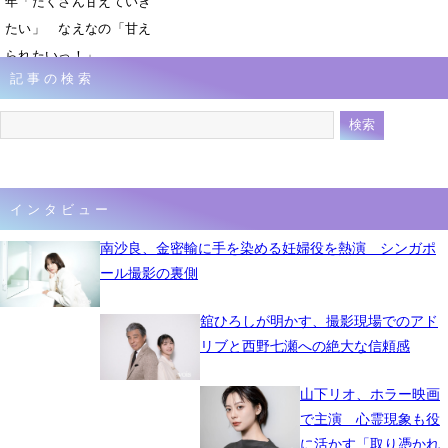
年「たくさん甘えていき
たい」 なえなの「甘え
られたいっ！」
記事の検索
3月31日 19時10分
インタビュー
南沙良、金密輸に手を染める妊婦役を熱演 シンガポ
ール撮影の裏側
舘ひろしが明かす、撮影現場でのアド
リブと西野七瀬への絶大な信頼感
山下リオ、ホラー映画
で主演 心霊現象も役
に活かす「取り憑かれ