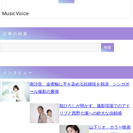
MusicVoice
記事の検索
インタビュー
南沙良、金密輸に手を染める妊婦役を熱演 シンガポ
ール撮影の裏側
舘ひろしが明かす、撮影現場でのアド
リブと西野七瀬への絶大な信頼感
山下リオ、ホラー映画