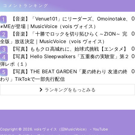
コメントランキング
0
【音楽】「Venue101」にリーダーズ、Omoinotake、
1
≠MEが登場｜MusicVoice（vois ヴォイス）
0
【音楽】「十勝でロックを切り拓ひらく～ZION～ 完
2
全版」放送決定｜MusicVoice（vois ヴォイス）
0
【写真】ももクロ高城れに、始球式挑戦【エンタメ】
3
0
【写真】Hello Sleepwalkers「五重奏の実験室」第２
4
弾レポ（１）
0
【写真】THE BEAT GARDEN「夏の終わり 友達の終
5
わり」TikTokで一部先行配信
ランキングをもっとみる
Copyright © 2026. vois ヴォイス（旧MusicVoice）
-
YouTube