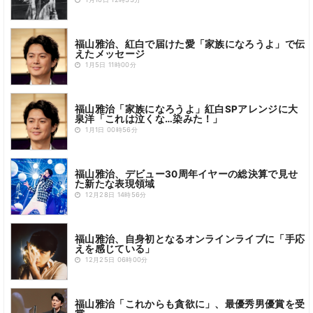
1月10日 12時33分
福山雅治、紅白で届けた愛「家族になろうよ」で伝
えたメッセージ
1月5日 11時00分
福山雅治「家族になろうよ」紅白SPアレンジに大
泉洋「これは泣くな…染みた！」
1月1日 00時56分
福山雅治、デビュー30周年イヤーの総決算で見せ
た新たな表現領域
12月28日 14時56分
福山雅治、自身初となるオンラインライブに「手応
えを感じている」
12月25日 06時00分
福山雅治「これからも貪欲に」、最優秀男優賞を受