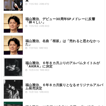
賞
11月29日 20時47分
福山雅治、デビュー30周年SPメドレーに反響
「神々しい」
11月25日 22時30分
福山雅治、名曲「桜坂」は「売れると思わなかっ
た」
11月15日 14時14分
福山雅治、６年８カ月ぶりのアルバムタイトルが
「AKIRA」に決定
10月22日 15時36分
福山雅治、６年８カ月振りとなるオリジナルアルバ
ム発売決定
10月13日 12時40分