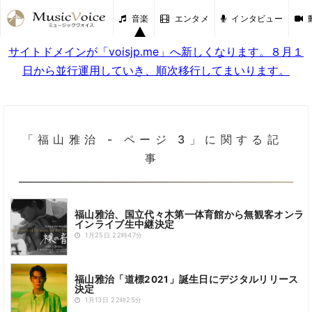
音楽
エンタメ
インタビュー
サイトドメインが「voisjp.me」へ新しくなります。８月１
日から並行運用していき、順次移行してまいります。
「福山雅治 - ページ 3」に関する記
事
福山雅治、国立代々木第一体育館から無観客オンラ
インライブ生中継決定
1月25日 22時47分
福山雅治「道標2021」誕生日にデジタルリリース
決定
1月13日 22時25分