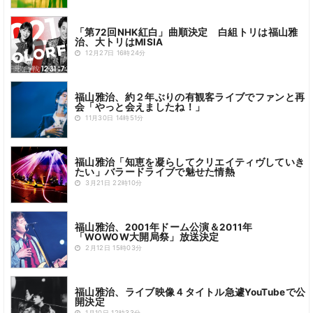
「第72回NHK紅白」曲順決定 白組トリは福山雅
治、大トリはMISIA
12月27日 16時24分
福山雅治、約２年ぶりの有観客ライブでファンと再
会「やっと会えましたね！」
11月30日 14時51分
福山雅治「知恵を凝らしてクリエイティヴしていき
たい」バラードライブで魅せた情熱
3月21日 22時10分
福山雅治、2001年ドーム公演＆2011年
「WOWOW⼤開局祭」放送決定
2月12日 15時03分
福山雅治、ライブ映像４タイトル急遽YouTubeで公
開決定