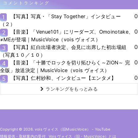
コメントランキング
0
【写真】写真・「Stay Together」インタビュー
1
（２）
0
【音楽】「Venue101」にリーダーズ、Omoinotake、
2
≠MEが登場｜MusicVoice（vois ヴォイス）
0
【写真】紅白出場者決定、会見に出席した初出場組
3
（写真１０／１０）
0
【音楽】「十勝でロックを切り拓ひらく～ZION～ 完
4
全版」放送決定｜MusicVoice（vois ヴォイス）
0
【写真】仁村紗和、インタビュー【エンタメ】
5
ランキングをもっとみる
Copyright © 2026. vois ヴォイス（旧MusicVoice）
-
YouTube
情報提供・取材案内の受付
Vois ヴォイス（旧・MusicVoice）とは