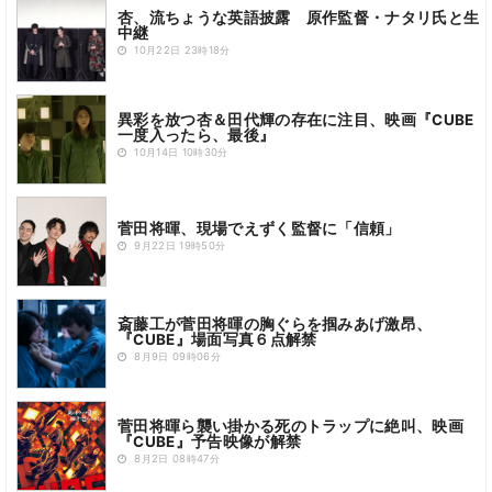
杏、流ちょうな英語披露 原作監督・ナタリ氏と生
中継
10月22日 23時18分
異彩を放つ杏＆田代輝の存在に注目、映画『CUBE
一度入ったら、最後』
10月14日 10時30分
菅田将暉、現場でえずく監督に「信頼」
9月22日 19時50分
斎藤工が菅田将暉の胸ぐらを掴みあげ激昂、
『CUBE』場面写真６点解禁
8月9日 09時06分
菅田将暉ら襲い掛かる死のトラップに絶叫、映画
『CUBE』予告映像が解禁
8月2日 08時47分