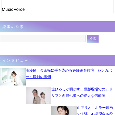
MusicVoice
記事の検索
インタビュー
南沙良、金密輸に手を染める妊婦役を熱演 シンガポ
ール撮影の裏側
舘ひろしが明かす、撮影現場でのアド
リブと西野七瀬への絶大な信頼感
山下リオ、ホラー映画
で主演 心霊現象も役