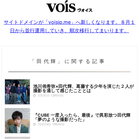
サイトドメインが「voisjp.me」へ新しくなります。８月１
日から並行運用していき、順次移行してまいります。
「田代輝」に関する記事
池川侑希弥×田代輝、葛藤する少年を演じた２人が
撮影を通して感じたこととは
3月30日 12時00分
『CUBE 一度入ったら、最後』で異彩放つ田代輝
「夢のような撮影だった」
10月29日 17時40分