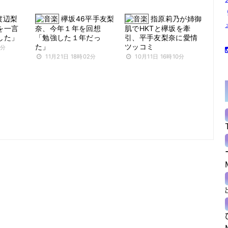
渡辺梨
欅坂46平手友梨
指原莉乃が姉御
を一言
奈、今年１年を回想
肌でHKTと欅坂を牽
した」
「勉強した１年だっ
引、平手友梨奈に愛情
た」
ツッコミ
3分
11月21日 18時02分
10月11日 16時10分