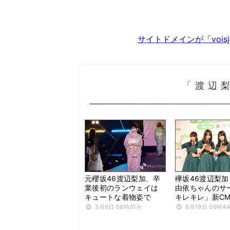
サイトドメインが「voi
「渡辺
元櫻坂46渡辺梨加、卒
欅坂46渡辺梨
業後初のランウェイは
由依ちゃんのサ
キュートな着物姿で
キレキレ」新C
3月6日 08時31分
6月19日 06時4