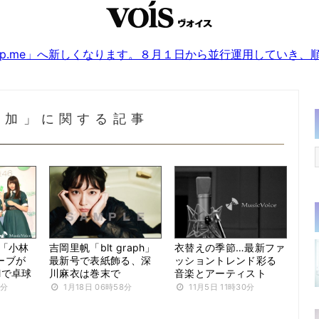
sjp.me」へ新しくなります。８月１日から並行運用していき
梨加」に関する記事
加「小林
吉岡里帆「blt graph」
衣替えの季節…最新ファ
ーブが
最新号で表紙飾る、深
ッショントレンド彩る
Mで卓球
川麻衣は巻末で
音楽とアーティスト
4分
1月18日 06時58分
11月5日 11時30分