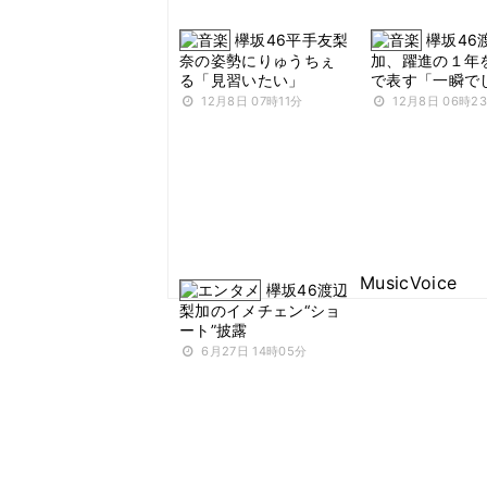
欅坂46平手友梨
欅坂46
奈の姿勢にりゅうちぇ
加、躍進の１年
る「見習いたい」
で表す「一瞬で
12月8日 07時11分
12月8日 06時2
MusicVoice
欅坂46渡辺
梨加のイメチェン“ショ
ート”披露
6月27日 14時05分