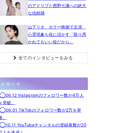
のアドリブと西野七瀬への絶大
な信頼感
山下リオ、ホラー映画で主演
心霊現象も役に活かす「取り憑
かれてもいい役だから」
全てのインタビューをみる
お知らせ
◯06.12 Instagramのフォロワー数が4万人
を突破。
◯06.01 TikTokのフォロワー数が2万を突
破。
◯10.11 YouTubeチャンネルの登録者数が20
万人を達成！