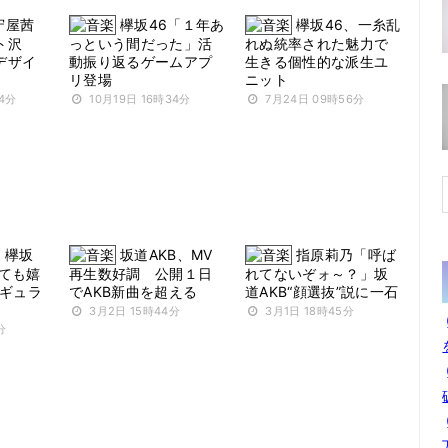
守屋茜
欅坂46「１年あ
欅坂46、一糸乱
ト沢
っという間だった」活
れぬ統率された魅力で
デザイ
動振り返るゲームアプ
生きる個性的な派生ユ
リ登場
ニット
54分
10月19日 16時34分
7月24日 09時56分
欅坂
坂道AKB、MV
指原莉乃「呼ば
とても嬉
再生数好調 公開１日
れてないぞォ～？」坂
レギュラ
でAKB新曲を超える
道AKB“顔選抜”説に一石
3月2日 15時44分
3月1日 18時45分
分