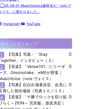
◯25.08.01 MusicVoiceは媒体名が「vois ヴ
ォイス」に変わりました。
Instagram
YouTube
コメントランキング
0
【写真】写真・「Stay
1
Together」インタビュー（２）
0
【音楽】「Venue101」にリーダ
2
ーズ、Omoinotake、≠MEが登場｜
MusicVoice（vois ヴォイス）
0
【写真】紅白出場者決定、会見に
3
出席した初出場組（写真１０／１０）
0
【音楽】「十勝でロックを切り拓
4
ひらく～ZION～ 完全版」放送決定｜