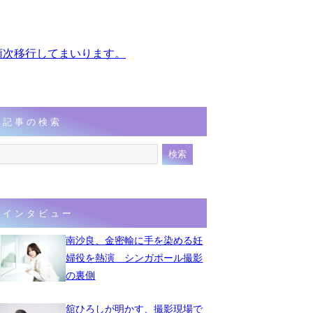
、順次移行してまいります。
記事の検索
インタビュー
南沙良、金密輸に手を染める妊
婦役を熱演 シンガポール撮影
の裏側
舘ひろしが明かす、撮影現場で