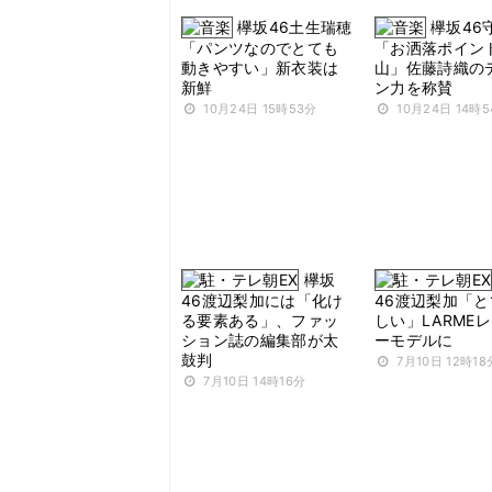
欅坂46土生瑞穂
欅坂46
「パンツなのでとても
「お洒落ポイン
動きやすい」新衣装は
山」佐藤詩織の
新鮮
ン力を称賛
10月24日 15時53分
10月24日 14時
欅坂
46渡辺梨加には「化け
46渡辺梨加「
る要素ある」、ファッ
しい」LARME
ション誌の編集部が太
ーモデルに
鼓判
7月10日 12時18
7月10日 14時16分