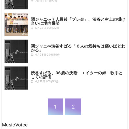
7月2日 08時27分
関ジャニ∞７人最後「プレ金」、渋谷と村上の掛け
合いに場内爆笑
6月28日 07時32分
関ジャニ∞渋谷すばる「６人の気持ちは痛いほどわ
かる」
4月23日 20時50分
渋谷すばる、36歳の決断 エイターの絆 歌手と
しての評価
4月17日 07時53分
1
2
MusicVoice