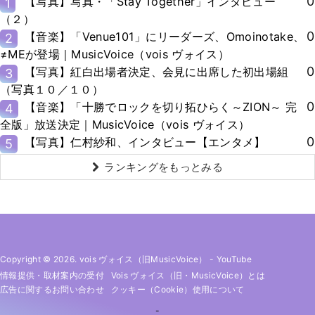
0
【写真】写真・「Stay Together」インタビュー
1
（２）
0
【音楽】「Venue101」にリーダーズ、Omoinotake、
2
≠MEが登場｜MusicVoice（vois ヴォイス）
0
【写真】紅白出場者決定、会見に出席した初出場組
3
（写真１０／１０）
0
【音楽】「十勝でロックを切り拓ひらく～ZION～ 完
4
全版」放送決定｜MusicVoice（vois ヴォイス）
0
【写真】仁村紗和、インタビュー【エンタメ】
5
ランキングをもっとみる
Copyright © 2026. vois ヴォイス（旧MusicVoice）
-
YouTube
情報提供・取材案内の受付
Vois ヴォイス（旧・MusicVoice）とは
広告に関するお問い合わせ
クッキー（cookie）使用について
-