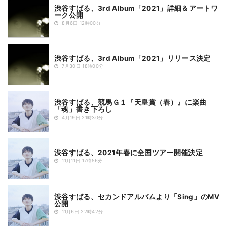
渋谷すばる、3rd Album「2021」詳細＆アートワ
ーク公開
8月6日 12時00分
渋谷すばる、3rd Album「2021」リリース決定
7月30日 18時00分
渋谷すばる、競馬Ｇ１『天皇賞（春）』に楽曲
「魂」書き下ろし
4月19日 21時30分
渋谷すばる、2021年春に全国ツアー開催決定
11月11日 17時56分
渋谷すばる、セカンドアルバムより「Sing」のMV
公開
11月6日 22時42分