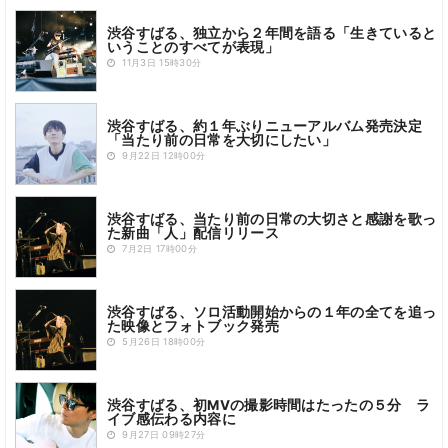
渋谷すばる、独立から２年間を語る「生きていると
いうことのすべてが表現」
11月3日 15時30分
渋谷すばる、約１年ぶりニューアルバム発売決定
「当たり前の日常を大切にしたい」
9月22日 12時00分
渋谷すばる、当たり前の日常の大切さと感謝を歌っ
た新曲「人」配信リリース
7月2日 17時00分
渋谷すばる、ソロ活動開始からの１年の全てを追っ
た映像とフォトブック発売
5月26日 18時00分
渋谷すばる、初MVの撮影時間はたったの５分 ラ
イブ感伝わる内容に
9月27日 09時27分