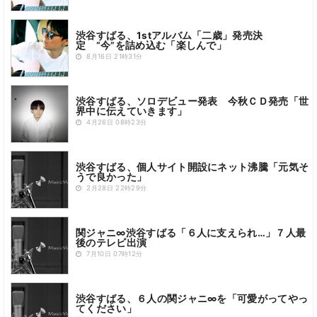
渋谷すばる、1stアルバム「二歳」発売決
定 “今”を詰め込む「楽しんで」
8月16日 21時31分
渋谷すばる、ソロデビュー発表 今秋ＣＤ発売「世
界中に伝えていきます」
4月26日 08時23分
渋谷すばる、個人サイト開設にネット沸騰「元気そ
うで良かった」
2月28日 22時29分
関ジャニ∞渋谷すばる「６人に支えられ…」７人最
後のテレビ出演
7月10日 07時12分
渋谷すばる、６人の関ジャニ∞を「可愛がってやっ
てください」