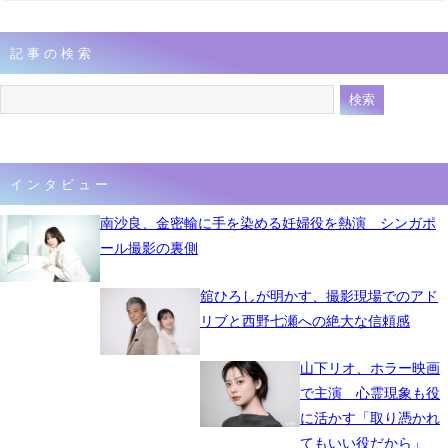
記事の検索
インタビュー
南沙良、金密輸に手を染める妊婦役を熱演 シンガポ
ール撮影の裏側
舘ひろしが明かす、撮影現場でのアド
リブと西野七瀬への絶大な信頼感
山下リオ、ホラー映画
で主演 心霊現象も役
に活かす「取り憑かれ
てもいい役だから」