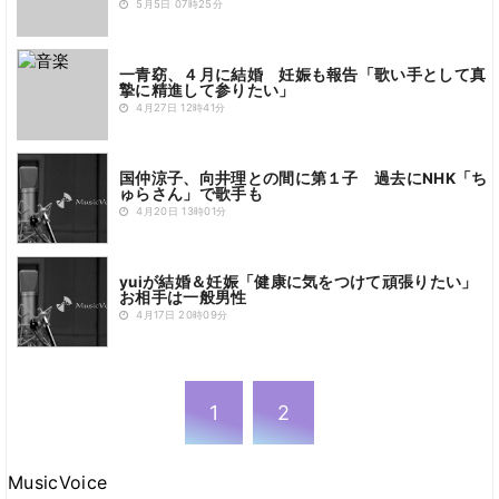
5月5日 07時25分
一青窈、４月に結婚 妊娠も報告「歌い手として真
摯に精進して参りたい」
4月27日 12時41分
国仲涼子、向井理との間に第１子 過去にNHK「ち
ゅらさん」で歌手も
4月20日 13時01分
yuiが結婚＆妊娠「健康に気をつけて頑張りたい」
お相手は一般男性
4月17日 20時09分
1
2
MusicVoice