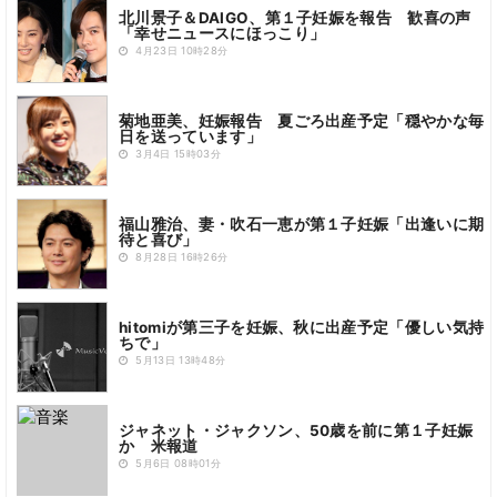
北川景子＆DAIGO、第１子妊娠を報告 歓喜の声
「幸せニュースにほっこり」
4月23日 10時28分
菊地亜美、妊娠報告 夏ごろ出産予定「穏やかな毎
日を送っています」
3月4日 15時03分
福山雅治、妻・吹石一恵が第１子妊娠「出逢いに期
待と喜び」
8月28日 16時26分
hitomiが第三子を妊娠、秋に出産予定「優しい気持
ちで」
5月13日 13時48分
ジャネット・ジャクソン、50歳を前に第１子妊娠
か 米報道
5月6日 08時01分