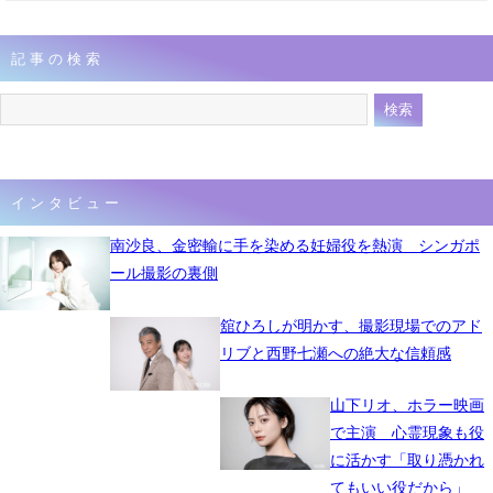
記事の検索
インタビュー
南沙良、金密輸に手を染める妊婦役を熱演 シンガポ
ール撮影の裏側
舘ひろしが明かす、撮影現場でのアド
リブと西野七瀬への絶大な信頼感
山下リオ、ホラー映画
で主演 心霊現象も役
に活かす「取り憑かれ
てもいい役だから」