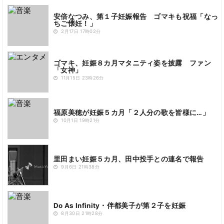
安倍なつみ、第１子妊娠報告 ゴマキも祝福「なっ
ちご懐妊！」
2月17日 17時02分
ゴマキ、妊娠８カ月マタニティ姿を披露 ファン
「女神」
11月15日 23時26分
福原美穂が妊娠５カ月「２人分の歌を皆様に…」
10月1日 19時21分
里田まい妊娠５カ月、田中投手との連名で報告
9月6日 21時38分
Do As Infinity・伴都美子が第２子を妊娠
8月30日 21時28分