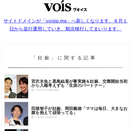
サイトドメインが「voisjp.me」へ新しくなります。８月１
日から並行運用していき、順次移行してまいります。
「妊娠」に関する記事
宮沢氷魚と黒島結菜が事実婚＆妊娠、交際開始当初
から入籍考えずも「生涯のパートナー」
1月17日 07時09分
田畑智子が妊娠、岡田義徳「ママは毎日、大きなお
腹を抱えて頑張ってる」
1月3日 12時41分