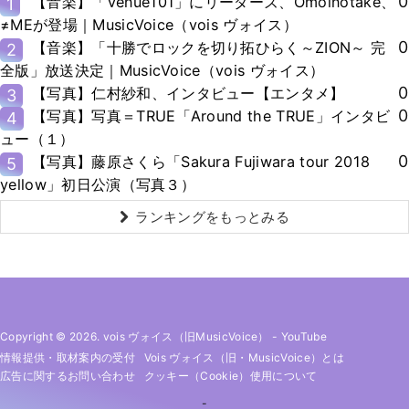
0
【音楽】「Venue101」にリーダーズ、Omoinotake、
1
≠MEが登場｜MusicVoice（vois ヴォイス）
0
【音楽】「十勝でロックを切り拓ひらく～ZION～ 完
2
全版」放送決定｜MusicVoice（vois ヴォイス）
0
【写真】仁村紗和、インタビュー【エンタメ】
3
0
【写真】写真＝TRUE「Around the TRUE」インタビ
4
ュー（１）
0
【写真】藤原さくら「Sakura Fujiwara tour 2018
5
yellow」初日公演（写真３）
ランキングをもっとみる
Copyright © 2026. vois ヴォイス（旧MusicVoice）
-
YouTube
情報提供・取材案内の受付
Vois ヴォイス（旧・MusicVoice）とは
広告に関するお問い合わせ
クッキー（cookie）使用について
-