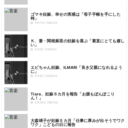
ゴマキ妊娠、幸せの実感は「母子手帳を手にした
時」
6月17日 15時20分
Ｋ、妻・関根麻里の妊娠を喜ぶ「素直にとても嬉し
い」
6月5日 13時29分
エビちゃん妊娠、ILMARI「良き父親になれるよう
に」
6月4日 23時28分
Tiara、妊娠６カ月を報告「お腹もぽんぽこり
ん！」
5月29日 13時10分
大森靖子が妊娠５カ月「仕事に厚みが出そうでワク
ワク」こどもの日に報告