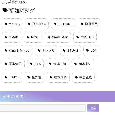
しく芸事に励み」
話題のタグ
1月17日 07時19分
AKB48
乃木坂46
BE:FIRST
指原莉乃
SMAP
NiziU
Snow Man
YOSHIKI
King & Prince
キンプリ
STU48
JO1
香取慎吾
BTS
米津玄師
柏木由紀
TWICE
星野源
橋本環奈
中居正広
記事の検索