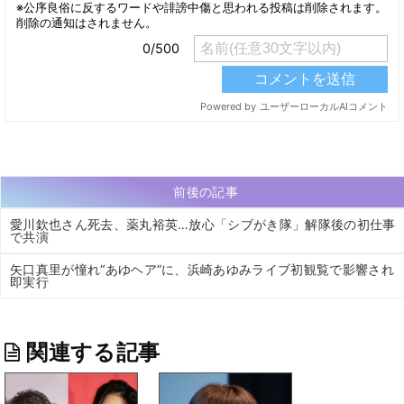
前後の記事
愛川欽也さん死去、薬丸裕英…放心「シブがき隊」解隊後の初仕事
で共演
矢口真里が憧れ“あゆヘア”に、浜崎あゆみライブ初観覧で影響され
即実行
関連する記事