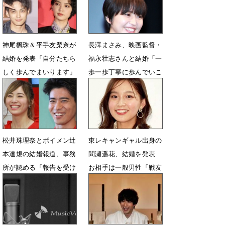
神尾楓珠＆平手友梨奈が
長澤まさみ、映画監督・
結婚を発表「自分たちら
福永壮志さんと結婚「一
しく歩んでまいります」
歩一歩丁寧に歩んでいこ
うと」
2月11日 03時11分
1月1日 22時42分
松井珠理奈とボイメン辻
東レキャンギャル出身の
本達規の結婚報道、事務
間瀬遥花、結婚を発表
所が認める「報告を受け
お相手は一般男性「戦友
ている」
のような存在」
1月1日 11時05分
10月23日 14時27分