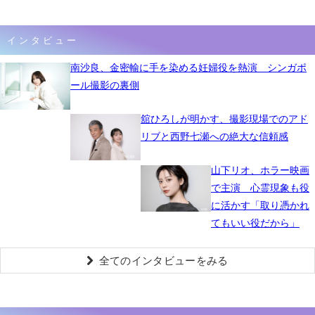
インタビュー
南沙良、金密輸に手を染める妊婦役を熱演 シンガポ
ール撮影の裏側
舘ひろしが明かす、撮影現場でのアド
リブと西野七瀬への絶大な信頼感
山下リオ、ホラー映画
で主演 心霊現象も役
に活かす「取り憑かれ
てもいい役だから」
全てのインタビューをみる