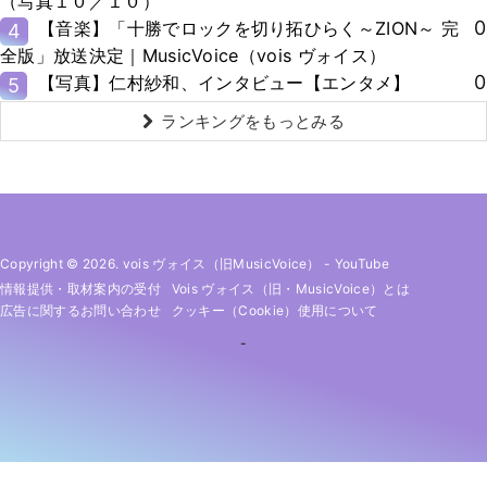
（写真１０／１０）
0
【音楽】「十勝でロックを切り拓ひらく～ZION～ 完
4
全版」放送決定｜MusicVoice（vois ヴォイス）
0
【写真】仁村紗和、インタビュー【エンタメ】
5
ランキングをもっとみる
Copyright © 2026. vois ヴォイス（旧MusicVoice）
-
YouTube
情報提供・取材案内の受付
Vois ヴォイス（旧・MusicVoice）とは
広告に関するお問い合わせ
クッキー（cookie）使用について
-