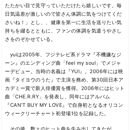
たたかい目で見守っていただけたら嬉しいです。毎
日気温差が激しいので皆さん体調に気をつけてくだ
さいね！」とし、、健康を第一に生活を送りたい気
持ちを綴るとともに、ファンの体調を気遣うやさし
さをのぞかせている。
yuiは2005年、フジテレビ系ドラマ『不機嫌なジ
ーン』のエンディング曲「feel my soul」でメジャ
ーデビュー。当時の名義は『YUI』。2006年には映
画『タイヨウのうた』で主演を務め、第30回日本ア
カデミー賞で新人俳優賞を獲得。2006年にはヒット
曲「CHE.R.RY」を発表し、同年にはアルバム
『CAN’T BUY MY LOVE』で自身初となるオリコン
ウィークリーチャート初登場1位を記録した。
その後、数々のヒット曲を生み出してきたが、