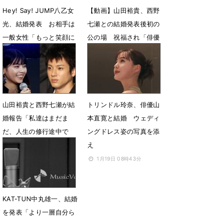
Hey! Say! JUMP八乙女
【動画】山田裕貴、西野
光、結婚発表 お相手は
七瀬との結婚発表後初の
一般女性「もっと笑顔に
公の場 祝福され「俳優
出来るように」
としても人間としても一
生懸命に」
8月13日 08時18分
4月2日 14時21分
山田裕貴と西野七瀬が結
トリンドル玲奈、俳優山
婚報告「私達はまだま
本直寛と結婚 ウェディ
だ、人生の修行途中で
ングドレス姿の写真を添
す」
え
3月31日 22時41分
1月19日 08時43分
KAT-TUN中丸雄一、結婚
を発表「より一層自分ら