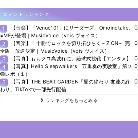
コメントランキング
0
【音楽】「Venue101」にリーダーズ、Omoinotake、
1
≠MEが登場｜MusicVoice（vois ヴォイス）
0
【音楽】「十勝でロックを切り拓ひらく～ZION～ 完
2
全版」放送決定｜MusicVoice（vois ヴォイス）
0
【写真】ももクロ高城れに、始球式挑戦【エンタメ】
3
0
【写真】Hello Sleepwalkers「五重奏の実験室」第２
4
弾レポ（１）
0
【写真】THE BEAT GARDEN「夏の終わり 友達の終
5
わり」TikTokで一部先行配信
ランキングをもっとみる