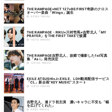
THE RAMPAGE×NCT 127×BE:FIRST奇跡のクロス
オーバー楽曲「Wings」誕生
8月18日 15時16分
THE RAMPAGE・RIKU×川村壱馬×吉野北人「MY
PRAYER」をTHE FIRST TAKEで披露
1月21日 18時09分
THE RAMPAGE吉野北人、故郷で撮影した1st写真
集「As i」発売決定
12月15日 15時51分
EXILE ATSUSHI×Jr.EXILE、LDH動画配信サービス
「CL」新企画“KEY MUSIC”スタート
12月1日 12時24分
吉野北人、連ドラ初主演 濃いキャラに不安も「幅
を広げてくれた」
9月6日 18時15分