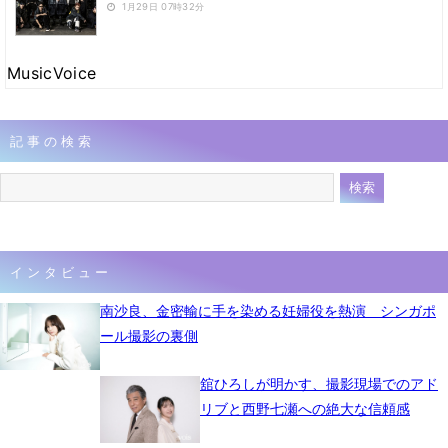
1月29日 07時32分
MusicVoice
記事の検索
インタビュー
南沙良、金密輸に手を染める妊婦役を熱演 シンガポ
ール撮影の裏側
舘ひろしが明かす、撮影現場でのアド
リブと西野七瀬への絶大な信頼感