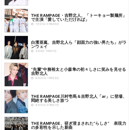
THE RAMPAGE・吉野北人、「トーキョー製麺所」
で主演「愛していただければ」
7月31日 07時45分
白濱亜嵐、吉野北人ら「顔面力の強い男たち」がラ
ンウェイ
3月4日 11時21分
“先輩”中務裕太と小森隼の初々しさに笑みを見せる
吉野北人
8月20日 11時53分
THE RAMPAGE川村壱馬＆吉野北人「ar」に登場、
悶絶する美しさ放つ
8月12日 07時57分
THE RAMPAGE、研ぎ澄まされた“らしさ” 表現力
の多彩性を示した新曲