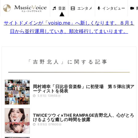
音楽
エンタメ
インタビュー
サイトドメインが「voisjp.me」へ新しくなります。８月１
日から並行運用していき、順次移行してまいります。
「吉野北人」に関する記事
岡村靖幸「日比谷音楽祭」に初登場 第５弾出演ア
ーティストを発表
5月1日 13時56分
TWICEツウィ×THE RAMPAGE吉野北人、心がとろ
けるような癒しの時間を披露
8月5日 07時00分