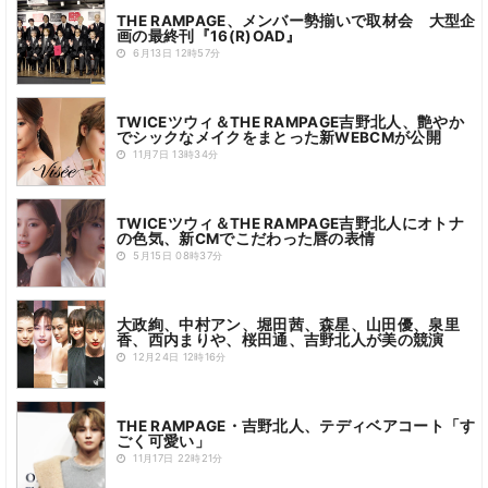
THE RAMPAGE、メンバー勢揃いで取材会 大型企
画の最終刊『16(R)OAD』
6月13日 12時57分
TWICEツウィ＆THE RAMPAGE吉野北人、艶やか
でシックなメイクをまとった新WEBCMが公開
11月7日 13時34分
TWICEツウィ＆THE RAMPAGE吉野北人にオトナ
の色気、新CMでこだわった唇の表情
5月15日 08時37分
大政絢、中村アン、堀田茜、森星、山田優、泉里
香、西内まりや、桜田通、吉野北人が美の競演
12月24日 12時16分
THE RAMPAGE・吉野北人、テディベアコート「す
ごく可愛い」
11月17日 22時21分