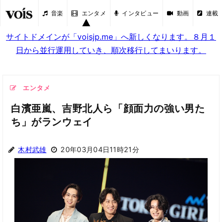
音楽
エンタメ
インタビュー
動画
連載
サイトドメインが「voisjp.me」へ新しくなります。８月１
日から並行運用していき、順次移行してまいります。
エンタメ
白濱亜嵐、吉野北人ら「顔面力の強い男た
ち」がランウェイ
木村武雄
20年03月04日11時21分