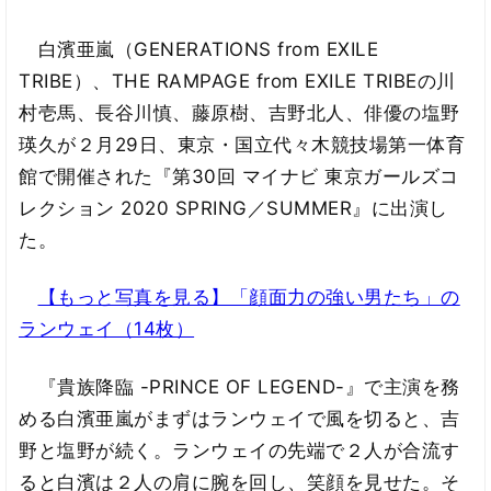
白濱亜嵐（GENERATIONS from EXILE
TRIBE）、THE RAMPAGE from EXILE TRIBEの川
村壱馬、長谷川慎、藤原樹、吉野北人、俳優の塩野
瑛久が２月29日、東京・国立代々木競技場第一体育
館で開催された『第30回 マイナビ 東京ガールズコ
レクション 2020 SPRING／SUMMER』に出演し
た。
【もっと写真を見る】「顔面力の強い男たち」の
ランウェイ（14枚）
『貴族降臨 -PRINCE OF LEGEND-』で主演を務
める白濱亜嵐がまずはランウェイで風を切ると、吉
野と塩野が続く。ランウェイの先端で２人が合流す
ると白濱は２人の肩に腕を回し、笑顔を見せた。そ