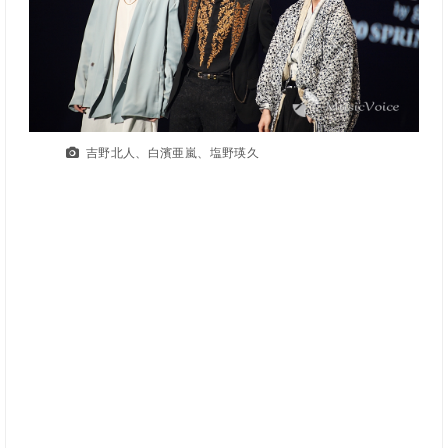
吉野北人、白濱亜嵐、塩野瑛久