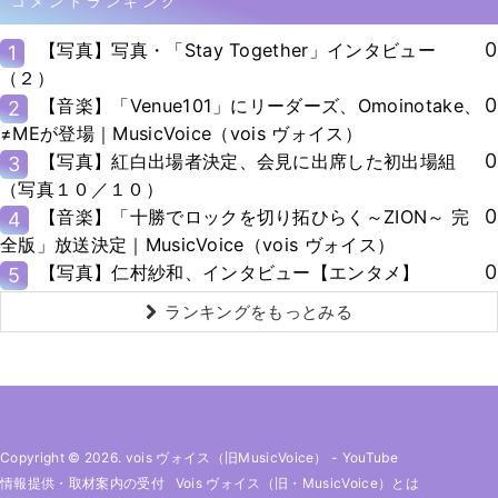
コメントランキング
0
【写真】写真・「Stay Together」インタビュー
1
（２）
0
【音楽】「Venue101」にリーダーズ、Omoinotake、
2
≠MEが登場｜MusicVoice（vois ヴォイス）
0
【写真】紅白出場者決定、会見に出席した初出場組
3
（写真１０／１０）
0
【音楽】「十勝でロックを切り拓ひらく～ZION～ 完
4
全版」放送決定｜MusicVoice（vois ヴォイス）
0
【写真】仁村紗和、インタビュー【エンタメ】
5
ランキングをもっとみる
Copyright © 2026. vois ヴォイス（旧MusicVoice）
-
YouTube
情報提供・取材案内の受付
Vois ヴォイス（旧・MusicVoice）とは