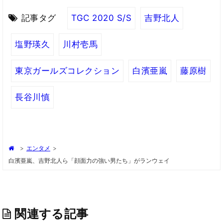
記事タグ
TGC 2020 S/S
吉野北人
塩野瑛久
川村壱馬
東京ガールズコレクション
白濱亜嵐
藤原樹
長谷川慎
>
エンタメ
>
白濱亜嵐、吉野北人ら「顔面力の強い男たち」がランウェイ
関連する記事