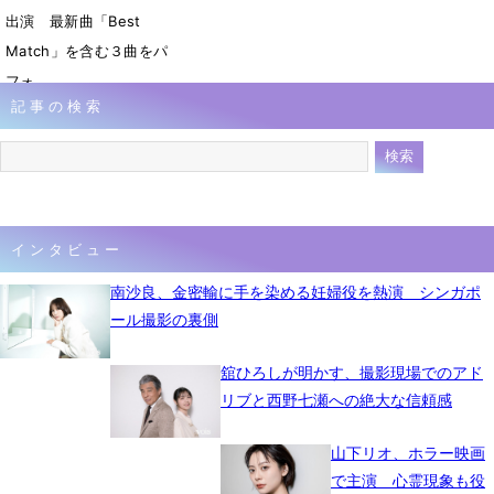
出演 最新曲「Best
Match」を含む３曲をパ
フォ
記事の検索
3月15日 13時18分
インタビュー
南沙良、金密輸に手を染める妊婦役を熱演 シンガポ
ール撮影の裏側
舘ひろしが明かす、撮影現場でのアド
リブと西野七瀬への絶大な信頼感
山下リオ、ホラー映画
で主演 心霊現象も役