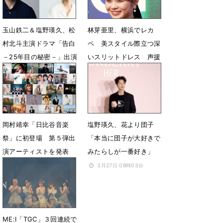
玉山鉄二＆塩野瑛久、松
林芽亜里、横浜でレカ
村北斗主演ドラマ「告白
ペ 美スタイル際立つ深
－25年目の秘密－」出演
いスリットドレス 声援
決定
に笑顔
5月15日 06時00分
5月4日 17時07分
岡村靖幸「日比谷音楽
塩野瑛久、花より団子
祭」に初登場 第５弾出
「本当に団子が大好きで
演アーティストを発表
みたらしが一番好き」
5月1日 13時56分
3月27日 08時03分
ME:I「TGC」３回連続で