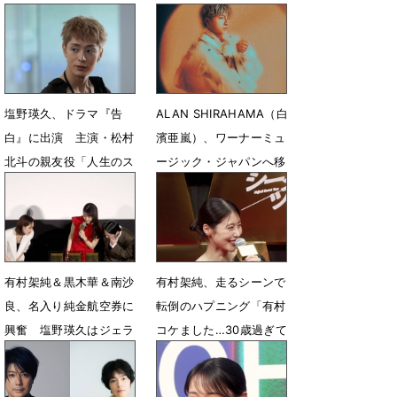
塩野瑛久、ドラマ『告
ALAN SHIRAHAMA（白
白』に出演 主演・松村
濱亜嵐）、ワーナーミュ
北斗の親友役「人生のス
ージック・ジャパンへ移
トーリーを考えながら演
籍 最新アー写公開
じていきたい」
6月26日 22時35分
7月7日 17時00分
有村架純＆黒木華＆南沙
有村架純、走るシーンで
良、名入り純金航空券に
転倒のハプニング「有村
興奮 塩野瑛久はジェラ
コケました…30歳過ぎて
シー
の全力疾走は危ない」
6月23日 15時52分
6月3日 07時17分