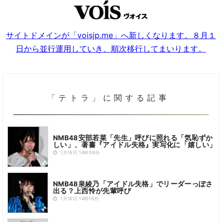
サイトドメインが「voisjp.me」へ新しくなります。８月１
日から並行運用していき、順次移行してまいります。
「テトラ」に関する記事
NMB48安部若菜「先生」呼びに照れる「気恥ずか
しい」、著書『アイドル失格』実写化に「嬉しい」
1月16日 14時38分
NMB48泉綾乃「アイドル失格」でリーダーっぽさ
出る？上西怜が先輩呼び
1月16日 14時16分