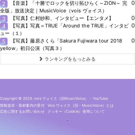
0
【音楽】「十勝でロックを切り拓ひらく～ZION～ 完
2
全版」放送決定｜MusicVoice（vois ヴォイス）
0
【写真】仁村紗和、インタビュー【エンタメ】
3
0
【写真】写真＝TRUE「Around the TRUE」インタビ
4
ュー（１）
0
【写真】藤原さくら「Sakura Fujiwara tour 2018
5
yellow」初日公演（写真３）
ランキングをもっとみる
Copyright © 2026. vois ヴォイス（旧MusicVoice）
-
YouTube
情報提供・取材案内の受付
Vois ヴォイス（旧・MusicVoice）とは
広告に関するお問い合わせ
クッキー（cookie）使用について
-