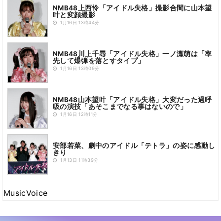
NMB48上西怜「アイドル失格」撮影合間に山本望
叶と変顔撮影
1月16日 13時44分
NMB48川上千尋「アイドル失格」一ノ瀬萌は「率
先して爆弾を落とすタイプ」
1月16日 13時09分
NMB48山本望叶「アイドル失格」大変だった過呼
吸の演技「あそこまでなる事はないので」
1月16日 12時11分
安部若菜、劇中のアイドル「テトラ」の姿に感動し
きり
1月13日 11時39分
MusicVoice