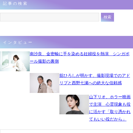
記事の検索
インタビュー
南沙良、金密輸に手を染める妊婦役を熱演 シンガポ
ール撮影の裏側
舘ひろしが明かす、撮影現場でのアド
リブと西野七瀬への絶大な信頼感
山下リオ、ホラー映画
で主演 心霊現象も役
に活かす「取り憑かれ
てもいい役だから」