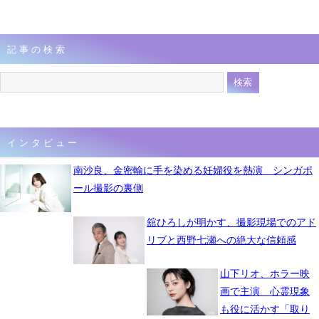
記事の検索
インタビュー
南沙良、金密輸に手を染める妊婦役を熱演 シンガポ
ール撮影の裏側
舘ひろしが明かす、撮影現場でのアド
リブと西野七瀬への絶大な信頼感
山下リオ、ホラー映
画で主演 心霊現象
も役に活かす「取り