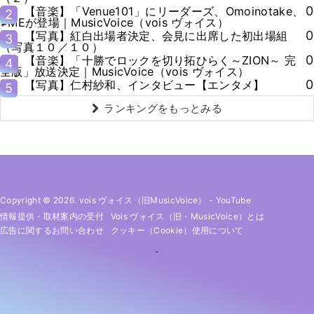
0
【音楽】「Venue101」にリーダーズ、Omoinotake、
2
≠MEが登場｜MusicVoice（vois ヴォイス）
0
【写真】紅白出場者決定、会見に出席した初出場組
3
（写真１０／１０）
0
【音楽】「十勝でロックを切り拓ひらく～ZION～ 完
4
全版」放送決定｜MusicVoice（vois ヴォイス）
0
【写真】仁村紗和、インタビュー【エンタメ】
5
ランキングをもっとみる
Copyright © 2026. vois ヴォイス（旧MusicVoice）
-
YouTube
情報提供・取材案内の受付
Vois ヴォイス（旧・MusicVoice）とは
広告に関するお問い合わせ
クッキー（cookie）使用について
-