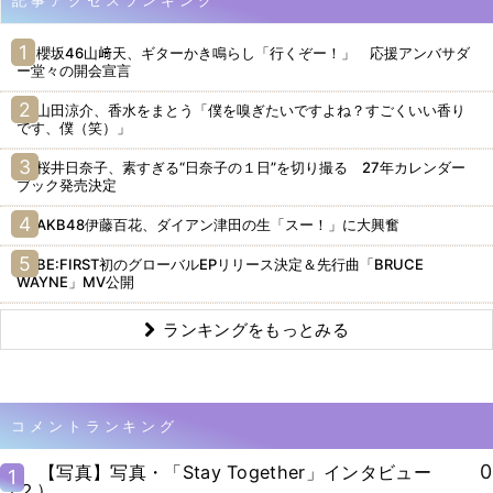
記事アクセスランキング
櫻坂46山﨑天、ギターかき鳴らし「行くぞー！」 応援アンバサダ
ー堂々の開会宣言
山田涼介、香水をまとう「僕を嗅ぎたいですよね？すごくいい香り
です、僕（笑）」
桜井日奈子、素すぎる“日奈子の１日”を切り撮る 27年カレンダー
ブック発売決定
AKB48伊藤百花、ダイアン津田の生「スー！」に大興奮
BE:FIRST初のグローバルEPリリース決定＆先行曲「BRUCE
WAYNE」MV公開
ランキングをもっとみる
コメントランキング
0
【写真】写真・「Stay Together」インタビュー
1
（２）