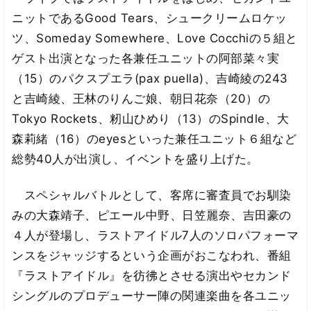
ニットであるGood Tears、シュークリームロケッ
ツ、Someday Somewhere、Love Cocchiの５組と
ゲスト出演となった各兼任ユニットの阿部菜々実
（15）のパクスプエラ(pax puella)、吉崎綾の243
と吉崎綾、王林のりんご娘、朝日花奈（20）の
Tokyo Rockets、籾山ひめり（13）のSpindle、大
森莉緒（16）のeyesといった兼任ユニット６組など
総勢40人が出演し、イベントを盛り上げた。
スペシャルバトルとして、客席に審査員でお馴染
みの大森靖子、ピエール中野、日笠麗奈、吉田豪の
４人が登場し、ラストアイドル7人のソロパフォーマ
ンスをジャッジするという企画がおこなわれ、番組
『ラストアイドル』を彷彿とさせる演出やセカンド
シングルのプロデューサー陣の関連楽曲を各ユニッ