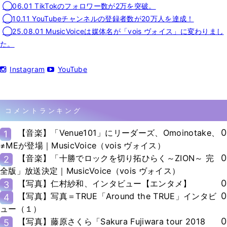
◯06.01 TikTokのフォロワー数が2万を突破。
◯10.11 YouTubeチャンネルの登録者数が20万人を達成！
◯25.08.01 MusicVoiceは媒体名が「vois ヴォイス」に変わりまし
た。
Instagram
YouTube
コメントランキング
0
【音楽】「Venue101」にリーダーズ、Omoinotake、
1
≠MEが登場｜MusicVoice（vois ヴォイス）
0
【音楽】「十勝でロックを切り拓ひらく～ZION～ 完
2
全版」放送決定｜MusicVoice（vois ヴォイス）
0
【写真】仁村紗和、インタビュー【エンタメ】
3
0
【写真】写真＝TRUE「Around the TRUE」インタビ
4
ュー（１）
0
【写真】藤原さくら「Sakura Fujiwara tour 2018
5