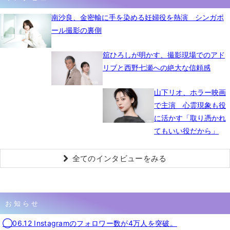
南沙良、金密輸に手を染める妊婦役を熱演 シンガポ
ール撮影の裏側
舘ひろしが明かす、撮影現場でのアド
リブと西野七瀬への絶大な信頼感
山下リオ、ホラー映画
で主演 心霊現象も役
に活かす「取り憑かれ
てもいい役だから」
全てのインタビューをみる
お知らせ
◯06.12 Instagramのフォロワー数が4万人を突破。