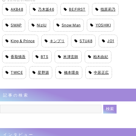
3月10日 07時00分
AKB48
乃木坂46
BE:FIRST
指原莉乃
SMAP
NiziU
Snow Man
YOSHIKI
King & Prince
キンプリ
STU48
JO1
香取慎吾
BTS
米津玄師
柏木由紀
TWICE
星野源
橋本環奈
中居正広
記事の検索
インタビュー