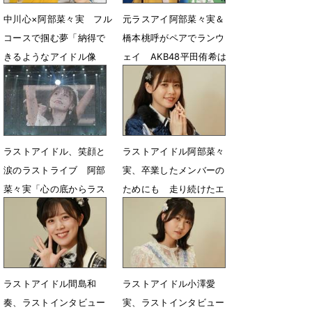
中川心×阿部菜々実 フル
元ラスアイ阿部菜々実＆
コースで掴む夢「納得で
橋本桃呼がペアでランウ
きるようなアイドル像
ェイ AKB48平田侑希は
を」
フルコース中川心と
4月12日 23時20分
3月15日 18時04分
ラストアイドル、笑顔と
ラストアイドル阿部菜々
涙のラストライブ 阿部
実、卒業したメンバーの
菜々実「心の底からラス
ためにも 走り続けたエ
アイで良かった」
ース
5月29日 22時58分
5月13日 18時01分
ラストアイドル間島和
ラストアイドル小澤愛
奏、ラストインタビュー
実、ラストインタビュー