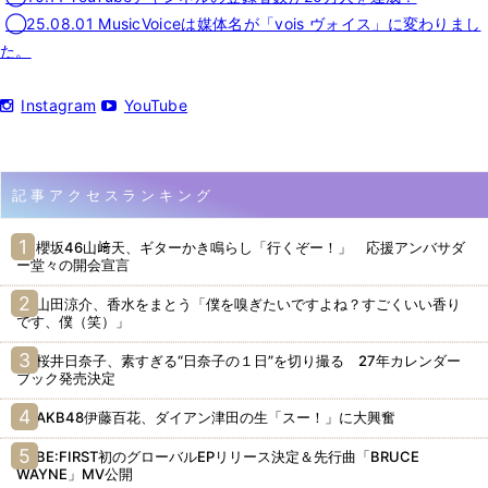
◯25.08.01 MusicVoiceは媒体名が「vois ヴォイス」に変わりまし
た。
Instagram
YouTube
記事アクセスランキング
櫻坂46山﨑天、ギターかき鳴らし「行くぞー！」 応援アンバサダ
ー堂々の開会宣言
山田涼介、香水をまとう「僕を嗅ぎたいですよね？すごくいい香り
です、僕（笑）」
桜井日奈子、素すぎる“日奈子の１日”を切り撮る 27年カレンダー
ブック発売決定
AKB48伊藤百花、ダイアン津田の生「スー！」に大興奮
BE:FIRST初のグローバルEPリリース決定＆先行曲「BRUCE
WAYNE」MV公開