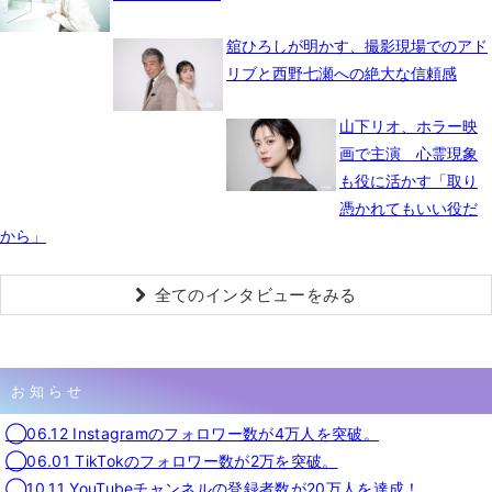
舘ひろしが明かす、撮影現場でのアド
リブと西野七瀬への絶大な信頼感
山下リオ、ホラー映
画で主演 心霊現象
も役に活かす「取り
憑かれてもいい役だ
から」
全てのインタビューをみる
お知らせ
◯06.12 Instagramのフォロワー数が4万人を突破。
◯06.01 TikTokのフォロワー数が2万を突破。
◯10.11 YouTubeチャンネルの登録者数が20万人を達成！