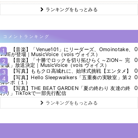
ランキングをもっとみる
コメントランキング
0
【音楽】「Venue101」にリーダーズ、Omoinotake、
1
≠MEが登場｜MusicVoice（vois ヴォイス）
0
【音楽】「十勝でロックを切り拓ひらく～ZION～ 完
2
全版」放送決定｜MusicVoice（vois ヴォイス）
0
【写真】ももクロ高城れに、始球式挑戦【エンタメ】
3
0
【写真】Hello Sleepwalkers「五重奏の実験室」第２
4
弾レポ（１）
0
【写真】THE BEAT GARDEN「夏の終わり 友達の終
5
わり」TikTokで一部先行配信
ランキングをもっとみる