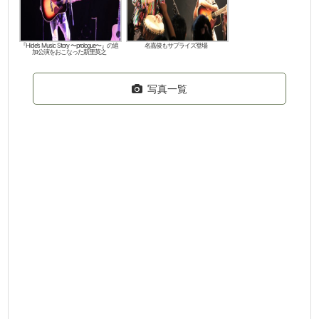
『Hide’s Music Story 〜prologue〜』の追
名嘉俊もサプライズ登場
加公演をおこなった新里英之
写真一覧