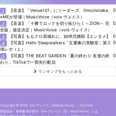
0
【音楽】「Venue101」にリーダーズ、Omoinotake、
1
≠MEが登場｜MusicVoice（vois ヴォイス）
0
【音楽】「十勝でロックを切り拓ひらく～ZION～ 完
2
全版」放送決定｜MusicVoice（vois ヴォイス）
0
【写真】ももクロ高城れに、始球式挑戦【エンタメ】
3
0
【写真】Hello Sleepwalkers「五重奏の実験室」第２
4
弾レポ（１）
0
【写真】THE BEAT GARDEN「夏の終わり 友達の終
5
わり」TikTokで一部先行配信
ランキングをもっとみる
Copyright © 2026. vois ヴォイス（旧MusicVoice）
-
YouTube
情報提供・取材案内の受付
Vois ヴォイス（旧・MusicVoice）とは