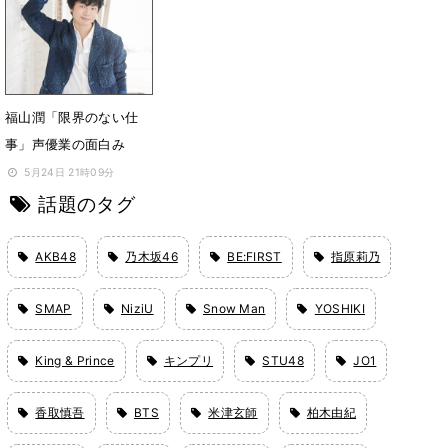
6月17日 09時02分
福山潤「限界のない仕
事」声優業の面白み
5月24日 21時09分
話題のタグ
AKB48
乃木坂46
BE:FIRST
指原莉乃
SMAP
NiziU
Snow Man
YOSHIKI
King & Prince
キンプリ
STU48
JO1
香取慎吾
BTS
米津玄師
柏木由紀