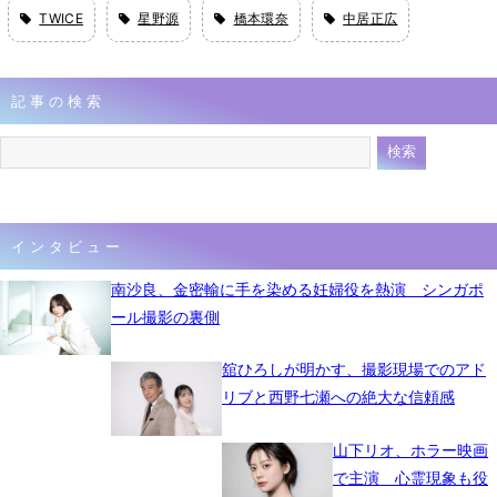
TWICE
星野源
橋本環奈
中居正広
記事の検索
インタビュー
南沙良、金密輸に手を染める妊婦役を熱演 シンガポ
ール撮影の裏側
舘ひろしが明かす、撮影現場でのアド
リブと西野七瀬への絶大な信頼感
山下リオ、ホラー映画
で主演 心霊現象も役