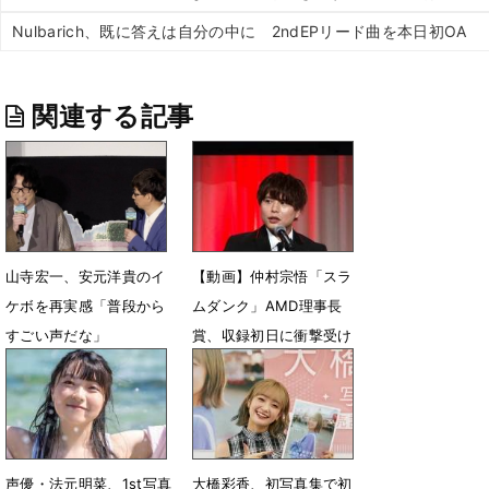
Nulbarich、既に答えは自分の中に 2ndEPリード曲を本日初OA
関連する記事
山寺宏一、安元洋貴のイ
【動画】仲村宗悟「スラ
ケボを再実感「普段から
ムダンク」AMD理事長
すごい声だな」
賞、収録初日に衝撃受け
た井上監督の言葉
5月1日 08時49分
3月5日 19時17分
声優・法元明菜、1st写真
大橋彩香、初写真集で初