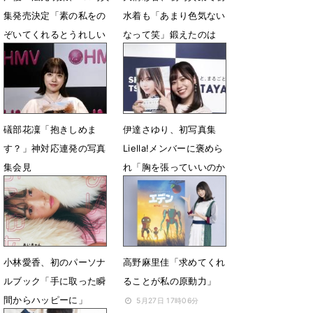
集発売決定「素の私をの
水着も「あまり色気ない
ぞいてくれるとうれしい
なって笑」鍛えたのは
です」
「お尻」
10月10日 23時04分
9月30日 14時46分
礒部花凜「抱きしめま
伊達さゆり、初写真集
す？」神対応連発の写真
Liella!メンバーに褒めら
集会見
れ「胸を張っていいのか
な」
9月24日 13時13分
9月30日 01時42分
小林愛香、初のパーソナ
高野麻里佳「求めてくれ
ルブック「手に取った瞬
ることが私の原動力」
間からハッピーに」
5月27日 17時06分