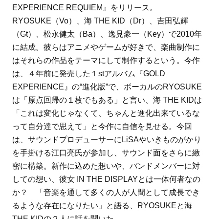
EXPERIENCE REQUIEM』をリリース。
RYOSUKE（Vo）、海 THE KID（Dr）、吉田弘輝
（Gt）、松永健太（Ba）、逸見豪一（Key）で2010年
に結成。彼らはアニメやゲームが好きで、楽曲制作に
はそれらの作品をテーマにして制作するという。今作
は、４年前に発売した１stアルバム『GOLD
EXPERIENCE』の“進化版”で、ボーカルのRYOSUKE
は「原点回帰の１枚でもある」と言い、海 THE KIDは
「これは変化じゃなくて、ちゃんと進化出来ているな
って自分達で思えて」と今作に自信を見せる。今回
は、サウンドプロデューサーにLiSAやいきものがかり
を手掛ける江口亮氏が参加し、サウンド面をさらに緻
密に構築。新作に込めた想いや、バンドメンバーに対
しての想い、彼女 IN THE DISPLAYとは一体何者なの
か？ 「音楽を通して多くの人が人間として成長でき
るような存在になりたい」と語る、RYOSUKEと海
THE KIDの２人に話を聞いた。