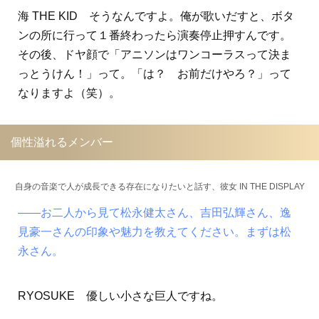
海 THE KID そうなんですよ。俺が歌いだすと、ボタ
ンの所に行って１番終わったら演奏停止押すんです。
その後、ドヤ顔で「アニソンはワンコーラスって決ま
っとうけん！」って。「は？ お前だけやろ？」って
なりますよ（笑）。
個性溢れるメンバー
自身の音楽で人が成長できる存在になりたいと話す、彼女 IN THE DISPLAY
――お二人から見て松永健太さん、吉田弘輝さん、逸
見豪一さんの印象や魅力を教えてください。まずは松
永さん。
RYOSUKE 優しい小さな巨人ですね。