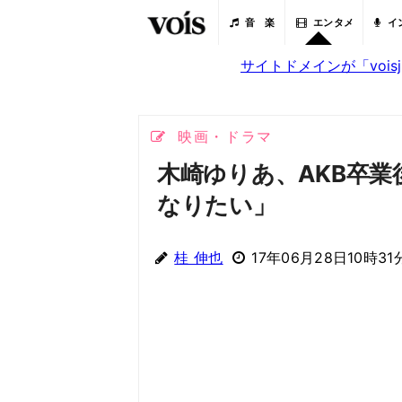
音 楽
エンタメ
イ
サイトドメインが「voi
映画・ドラマ
木崎ゆりあ、AKB卒
なりたい」
桂 伸也
17年06月28日10時31