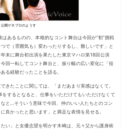
公開ゲネプロのようす
験はあるものの、本格的なコント舞台は今回が“初”挑戦
一つで（雰囲気も）変わったりするし、難しいです」と
年末に舞台初出演を果たした東京マハロ第18回公演
、今回一転してコント舞台と、振り幅の広い変化に「役
のある経験だったことを語る。
できたことに関しては、「まだあまり実感はなくて。
仕事をするとなると、仕事をいただけてもいただけなくて
うなと…そういう意味で今回、仲のいい人たちとのコン
当に良かったと思います」と満足な表情を見せる。
たい」と女優志望を明かす木崎は、元々父から護身術