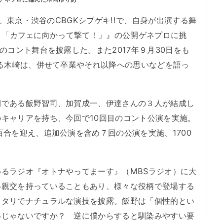
日、東京・渋谷のCBGKシブゲキ!!で、自身が出演する舞
.10 「カフェに向かって撃て！」』の公開ゲネプロに挑
のコント舞台を披露した。また2017年９月30日をも
いる木崎は、併せて卒業やそれ以降への思いなどを語っ
である飯野智司、加賀成一、伊達さんの３人が結成し
キャリアを持ち、今回で10回目のコント公演を実施。
百合を迎え、追加公演を含め７回の公演を実施、1700
るラジオ『オトナやってまーす』（MBSラジオ）に大
い親交を持っていることもあり、様々な役柄で登場する
ッタリでナチュラルな演技を披露。飯野は「個性的とい
いじゃないですか？ 逆に僕からすると馴染みやすい要