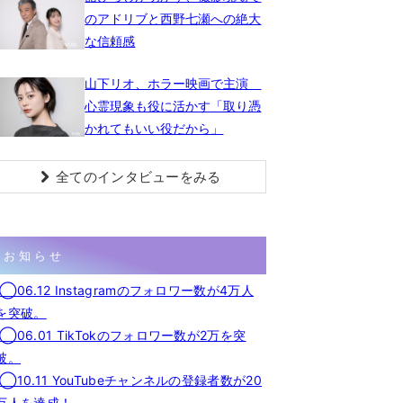
のアドリブと西野七瀬への絶大
な信頼感
山下リオ、ホラー映画で主演
心霊現象も役に活かす「取り憑
かれてもいい役だから」
全てのインタビューをみる
お知らせ
◯06.12 Instagramのフォロワー数が4万人
を突破。
◯06.01 TikTokのフォロワー数が2万を突
破。
◯10.11 YouTubeチャンネルの登録者数が20
万人を達成！