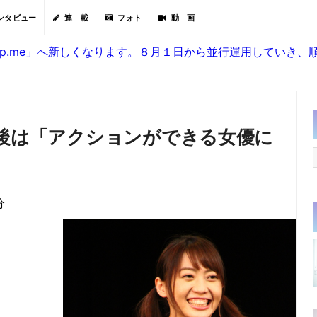
ンタビュー
連 載
フォト
動 画
sjp.me」へ新しくなります。８月１日から並行運用していき
業後は「アクションができる女優に
分