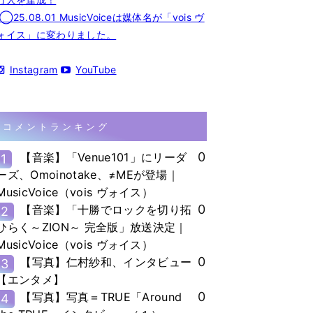
◯25.08.01 MusicVoiceは媒体名が「vois ヴ
ォイス」に変わりました。
Instagram
YouTube
コメントランキング
0
【音楽】「Venue101」にリーダ
1
ーズ、Omoinotake、≠MEが登場｜
MusicVoice（vois ヴォイス）
0
【音楽】「十勝でロックを切り拓
2
ひらく～ZION～ 完全版」放送決定｜
MusicVoice（vois ヴォイス）
0
【写真】仁村紗和、インタビュー
3
【エンタメ】
0
【写真】写真＝TRUE「Around
4