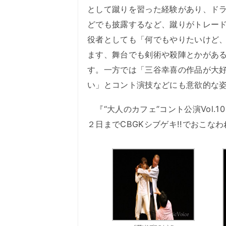
として蹴りを習った経験があり、ドラ
どでも披露するなど、蹴りがトレー
役者としても「何でもやりたいけど
ます、舞台でも剣術や殺陣とかがあ
す。一方では「三谷幸喜の作品が大
い」とコント演技などにも意欲的な
『“大人のカフェ”コント公演Vol.
２日までCBGKシブゲキ!!でおこな