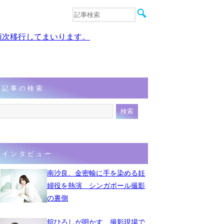
音楽
エンタメ
、順次移行してまいります。
インタビュー
動画
連載
フォト
記事の検索
インタビュー
南沙良、金密輸に手を染める妊
婦役を熱演 シンガポール撮影
の裏側
舘ひろしが明かす、撮影現場で