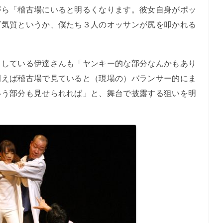
がら「稽古場にいると明るくなります。彼女自身がポッ
ゴ気質というか、僕たち３人のオッサンが尻を叩かれる
している伊達さんも「ヤンキー的な部分なんかもあり
例えば稽古場で見ていると（現場の）バランサー的にま
いう部分も見せられれば」と、舞台で披露する狙いを明