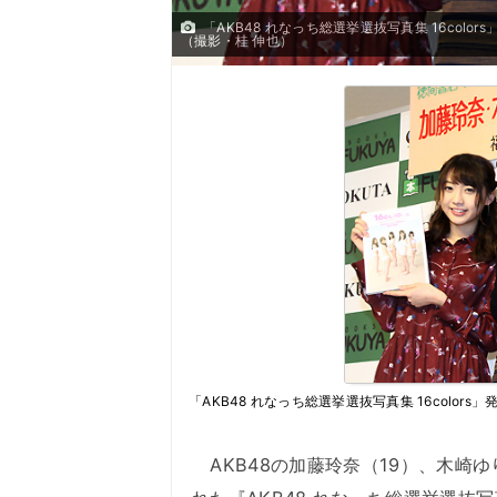
「AKB48 れなっち総選挙選抜写真集 16co
（撮影・桂 伸也）
「AKB48 れなっち総選挙選抜写真集 16col
AKB48の加藤玲奈（19）、木崎ゆ