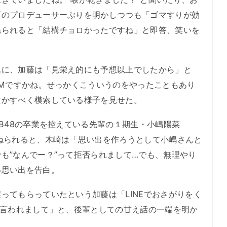
面のプロデューサーぶりを明かしつつも「ゴマすりが効
ねられると「結構チョロかったですね」と即答、笑いを
に、加藤は「見栄え的にも予想以上でしたから」と
CMですかね。せっかくこういうのをやったこともあり
生かすべく模索している様子を見せた。
B48の卒業を控えている先輩の１期生・小嶋陽菜
ねられると、木崎は「思い出を作ろうとして小嶋さんと
も”なんでー？”って拒否られまして…でも、無理やり
い思い出を告白。
てもらっていたという加藤は「LINEでおさがりをく
て言われまして」と、後輩としての甘え話の一端を明か