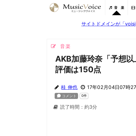
音 楽
サイトドメインが「voi
音楽
AKB加藤玲奈「予想
評価は150点
桂 伸也
17年02月04日07時2
読了時間：約3分