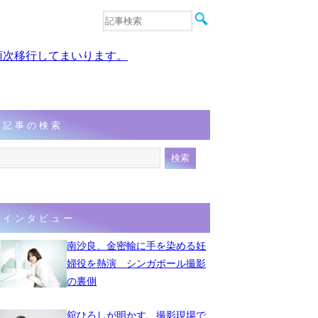
音楽
エンタメ
、順次移行してまいります。
インタビュー
動画
連載
フォト
記事の検索
インタビュー
南沙良、金密輸に手を染める妊
婦役を熱演 シンガポール撮影
の裏側
舘ひろしが明かす、撮影現場で