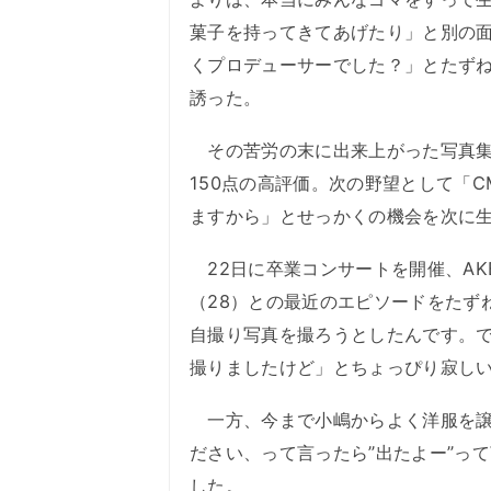
菓子を持ってきてあげたり」と別の
くプロデューサーでした？」とたず
誘った。
その苦労の末に出来上がった写真集
150点の高評価。次の野望として「
ますから」とせっかくの機会を次に
22日に卒業コンサートを開催、AK
（28）との最近のエピソードをたず
自撮り写真を撮ろうとしたんです。で
撮りましたけど」とちょっぴり寂し
一方、今まで小嶋からよく洋服を譲っ
ださい、って言ったら”出たよー”っ
した。