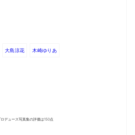
大島涼花
木崎ゆりあ
ロデュース写真集の評価は150点
）