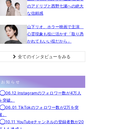
のアドリブと西野七瀬への絶大
な信頼感
山下リオ、ホラー映画で主演
心霊現象も役に活かす「取り憑
かれてもいい役だから」
全てのインタビューをみる
お知らせ
◯06.12 Instagramのフォロワー数が4万人
を突破。
◯06.01 TikTokのフォロワー数が2万を突
破。
◯10.11 YouTubeチャンネルの登録者数が20
万人を達成！