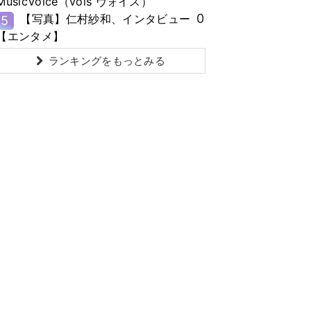
MusicVoice（vois ヴォイス）
0
【写真】仁村紗和、インタビュー
5
【エンタメ】
ランキングをもっとみる