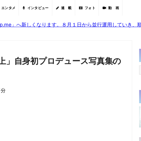
エンタメ
インタビュー
連 載
フォト
動 画
sjp.me」へ新しくなります。８月１日から並行運用していき
以上」自身初プロデュース写真集の
7分