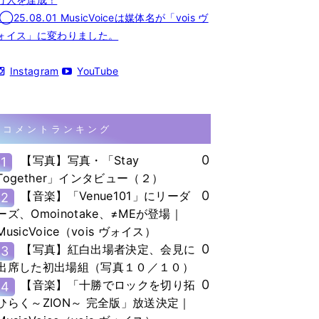
◯25.08.01 MusicVoiceは媒体名が「vois ヴ
ォイス」に変わりました。
Instagram
YouTube
コメントランキング
0
【写真】写真・「Stay
1
Together」インタビュー（２）
0
【音楽】「Venue101」にリーダ
2
ーズ、Omoinotake、≠MEが登場｜
MusicVoice（vois ヴォイス）
0
【写真】紅白出場者決定、会見に
3
出席した初出場組（写真１０／１０）
0
【音楽】「十勝でロックを切り拓
4
ひらく～ZION～ 完全版」放送決定｜