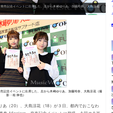
lors」発売記念イベントに出席した、左から木崎ゆりあ、加藤玲奈、大島涼花
ors」発売記念イベントに出席した、左から木崎ゆりあ、加藤玲奈、大島涼花（撮
影・桂 伸也）
りあ（20）、大島涼花（18）が３日、都内でおこなわ