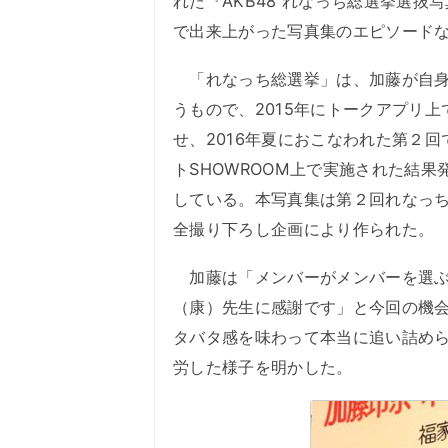
れた『AKB48 れなっち総選挙選抜写
で出来上がった写真集のエピソード
「れなっち総選挙」は、加藤が自身
うもので、2015年にトークアプリ
せ、2016年夏におこなわれた第２回
トSHOWROOM上で実施された結
している。本写真集は第２回れなっち
全撮り下ろし企画により作られた。
加藤は「メンバーがメンバーを選ぶ
（康）先生に感謝です」と今回の機
タバタ感を味わって本当に追い詰め
労した様子を明かした。