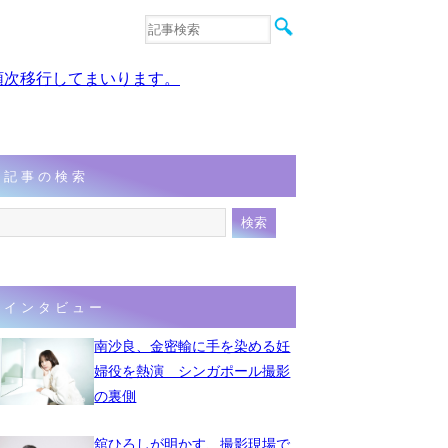
音楽
エンタメ
、順次移行してまいります。
インタビュー
動画
連載
フォト
記事の検索
インタビュー
南沙良、金密輸に手を染める妊
婦役を熱演 シンガポール撮影
の裏側
舘ひろしが明かす、撮影現場で