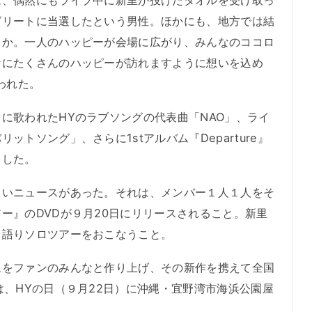
は、偶然にもライブ中に新里が投げたタオルを受け取っ
グリートに当選したという男性。ほかにも、地方では結
とか。一人のハッピーが会場に広がり、みんなのココロ
なにたくさんのハッピーが訪れますように想いを込め
われた。
歌われたHYのラブソングの代表曲「NAO」、ライ
トソング」、さらに1stアルバム『Departure』
了した。
いニュースがあった。それは、メンバー１人１人をそ
ー』のDVDが９月20日にリリースされること。新里
き語りソロツアーをおこなうこと。
をファンのみんなと作り上げ、その新作を携えて全国
は、HYの日（９月22日）に沖縄・宜野湾市海浜公園屋
。