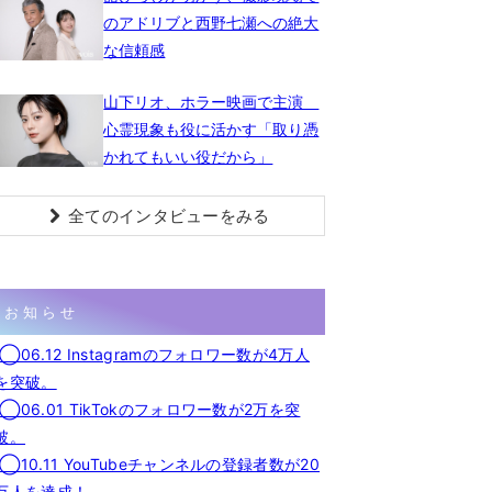
のアドリブと西野七瀬への絶大
な信頼感
山下リオ、ホラー映画で主演
心霊現象も役に活かす「取り憑
かれてもいい役だから」
全てのインタビューをみる
お知らせ
◯06.12 Instagramのフォロワー数が4万人
を突破。
◯06.01 TikTokのフォロワー数が2万を突
破。
◯10.11 YouTubeチャンネルの登録者数が20
万人を達成！