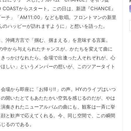
O COASTからスタート。この日は、新譜『CHANCE』
ーチ」「AM11:00」なども歌唱。フロントマンの新里
さんのハッピーが訪れますように」と想いを語った。
、沖縄方言で「掴む、掴まえる」を意味する言葉。
の中から与えられたチャンスが、かたちを変えて曲に
るきっかけなれたら。会場で出逢った人それぞれが、心
でほしい」というメンバーの想いが、このツアータイト
場から即座に「お帰り!!」の声。HYのライブはいつ
ちの開いたとてもあたたかい空気を感じるのだが、やは
に演奏されたニューアルバムの曲にも、観客は一斉に挙
笑顔と歓声で応えてくれる。今、同じ空間で、この瞬間
感じるのである。