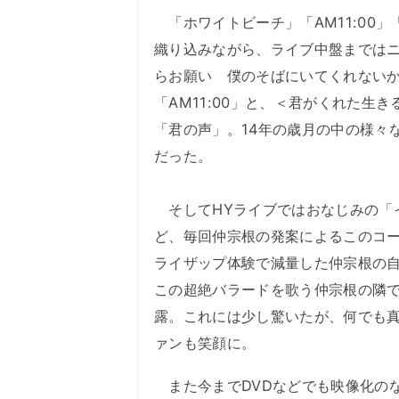
「ホワイトビーチ」「AM11:00
織り込みながら、ライブ中盤まではニ
らお願い 僕のそばにいてくれない
「AM11:00」と、＜君がくれた
「君の声」。14年の歳月の中の様々
だった。
そしてHYライブではおなじみの「
ど、毎回仲宗根の発案によるこのコ
ライザップ体験で減量した仲宗根の自
この超絶バラードを歌う仲宗根の隣で
露。これには少し驚いたが、何でも真
ァンも笑顔に。
また今までDVDなどでも映像化のな