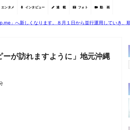
エンタメ
インタビュー
連 載
フォト
動 画
sjp.me」へ新しくなります。８月１日から並行運用していき
ピーが訪れますように」地元沖縄
分