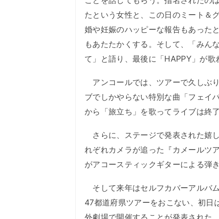
ことを話してもらう。指名されたの
たという女性と、この日のミート＆
婚や妊娠のハッピーな報告もあった
もあたたかくする。そして、「みん
て」と語り、最後に「HAPPY」が歌
アンコールでは、ツアーで久しぶりに
ブでしかやらない特別な曲「フェイバリッ
から「旅立ち」を歌ってライブは終
さらに、ステージで発表された嬉し
れぞれカメラが追った『カメールツア
がアコースティックギターによる弾
そして来年はセルフカバーアルバム
47都道府県ツアーをおこない、初日
外劇場で開催することが発表された