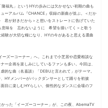
」「隆福丸」というHYの歩みには欠かせない初期の曲も
ューアルバム『CHANCE』収録の新曲が並ぶ。＜だか
か 君が好きだから＞と想いをストレートに告げていた
生きる意味を 忘れないように 希望を描いてく＞と歌う
な経験が大切な糧になり、HYの今があると思える選曲
イーズーコーナー」へ。これまで小芝居や恋愛相談な
ーナー企画を楽しみにしているファンも多い。今回は、
虐的な曲（名嘉談）「DEBUと言われて」がテーマ。
、HYメンバーがバックダンサーとして踊りを初披
面目に楽しむHYらしい、個性的なダンスに会場のフ
かった「イーズーコーナー」が、この夜、AbemaTV