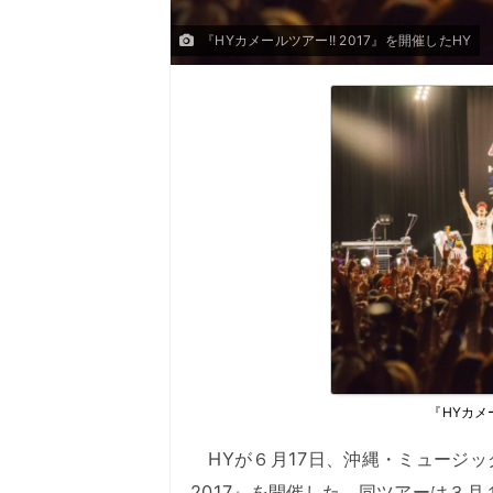
『HYカメールツアー!! 2017』を開催したHY
『HYカメ
HYが６月17日、沖縄・ミュージッ
2017』を開催した。同ツアーは３月