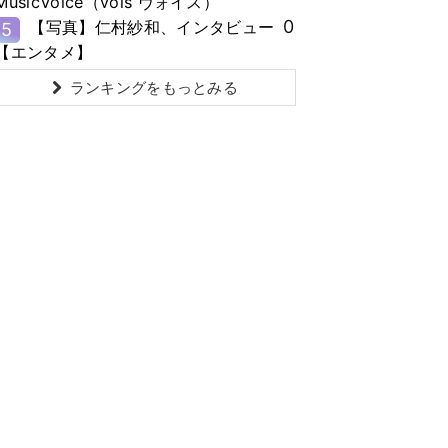
MusicVoice（vois ヴォイス）
0
【写真】仁村紗和、インタビュー
5
【エンタメ】
ランキングをもっとみる