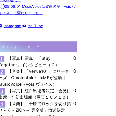
◯25.08.01 MusicVoiceは媒体名が「vois ヴ
ォイス」に変わりました。
Instagram
YouTube
コメントランキング
0
【写真】写真・「Stay
1
Together」インタビュー（２）
0
【音楽】「Venue101」にリーダ
2
ーズ、Omoinotake、≠MEが登場｜
MusicVoice（vois ヴォイス）
0
【写真】紅白出場者決定、会見に
3
出席した初出場組（写真１０／１０）
0
【音楽】「十勝でロックを切り拓
4
ひらく～ZION～ 完全版」放送決定｜