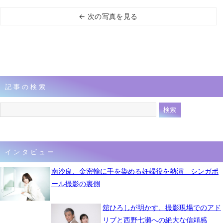
← 次の写真を見る
記事の検索
インタビュー
南沙良、金密輸に手を染める妊婦役を熱演 シンガポ
ール撮影の裏側
舘ひろしが明かす、撮影現場でのアド
リブと西野七瀬への絶大な信頼感