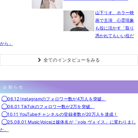
山下リオ、ホラー映
画で主演 心霊現象
も役に活かす「取り
憑かれてもいい役だ
から」
全てのインタビューをみる
お知らせ
◯06.12 Instagramのフォロワー数が4万人を突破。
◯06.01 TikTokのフォロワー数が2万を突破。
◯10.11 YouTubeチャンネルの登録者数が20万人を達成！
◯25.08.01 MusicVoiceは媒体名が「vois ヴォイス」に変わりまし
た。