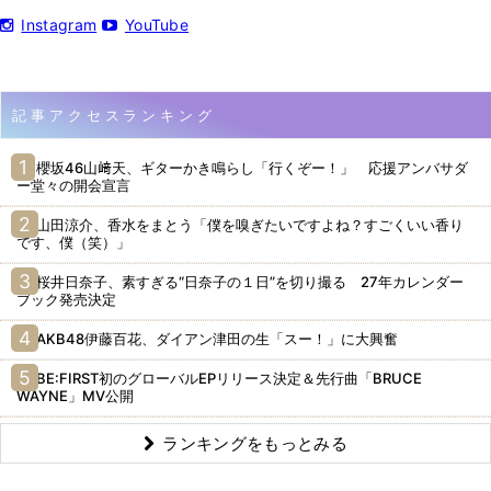
Instagram
YouTube
記事アクセスランキング
櫻坂46山﨑天、ギターかき鳴らし「行くぞー！」 応援アンバサダ
ー堂々の開会宣言
山田涼介、香水をまとう「僕を嗅ぎたいですよね？すごくいい香り
です、僕（笑）」
桜井日奈子、素すぎる“日奈子の１日”を切り撮る 27年カレンダー
ブック発売決定
AKB48伊藤百花、ダイアン津田の生「スー！」に大興奮
BE:FIRST初のグローバルEPリリース決定＆先行曲「BRUCE
WAYNE」MV公開
ランキングをもっとみる