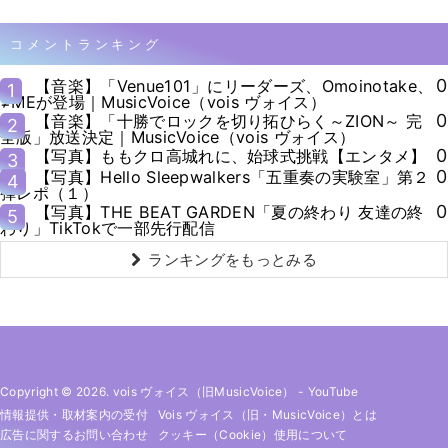
コメントランキング
0
【音楽】「Venue101」にリーダーズ、Omoinotake、
1
≠MEが登場｜MusicVoice（vois ヴォイス）
0
【音楽】「十勝でロックを切り拓ひらく～ZION～ 完
2
全版」放送決定｜MusicVoice（vois ヴォイス）
0
【写真】ももクロ高城れに、始球式挑戦【エンタメ】
3
0
【写真】Hello Sleepwalkers「五重奏の実験室」第２
4
弾レポ（１）
0
【写真】THE BEAT GARDEN「夏の終わり 友達の終
5
わり」TikTokで一部先行配信
ランキングをもっとみる
Copyright © 2026. vois ヴォイス（旧MusicVoice）
-
YouTube
情報提供・取材案内の受付
Vois ヴォイス（旧・MusicVoice）とは
広告に関するお問い合わせ
クッキー（cookie）使用について