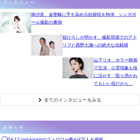
インタビュー
南沙良、金密輸に手を染める妊婦役を熱演 シンガポ
ール撮影の裏側
舘ひろしが明かす、撮影現場でのアド
リブと西野七瀬への絶大な信頼感
山下リオ、ホラー映画
で主演 心霊現象も役
に活かす「取り憑かれ
てもいい役だから」
全てのインタビューをみる
お知らせ
◯06.12 Instagramのフォロワー数が4万人を突破。