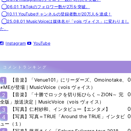
◯06.01 TikTokのフォロワー数が2万を突破。
◯10.11 YouTubeチャンネルの登録者数が20万人を達成！
◯25.08.01 MusicVoiceは媒体名が「vois ヴォイス」に変わりまし
た。
Instagram
YouTube
コメントランキング
0
【音楽】「Venue101」にリーダーズ、Omoinotake、
1
≠MEが登場｜MusicVoice（vois ヴォイス）
0
【音楽】「十勝でロックを切り拓ひらく～ZION～ 完
2
全版」放送決定｜MusicVoice（vois ヴォイス）
0
【写真】仁村紗和、インタビュー【エンタメ】
3
0
【写真】写真＝TRUE「Around the TRUE」インタビ
4
ュー（１）
0