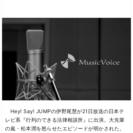
Hey! Say! JUMPの伊野尾慧が21日放送の日本テ
レビ系『行列のできる法律相談所』に出演。大先輩
の嵐・松本潤を怒らせたエピソードが明かされた。