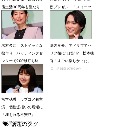
能生活30周年も重なり
烈プレゼン 「スイーツ
「皆をご機嫌に」
総選挙」開幕
2月4日 13時02分
1月26日 00時06分
木村多江、ストイックな
味方良介、アドリブでセ
役作り バッティングセ
リフ後に“口笛”!? 松本穂
ンターで200球打ち込
香「すごい楽しかった」
み 手の皮剥ける
1月15日 07時00分
1月15日 12時18分
松本穂香、ラブコメ初主
演 個性派揃いの現場に
「埋もれる不安!?」
話題のタグ
1月15日 07時00分