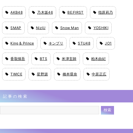
AKB48
乃木坂46
BE:FIRST
指原莉乃
SMAP
NiziU
Snow Man
YOSHIKI
King & Prince
キンプリ
STU48
JO1
香取慎吾
BTS
米津玄師
柏木由紀
TWICE
星野源
橋本環奈
中居正広
記事の検索