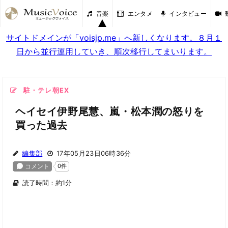
音楽
エンタメ
インタビュー
サイトドメインが「voisjp.me」へ新しくなります。８月１
日から並行運用していき、順次移行してまいります。
駐・テレ朝EX
ヘイセイ伊野尾慧、嵐・松本潤の怒りを
買った過去
編集部
17年05月23日06時36分
読了時間：約1分