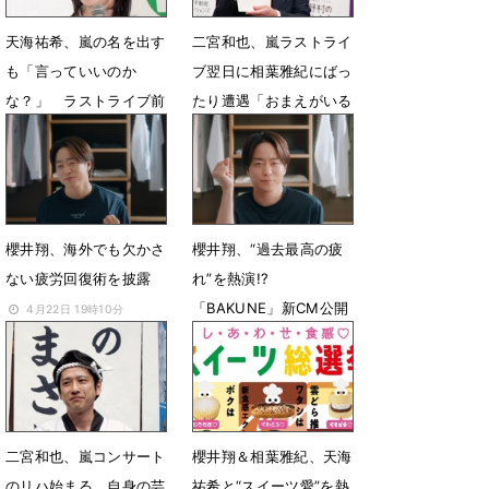
天海祐希、嵐の名を出す
二宮和也、嵐ラストライ
も「言っていいのか
ブ翌日に相葉雅紀にばっ
な？」 ラストライブ前
たり遭遇「おまえがいる
の相葉雅紀と櫻井翔の姿
んかいッ！」
に感銘
6月4日 07時44分
6月25日 08時12分
櫻井翔、海外でも欠かさ
櫻井翔、“過去最高の疲
ない疲労回復術を披露
れ”を熱演!?
「BAKUNE」新CM公開
4月22日 19時10分
4月22日 15時00分
二宮和也、嵐コンサート
櫻井翔＆相葉雅紀、天海
のリハ始まる 自身の芸
祐希と“スイーツ愛”を熱