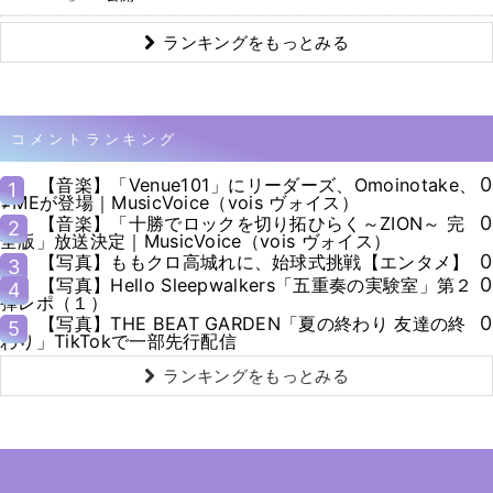
ランキングをもっとみる
コメントランキング
0
【音楽】「Venue101」にリーダーズ、Omoinotake、
1
≠MEが登場｜MusicVoice（vois ヴォイス）
0
【音楽】「十勝でロックを切り拓ひらく～ZION～ 完
2
全版」放送決定｜MusicVoice（vois ヴォイス）
0
【写真】ももクロ高城れに、始球式挑戦【エンタメ】
3
0
【写真】Hello Sleepwalkers「五重奏の実験室」第２
4
弾レポ（１）
0
【写真】THE BEAT GARDEN「夏の終わり 友達の終
5
わり」TikTokで一部先行配信
ランキングをもっとみる