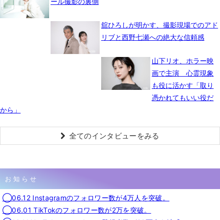
ール撮影の裏側
舘ひろしが明かす、撮影現場でのアド
リブと西野七瀬への絶大な信頼感
山下リオ、ホラー映
画で主演 心霊現象
も役に活かす「取り
憑かれてもいい役だ
から」
全てのインタビューをみる
お知らせ
◯06.12 Instagramのフォロワー数が4万人を突破。
◯06.01 TikTokのフォロワー数が2万を突破。