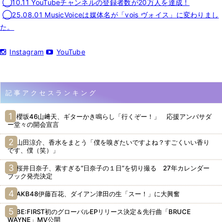
◯10.11 YouTubeチャンネルの登録者数が20万人を達成！
◯25.08.01 MusicVoiceは媒体名が「vois ヴォイス」に変わりまし
た。
Instagram
YouTube
記事アクセスランキング
櫻坂46山﨑天、ギターかき鳴らし「行くぞー！」 応援アンバサダ
ー堂々の開会宣言
山田涼介、香水をまとう「僕を嗅ぎたいですよね？すごくいい香り
です、僕（笑）」
桜井日奈子、素すぎる“日奈子の１日”を切り撮る 27年カレンダー
ブック発売決定
AKB48伊藤百花、ダイアン津田の生「スー！」に大興奮
BE:FIRST初のグローバルEPリリース決定＆先行曲「BRUCE
WAYNE」MV公開