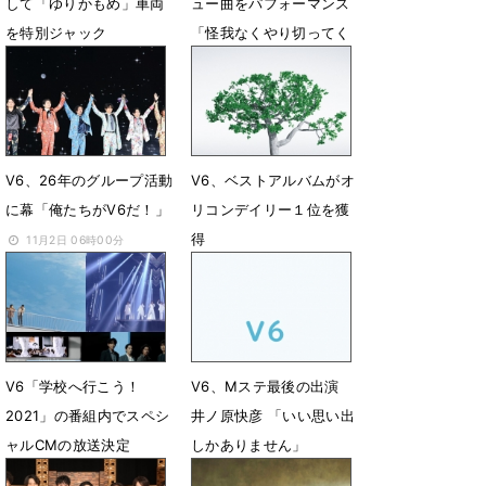
して「ゆりかもめ」車両
ュー曲をパフォーマンス
を特別ジャック
「怪我なくやり切ってく
れたキンプリちゃん誇ら
11月2日 13時40分
しすぎる」
3月30日 22時43分
V6、26年のグループ活動
V6、ベストアルバムがオ
に幕「俺たちがV6だ！」
リコンデイリー１位を獲
得
11月2日 06時00分
10月31日 17時28分
V6「学校へ行こう！
V6、Mステ最後の出演
2021」の番組内でスペシ
井ノ原快彦 「いい思い出
ャルCMの放送決定
しかありません」
10月25日 18時02分
10月15日 23時50分