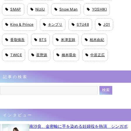
SMAP
NiziU
Snow Man
YOSHIKI
King & Prince
キンプリ
STU48
JO1
香取慎吾
BTS
米津玄師
柏木由紀
TWICE
星野源
橋本環奈
中居正広
記事の検索
インタビュー
南沙良、金密輸に手を染める妊婦役を熱演 シンガポ