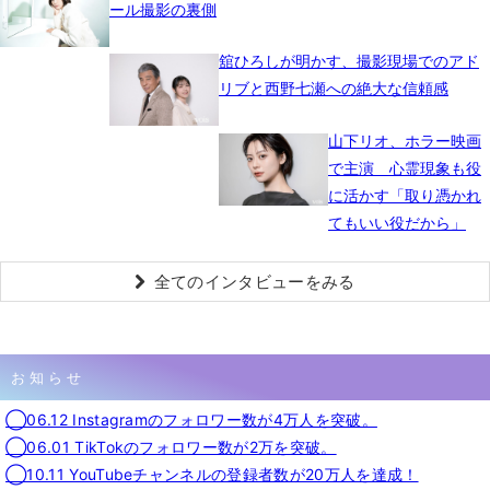
ール撮影の裏側
舘ひろしが明かす、撮影現場でのアド
リブと西野七瀬への絶大な信頼感
山下リオ、ホラー映画
で主演 心霊現象も役
に活かす「取り憑かれ
てもいい役だから」
全てのインタビューをみる
お知らせ
◯06.12 Instagramのフォロワー数が4万人を突破。
◯06.01 TikTokのフォロワー数が2万を突破。
◯10.11 YouTubeチャンネルの登録者数が20万人を達成！