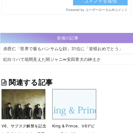
前後の記事
赤西仁「世界で最もハンサムな顔」31位に「皆様おめでとう」
紅白リハで垣間見えた関ジャニ∞安田章大の紳士さ
関連する記事
V6、サブスク解禁を記念
King & Prince、V6デビ