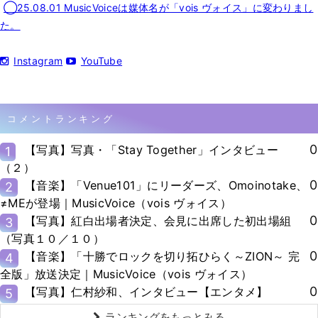
◯25.08.01 MusicVoiceは媒体名が「vois ヴォイス」に変わりまし
た。
Instagram
YouTube
コメントランキング
0
【写真】写真・「Stay Together」インタビュー
1
（２）
0
【音楽】「Venue101」にリーダーズ、Omoinotake、
2
≠MEが登場｜MusicVoice（vois ヴォイス）
0
【写真】紅白出場者決定、会見に出席した初出場組
3
（写真１０／１０）
0
【音楽】「十勝でロックを切り拓ひらく～ZION～ 完
4
全版」放送決定｜MusicVoice（vois ヴォイス）
0
【写真】仁村紗和、インタビュー【エンタメ】
5
ランキングをもっとみる