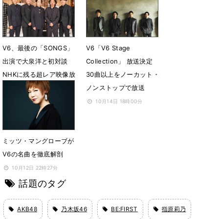
V6、最後の「SONGS」
V6「V6 Stage
出演で大泉洋と初対談
Collection」 放送決定
NHKに残る超レア映像放
30曲以上をノーカット・
出
ノンストップで放送
10月14日 18時00分
10月14日 18時00分
ミッツ・マングローブが
V6の名曲を徹底解剖
10月12日 22時27分
話題のタグ
AKB48
乃木坂46
BE:FIRST
指原莉乃