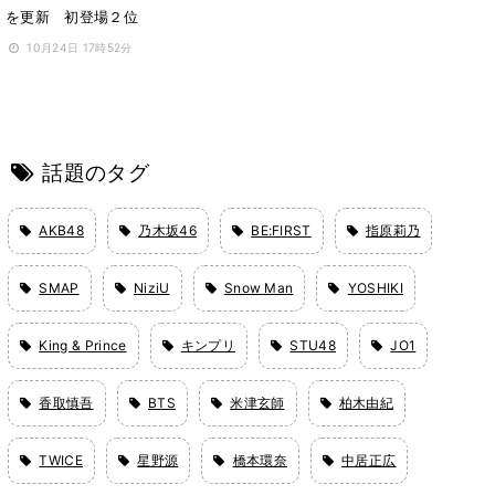
を更新 初登場２位
10月24日 17時52分
話題のタグ
AKB48
乃木坂46
BE:FIRST
指原莉乃
SMAP
NiziU
Snow Man
YOSHIKI
King & Prince
キンプリ
STU48
JO1
香取慎吾
BTS
米津玄師
柏木由紀
TWICE
星野源
橋本環奈
中居正広