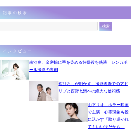
記事の検索
インタビュー
南沙良、金密輸に手を染める妊婦役を熱演 シンガポ
ール撮影の裏側
舘ひろしが明かす、撮影現場でのアド
リブと西野七瀬への絶大な信頼感
山下リオ、ホラー映画
で主演 心霊現象も役
に活かす「取り憑かれ
てもいい役だから」