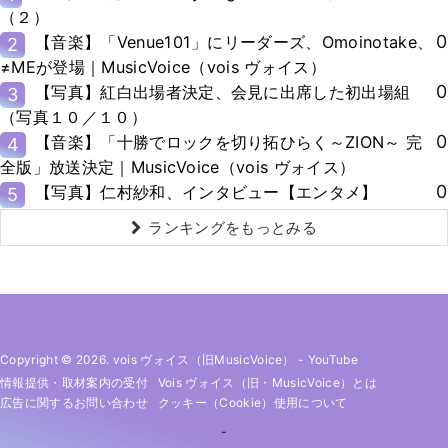
（２）
0
【音楽】「Venue101」にリーダーズ、Omoinotake、
2
≠MEが登場｜MusicVoice（vois ヴォイス）
0
【写真】紅白出場者決定、会見に出席した初出場組
3
（写真１０／１０）
0
【音楽】「十勝でロックを切り拓ひらく～ZION～ 完
4
全版」放送決定｜MusicVoice（vois ヴォイス）
0
【写真】仁村紗和、インタビュー【エンタメ】
5
ランキングをもっとみる
Copyright © 2026. vois ヴォイス（旧MusicVoice）
-
YouTube
情報提供・取材案内の受付
Vois ヴォイス（旧・MusicVoice）とは
広告に関するお問い合わせ
クッキー（cookie）使用について
-