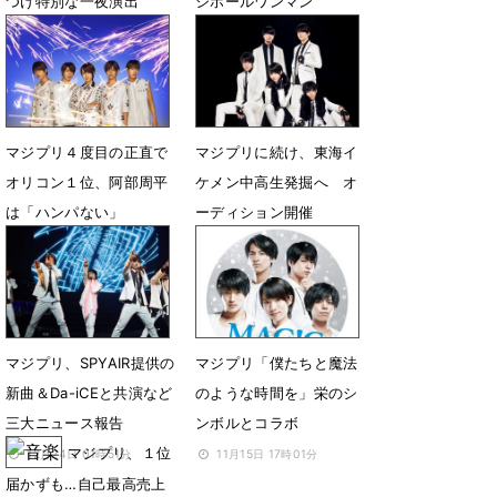
つけ特別な一夜演出
シホールワンマン
7月27日 19時48分
7月22日 10時42分
マジプリ４度目の正直で
マジプリに続け、東海イ
オリコン１位、阿部周平
ケメン中高生発掘へ オ
は「ハンパない」
ーディション開催
6月26日 12時01分
4月7日 08時43分
マジプリ、SPYAIR提供の
マジプリ「僕たちと魔法
新曲＆Da-iCEと共演など
のような時間を」栄のシ
三大ニュース報告
ンボルとコラボ
マジプリ、１位
12月24日 01時51分
11月15日 17時01分
届かずも…自己最高売上