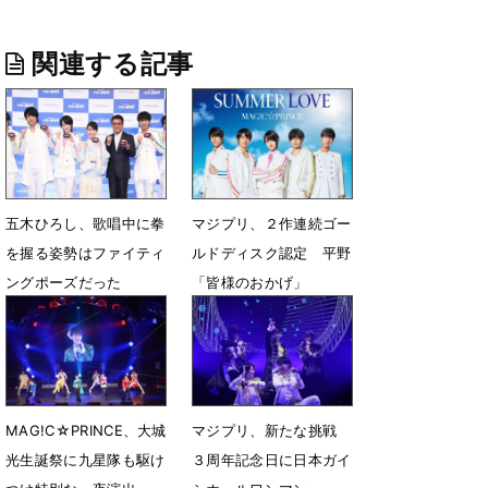
関連する記事
五木ひろし、歌唱中に拳
マジプリ、２作連続ゴー
を握る姿勢はファイティ
ルドディスク認定 平野
ングポーズだった
「皆様のおかげ」
9月4日 08時39分
8月10日 09時22分
MAG!C☆PRINCE、大城
マジプリ、新たな挑戦
光生誕祭に九星隊も駆け
３周年記念日に日本ガイ