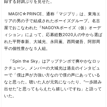
録する好調ぶりを見せた。
MAG!C☆PRINCE、通称「マジプリ」は、東海エ
リアの男の子で結成されたボーイズグループ。名古
屋でおこなわれた『NAGOYAボーイズ（仮）オーデ
ィション』によって、応募総数2020人の中から選ば
れた平野泰新、大城光、永田薫、西岡健吾、阿部周
平の個性豊かな５人組。
「Spin the Sky」はアップテンポで爽やかなロッ
クチューン。メンバーの大城光は過去のインタビュ
ーで「僕は声が力強い方なので僕の声にあっている
なと思った。聴いた人が元気になったり、“一歩踏み
出せた”と思ってもらえたら嬉しいですね」と語って
いた。