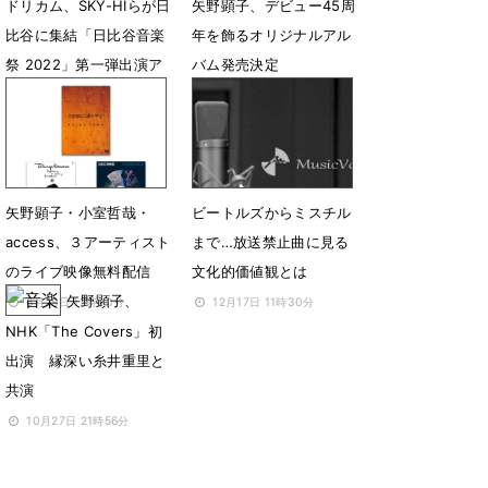
ドリカム、SKY-HIらが日
矢野顕子、デビュー45周
比谷に集結「日比谷音楽
年を飾るオリジナルアル
祭 2022」第一弾出演ア
バム発売決定
ーティスト発表
6月10日 12時00分
2月9日 12時01分
矢野顕子・小室哲哉・
ビートルズからミスチル
access、３アーティスト
まで…放送禁止曲に見る
のライブ映像無料配信
文化的価値観とは
矢野顕子、
6月29日 12時00分
12月17日 11時30分
NHK「The Covers」初
出演 縁深い糸井重里と
共演
10月27日 21時56分