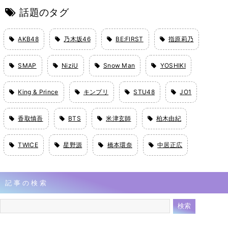
話題のタグ
AKB48
乃木坂46
BE:FIRST
指原莉乃
SMAP
NiziU
Snow Man
YOSHIKI
King & Prince
キンプリ
STU48
JO1
香取慎吾
BTS
米津玄師
柏木由紀
TWICE
星野源
橋本環奈
中居正広
記事の検索