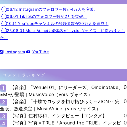
◯06.12 Instagramのフォロワー数が4万人を突破。
◯06.01 TikTokのフォロワー数が2万を突破。
◯10.11 YouTubeチャンネルの登録者数が20万人を達成！
◯25.08.01 MusicVoiceは媒体名が「vois ヴォイス」に変わりまし
た。
Instagram
YouTube
コメントランキング
0
【音楽】「Venue101」にリーダーズ、Omoinotake、
1
≠MEが登場｜MusicVoice（vois ヴォイス）
0
【音楽】「十勝でロックを切り拓ひらく～ZION～ 完
2
全版」放送決定｜MusicVoice（vois ヴォイス）
0
【写真】仁村紗和、インタビュー【エンタメ】
3
0
【写真】写真＝TRUE「Around the TRUE」インタビ
4