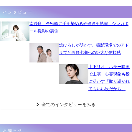
インタビュー
南沙良、金密輸に手を染める妊婦役を熱演 シンガポ
ール撮影の裏側
舘ひろしが明かす、撮影現場でのアド
リブと西野七瀬への絶大な信頼感
山下リオ、ホラー映画
で主演 心霊現象も役
に活かす「取り憑かれ
てもいい役だから」
全てのインタビューをみる
お知らせ