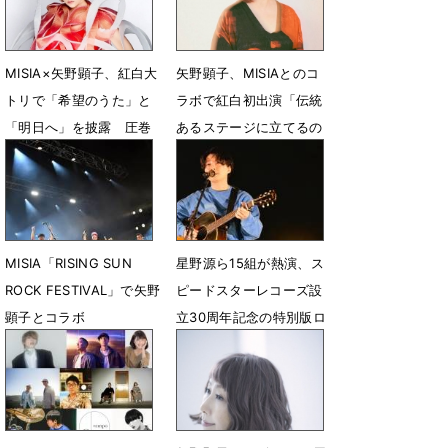
MISIA×矢野顕子、紅白大
矢野顕子、MISIAとのコ
トリで「希望のうた」と
ラボで紅白初出演「伝統
「明日へ」を披露 圧巻
あるステージに立てるの
のロングトーンに「感
を光栄に思います」
動」の声
12月28日 12時39分
1月1日 00時19分
MISIA「RISING SUN
星野源ら15組が熱演、ス
ROCK FESTIVAL」で矢野
ピードスターレコーズ設
顕子とコラボ
立30周年記念の特別版ロ
ック祭り終幕
8月13日 21時43分
3月19日 00時27分