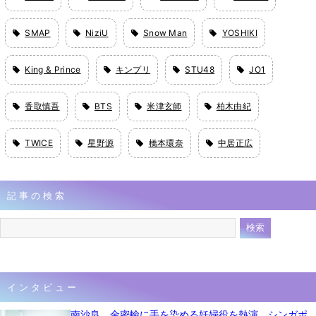
SMAP
NiziU
Snow Man
YOSHIKI
King & Prince
キンプリ
STU48
JO1
香取慎吾
BTS
米津玄師
柏木由紀
TWICE
星野源
橋本環奈
中居正広
記事の検索
インタビュー
南沙良、金密輸に手を染める妊婦役を熱演 シンガポ