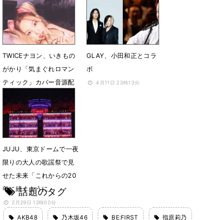
10月9日 13時49分
7月12日 13時10分
TWICEナヨン、いきもの
GLAY、小田和正とコラ
がかり「気まぐれロマン
ボ
ティック」カバー音源配
4月11日 23時13分
信リリース
5月30日 00時06分
JUJU、東京ドームで一夜
限りの大人の歌謡祭で見
せた未来「これからの20
年に続くように」
話題のタグ
2月29日 12時00分
AKB48
乃木坂46
BE:FIRST
指原莉乃