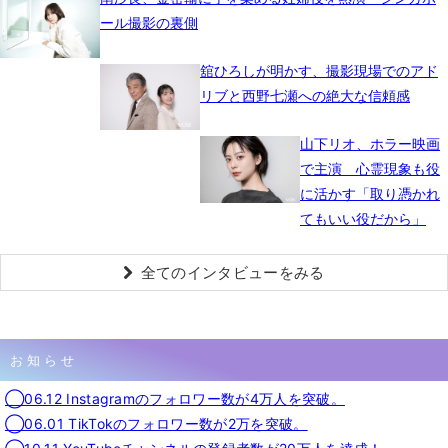
ール撮影の裏側
舘ひろしが明かす、撮影現場でのアド
リブと西野七瀬への絶大な信頼感
山下リオ、ホラー映画
で主演 心霊現象も役
に活かす「取り憑かれ
てもいい役だから」
全てのインタビューをみる
お知らせ
◯06.12 Instagramのフォロワー数が4万人を突破。
◯06.01 TikTokのフォロワー数が2万を突破。