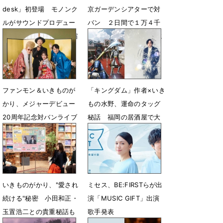
desk」初登場 モノンク
京ガーデンシアターで対
ルがサウンドプロデュー
バン ２日間で１万４千
ス 全10曲を29分に濃縮
人動員 20年間の全てに
「ありがとう」
7月22日 13時03分
6月22日 17時00分
ファンモン＆いきものが
「キングダム」作者×いき
かり、メジャーデビュー
もの水野、運命のタッグ
20周年記念対バンライブ
秘話 福岡の居酒屋で大
２DAYS開催決定
放談
1月25日 19時30分
10月16日 18時04分
いきものがかり、"愛され
ミセス、BE:FIRSTらが出
続ける"秘密 小田和正・
演「MUSIC GIFT」出演
玉置浩二との貴重秘話も
歌手発表