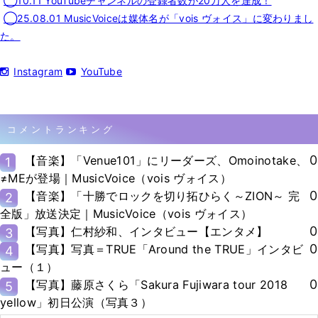
◯10.11 YouTubeチャンネルの登録者数が20万人を達成！
◯25.08.01 MusicVoiceは媒体名が「vois ヴォイス」に変わりまし
た。
Instagram
YouTube
コメントランキング
0
【音楽】「Venue101」にリーダーズ、Omoinotake、
1
≠MEが登場｜MusicVoice（vois ヴォイス）
0
【音楽】「十勝でロックを切り拓ひらく～ZION～ 完
2
全版」放送決定｜MusicVoice（vois ヴォイス）
0
【写真】仁村紗和、インタビュー【エンタメ】
3
0
【写真】写真＝TRUE「Around the TRUE」インタビ
4
ュー（１）
0
【写真】藤原さくら「Sakura Fujiwara tour 2018
5
yellow」初日公演（写真３）