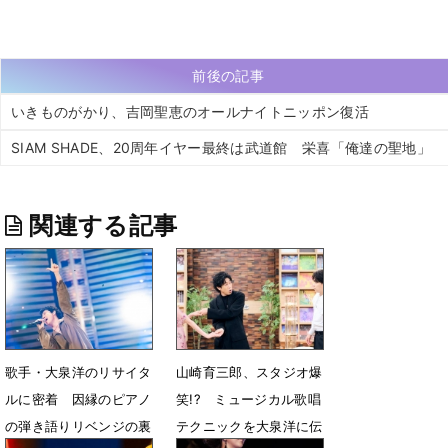
前後の記事
いきものがかり、吉岡聖恵のオールナイトニッポン復活
SIAM SHADE、20周年イヤー最終は武道館 栄喜「俺達の聖地」
関連する記事
歌手・大泉洋のリサイタ
山崎育三郎、スタジオ爆
ルに密着 因縁のピアノ
笑!? ミュージカル歌唱
の弾き語りリベンジの裏
テクニックを大泉洋に伝