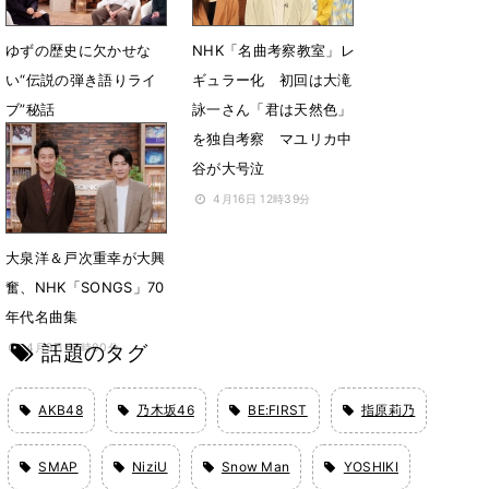
ゆずの歴史に欠かせな
NHK「名曲考察教室」レ
い“伝説の弾き語りライ
ギュラー化 初回は大滝
ブ”秘話
詠一さん「君は天然色」
を独自考察 マユリカ中
4月18日 17時00分
谷が大号泣
4月16日 12時39分
大泉洋＆戸次重幸が大興
奮、NHK「SONGS」70
年代名曲集
話題のタグ
4月9日 17時00分
AKB48
乃木坂46
BE:FIRST
指原莉乃
SMAP
NiziU
Snow Man
YOSHIKI