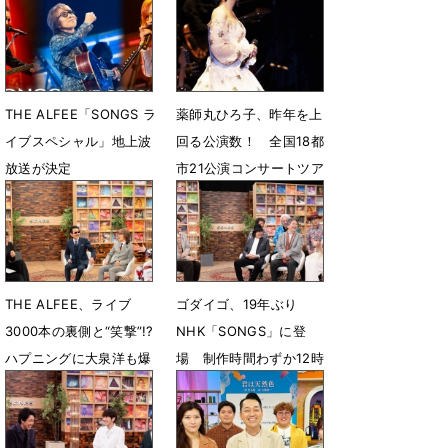
側
授
7月25日 18時00分
7月8日 12時41分
THE ALFEE「SONGS ラ
薬師丸ひろ子、昨年を上
イブスペシャル」地上波
回る公演数！ 全国18都
放送が決定
市21公演コンサートツア
ー開催を発表
6月26日 19時06分
5月24日 14時48分
THE ALFEE、ライブ
ゴダイゴ、19年ぶり
3000本の裏側と“笑撃”!?
NHK「SONGS」に登
ハプニングに大泉洋も爆
場 制作時間わずか12時
笑
間!?「銀河鉄道999」秘
話
5月20日 12時45分
5月7日 19時06分