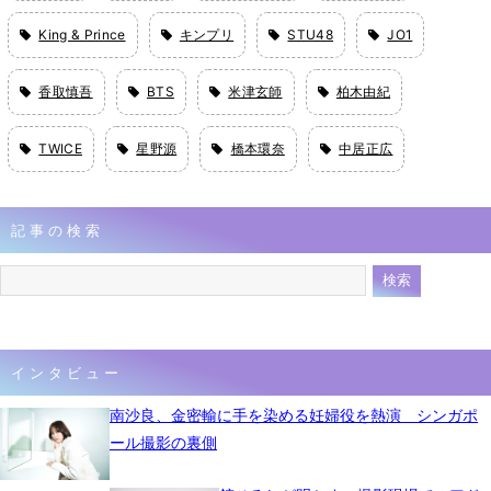
King & Prince
キンプリ
STU48
JO1
香取慎吾
BTS
米津玄師
柏木由紀
TWICE
星野源
橋本環奈
中居正広
記事の検索
インタビュー
南沙良、金密輸に手を染める妊婦役を熱演 シンガポ
ール撮影の裏側