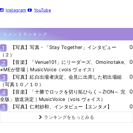
Instagram
YouTube
コメントランキング
0
【写真】写真・「Stay Together」インタビュー
1
（２）
0
【音楽】「Venue101」にリーダーズ、Omoinotake、
2
≠MEが登場｜MusicVoice（vois ヴォイス）
0
【写真】紅白出場者決定、会見に出席した初出場組
3
（写真１０／１０）
0
【音楽】「十勝でロックを切り拓ひらく～ZION～ 完
4
全版」放送決定｜MusicVoice（vois ヴォイス）
0
【写真】仁村紗和、インタビュー【エンタメ】
5
ランキングをもっとみる