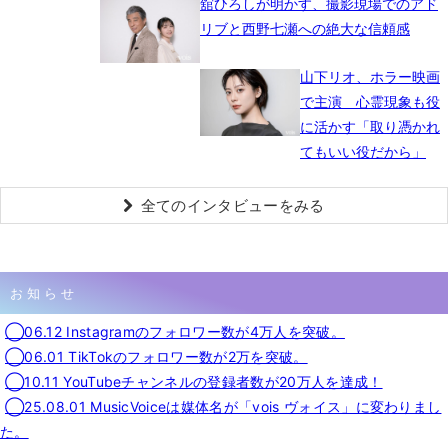
舘ひろしが明かす、撮影現場でのアド
リブと西野七瀬への絶大な信頼感
山下リオ、ホラー映画
で主演 心霊現象も役
に活かす「取り憑かれ
てもいい役だから」
全てのインタビューをみる
お知らせ
◯06.12 Instagramのフォロワー数が4万人を突破。
◯06.01 TikTokのフォロワー数が2万を突破。
◯10.11 YouTubeチャンネルの登録者数が20万人を達成！
◯25.08.01 MusicVoiceは媒体名が「vois ヴォイス」に変わりまし
た。