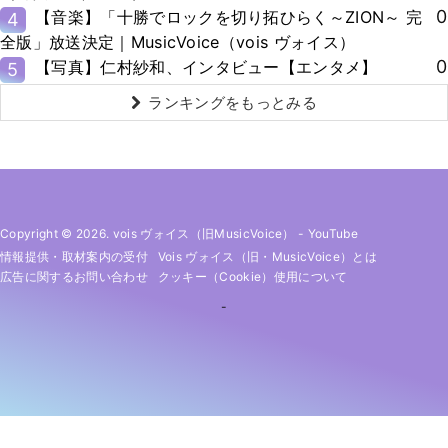
0
【音楽】「十勝でロックを切り拓ひらく～ZION～ 完
4
全版」放送決定｜MusicVoice（vois ヴォイス）
0
【写真】仁村紗和、インタビュー【エンタメ】
5
ランキングをもっとみる
Copyright © 2026. vois ヴォイス（旧MusicVoice）
-
YouTube
情報提供・取材案内の受付
Vois ヴォイス（旧・MusicVoice）とは
広告に関するお問い合わせ
クッキー（cookie）使用について
-