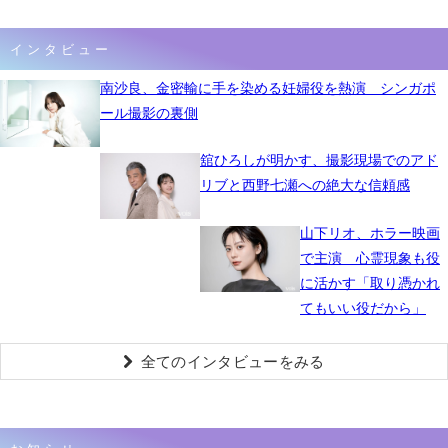
インタビュー
南沙良、金密輸に手を染める妊婦役を熱演 シンガポ
ール撮影の裏側
舘ひろしが明かす、撮影現場でのアド
リブと西野七瀬への絶大な信頼感
山下リオ、ホラー映画
で主演 心霊現象も役
に活かす「取り憑かれ
てもいい役だから」
全てのインタビューをみる