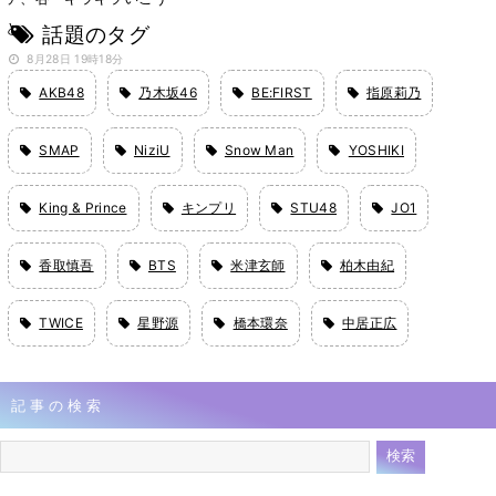
と」
話題のタグ
8月28日 19時18分
AKB48
乃木坂46
BE:FIRST
指原莉乃
SMAP
NiziU
Snow Man
YOSHIKI
King & Prince
キンプリ
STU48
JO1
香取慎吾
BTS
米津玄師
柏木由紀
TWICE
星野源
橋本環奈
中居正広
記事の検索