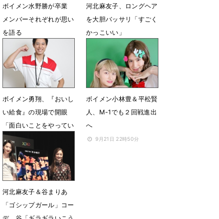
ボイメン水野勝が卒業
河北麻友子、ロングヘア
メンバーそれぞれが思い
を大胆バッサリ「すごく
を語る
かっこいい」
5月30日 18時00分
3月4日 08時36分
ボイメン勇翔、『おいし
ボイメン小林豊＆平松賢
い給食』の現場で開眼
人、M-1でも２回戦進出
「面白いことをやってい
へ
こう」
9月21日 22時50分
11月14日 23時53分
河北麻友子＆谷まりあ
「ゴシップガール」コー
デ、谷「ギラギラいこう