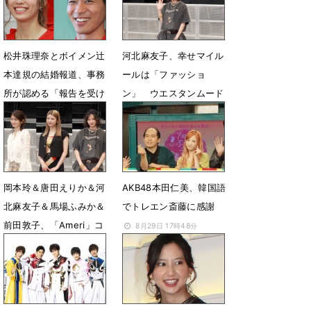
松井珠理奈とボイメン辻
河北麻友子、幸せマイル
本達規の結婚報道、事務
ールは「ファッショ
所が認める「報告を受け
ン」 ウエスタンムード
ている」
におしゃれ着こなし
1月1日 11時05分
5月7日 12時42分
岡本玲＆唐田えりか＆河
AKB48本田仁美、韓国語
北麻友子＆馬場ふみか＆
でトレエン斎藤に感謝
前田敦子、「Ameri」コ
8月29日 17時48分
ーデで10周年祝福
5月5日 13時04分