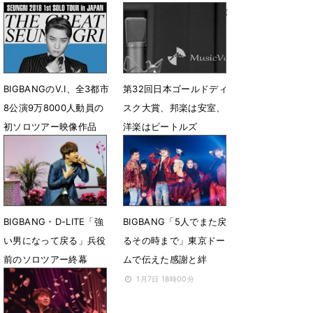
BABY」など熱唱
界33の国・地域で首位席
巻
8月16日 23時59分
4月5日 18時05分
BIGBANGのV.I、全3都市
第32回日本ゴールドディ
8公演9万8000人動員の
スク大賞、邦楽は安室、
初ソロツアー映像作品
洋楽はビートルズ
発売決定
2月27日 07時30分
12月13日 19時50分
BIGBANG・D-LITE「強
BIGBANG「5人でまた戻
い男になって戻る」兵役
るその時まで」東京ドー
前のソロツアー終幕
ムで伝えた感謝と絆
1月9日 12時54分
1月7日 18時00分