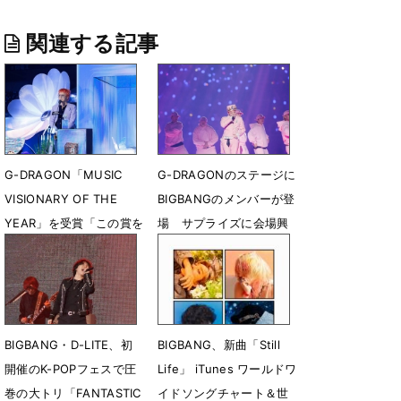
関連する記事
G-DRAGON「MUSIC
G-DRAGONのステージに
VISIONARY OF THE
BIGBANGのメンバーが登
YEAR」を受賞「この賞を
場 サプライズに会場興
来年もまた獲りに行きま
奮
す」
11月23日 18時25分
11月23日 18時40分
BIGBANG・D-LITE、初
BIGBANG、新曲「Still
開催のK-POPフェスで圧
Life」 iTunes ワールドワ
巻の大トリ「FANTASTIC
イドソングチャート＆世