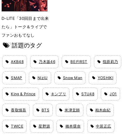
D-LITE「30回目まで出来
たら」トーク＆ライブで
ファンおもてなし
話題のタグ
11月9日 12時33分
AKB48
乃木坂46
BE:FIRST
指原莉乃
SMAP
NiziU
Snow Man
YOSHIKI
King & Prince
キンプリ
STU48
JO1
香取慎吾
BTS
米津玄師
柏木由紀
TWICE
星野源
橋本環奈
中居正広