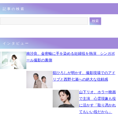
記事の検索
インタビュー
南沙良、金密輸に手を染める妊婦役を熱演 シンガポ
ール撮影の裏側
舘ひろしが明かす、撮影現場でのアド
リブと西野七瀬への絶大な信頼感
山下リオ、ホラー映画
で主演 心霊現象も役
に活かす「取り憑かれ
てもいい役だから」