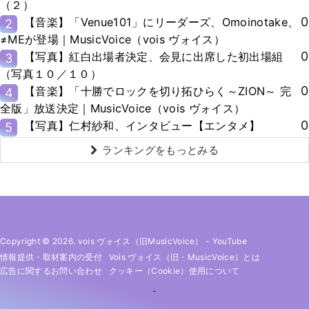
（２）
0
【音楽】「Venue101」にリーダーズ、Omoinotake、
2
≠MEが登場｜MusicVoice（vois ヴォイス）
0
【写真】紅白出場者決定、会見に出席した初出場組
3
（写真１０／１０）
0
【音楽】「十勝でロックを切り拓ひらく～ZION～ 完
4
全版」放送決定｜MusicVoice（vois ヴォイス）
0
【写真】仁村紗和、インタビュー【エンタメ】
5
ランキングをもっとみる
Copyright © 2026. vois ヴォイス（旧MusicVoice）
-
YouTube
情報提供・取材案内の受付
Vois ヴォイス（旧・MusicVoice）とは
広告に関するお問い合わせ
クッキー（cookie）使用について
-