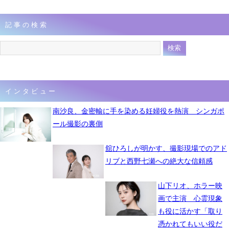
記事の検索
インタビュー
南沙良、金密輸に手を染める妊婦役を熱演 シンガポ
ール撮影の裏側
舘ひろしが明かす、撮影現場でのアド
リブと西野七瀬への絶大な信頼感
山下リオ、ホラー映
画で主演 心霊現象
も役に活かす「取り
憑かれてもいい役だ