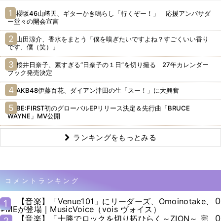
櫻坂46山﨑天、ギターかき鳴らし「行くぞー！」 応援アンバサダ
ー堂々の開会宣言
山田涼介、香水をまとう「僕を嗅ぎたいですよね？すごくいい香り
です、僕（笑）」
桜井日奈子、素すぎる“日奈子の１日”を切り撮る 27年カレンダー
ブック発売決定
AKB48伊藤百花、ダイアン津田の生「スー！」に大興奮
BE:FIRST初のグローバルEPリリース決定＆先行曲「BRUCE
WAYNE」MV公開
ランキングをもっとみる
コメントランキング
0
【音楽】「Venue101」にリーダーズ、Omoinotake、
1
≠MEが登場｜MusicVoice（vois ヴォイス）
0
【音楽】「十勝でロックを切り拓ひらく～ZION～ 完
2