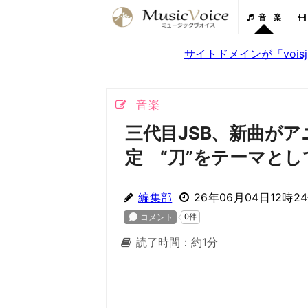
音 楽
サイトドメインが「voi
音楽
三代目JSB、新曲がア
定 “刀”をテーマとし
編集部
26年06月04日12時2
読了時間：約1分