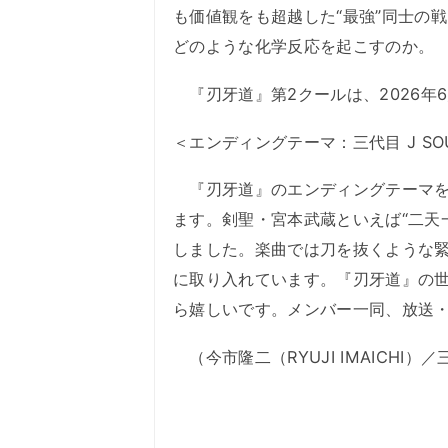
も価値観をも超越した“最強”同士の戦いに
どのような化学反応を起こすのか。
『刃牙道』第2クールは、2026年6
＜エンディングテーマ：三代目 J SOUL
『刃牙道』のエンディングテーマを、三代
ます。剣聖・宮本武蔵といえば“二天
しました。楽曲では刀を抜くような
に取り入れています。『刃牙道』の
ら嬉しいです。メンバー一同、放送
（今市隆二（RYUJI IMAICHI）／三代