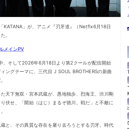
曲「KATANA」が、アニメ『刃牙道』（Netflx6月18日
した。
ルメインPV
中、そして2026年6月18日より第2クールが配信開始
グテーマに、三代目 J SOUL BROTHERSの新曲
定。
た天下無双・宮本武蔵が、愚地独歩、烈海王、渋川剛
斬り伏せ、「開始（はじ）まるぞ徳川。戦だ」と不敵に
る。
蔵と、その異質な存在を屠り去ろうとする刃牙。時代