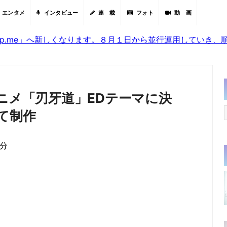
エンタメ
インタビュー
連 載
フォト
動 画
sjp.me」へ新しくなります。８月１日から並行運用していき
ニメ「刃牙道」EDテーマに決
て制作
4分