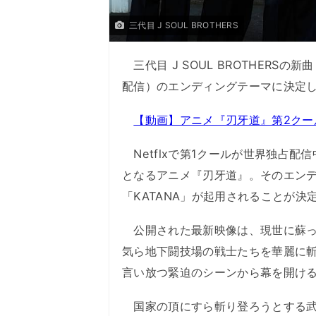
三代目 J SOUL BROTHERS
三代目 J SOUL BROTHERSの新
配信）のエンディングテーマに決定
【動画】アニメ『刃牙道』第2クー
Netflxで第1クールが世界独占配信
となるアニメ『刃牙道』。そのエンディン
「KATANA」が起用されることが決
公開された最新映像は、現世に蘇っ
気ら地下闘技場の戦士たちを華麗に
言い放つ緊迫のシーンから幕を開け
国家の頂にすら斬り登ろうとする武