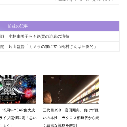
前後の記事
挑戦 小林由美子らも絶賛の迫真の演技
公開 片山監督「カメラの前に立つ松村さんは圧倒的」
、15周年YEAR集大成
三代目JSB・岩田剛典、負けず嫌
ライブ開催決定「思い
いの本性 ラクロス部時代から続
しょう」
く緻密な戦略を解剖