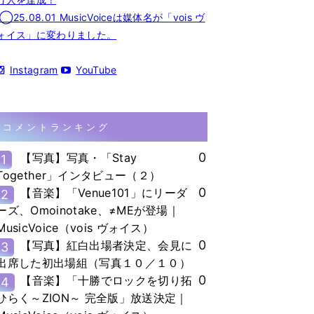
◯25.08.01 MusicVoiceは媒体名が「vois ヴ
ォイス」に変わりました。
Instagram
YouTube
コメントランキング
0
【写真】写真・「Stay
1
Together」インタビュー（２）
0
【音楽】「Venue101」にリーダ
2
ーズ、Omoinotake、≠MEが登場｜
MusicVoice（vois ヴォイス）
0
【写真】紅白出場者決定、会見に
3
出席した初出場組（写真１０／１０）
0
【音楽】「十勝でロックを切り拓
4
ひらく～ZION～ 完全版」放送決定｜