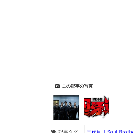
この記事の写真
記事タグ
三代目 J Soul Broth