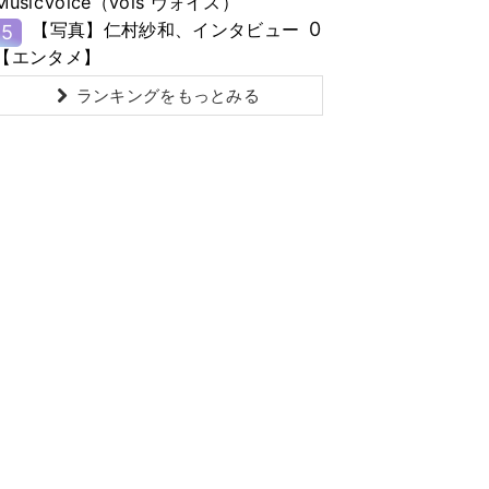
MusicVoice（vois ヴォイス）
0
【写真】仁村紗和、インタビュー
5
【エンタメ】
ランキングをもっとみる