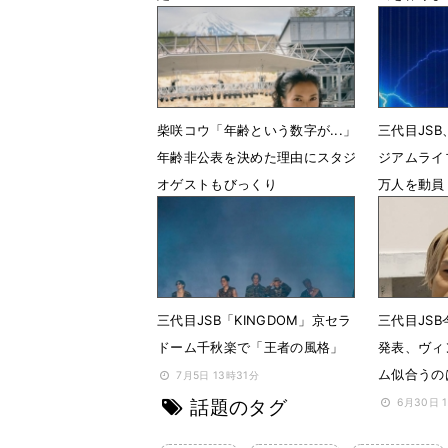
7月27日 12時54分
7月2日 0
柴咲コウ「年齢という数字が...」
三代目JS
年齢非公表を決めた理由にスタジ
ジアムライ
オゲストもびっくり
万人を動員
4月17日 15時00分
4月12日 
三代目JSB「KINGDOM」京セラ
三代目JSB
ドーム千秋楽で「王者の風格」
発表、ヴィ
ム似合うの
7月5日 13時31分
話題のタグ
6月30日 