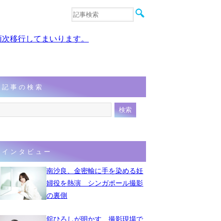
音楽
エンタメ
、順次移行してまいります。
インタビュー
動画
連載
フォト
記事の検索
インタビュー
南沙良、金密輸に手を染める妊
婦役を熱演 シンガポール撮影
の裏側
舘ひろしが明かす、撮影現場で