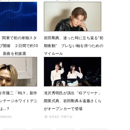
7時30分
4月17日 15時24分
B、関東で初の単独スタ
岩田剛典、迷った時に立ち返る“初
ブ開催 ２日間で約10
期衝動” ブレない軸を持つための
 新曲を初披露
マイルール
20時30分
12月3日 07時00分
今市隆二「RILY」新作
滝沢秀明氏が演出「IGアリーナ」
ンテージホワイトデニ
開業式典、岩田剛典＆遠藤さくら
は…？
がオープンカーで登場
10時06分
6月4日 11時11分