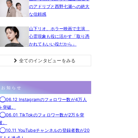
のアドリブと西野七瀬への絶大
な信頼感
山下リオ、ホラー映画で主演
心霊現象も役に活かす「取り憑
かれてもいい役だから」
全てのインタビューをみる
お知らせ
◯06.12 Instagramのフォロワー数が4万人
を突破。
◯06.01 TikTokのフォロワー数が2万を突
破。
◯10.11 YouTubeチャンネルの登録者数が20
万人を達成！