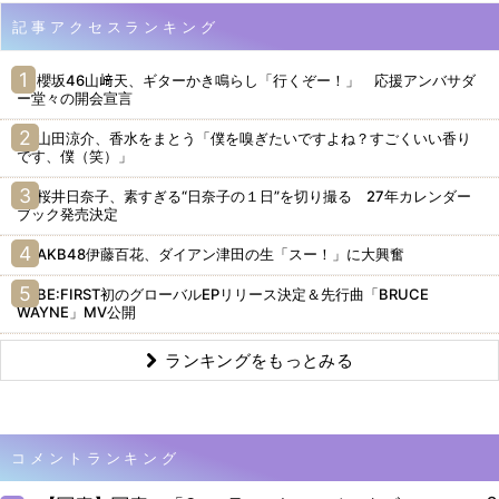
記事アクセスランキング
櫻坂46山﨑天、ギターかき鳴らし「行くぞー！」 応援アンバサダ
ー堂々の開会宣言
山田涼介、香水をまとう「僕を嗅ぎたいですよね？すごくいい香り
です、僕（笑）」
桜井日奈子、素すぎる“日奈子の１日”を切り撮る 27年カレンダー
ブック発売決定
AKB48伊藤百花、ダイアン津田の生「スー！」に大興奮
BE:FIRST初のグローバルEPリリース決定＆先行曲「BRUCE
WAYNE」MV公開
ランキングをもっとみる
コメントランキング