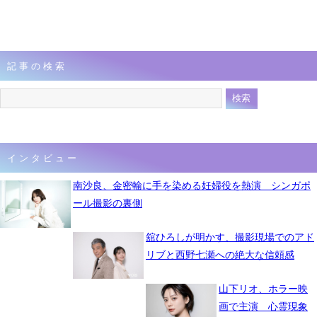
記事の検索
インタビュー
南沙良、金密輸に手を染める妊婦役を熱演 シンガポ
ール撮影の裏側
舘ひろしが明かす、撮影現場でのアド
リブと西野七瀬への絶大な信頼感
山下リオ、ホラー映
画で主演 心霊現象