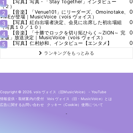
0
【写真】写真・「Stay Together」インタビュー
1
（２）
0
【音楽】「Venue101」にリーダーズ、Omoinotake、
2
≠MEが登場｜MusicVoice（vois ヴォイス）
0
【写真】紅白出場者決定、会見に出席した初出場組
3
（写真１０／１０）
0
【音楽】「十勝でロックを切り拓ひらく～ZION～ 完
4
全版」放送決定｜MusicVoice（vois ヴォイス）
0
【写真】仁村紗和、インタビュー【エンタメ】
5
ランキングをもっとみる
Copyright © 2026. vois ヴォイス（旧MusicVoice）
-
YouTube
情報提供・取材案内の受付
Vois ヴォイス（旧・MusicVoice）とは
広告に関するお問い合わせ
クッキー（cookie）使用について
-