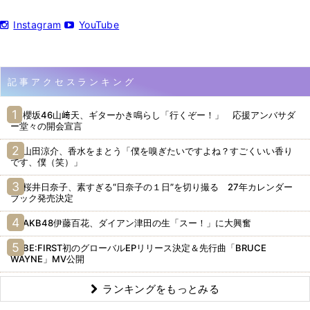
Instagram
YouTube
記事アクセスランキング
櫻坂46山﨑天、ギターかき鳴らし「行くぞー！」 応援アンバサダ
ー堂々の開会宣言
山田涼介、香水をまとう「僕を嗅ぎたいですよね？すごくいい香り
です、僕（笑）」
桜井日奈子、素すぎる“日奈子の１日”を切り撮る 27年カレンダー
ブック発売決定
AKB48伊藤百花、ダイアン津田の生「スー！」に大興奮
BE:FIRST初のグローバルEPリリース決定＆先行曲「BRUCE
WAYNE」MV公開
ランキングをもっとみる