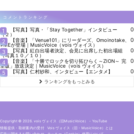
コメントランキング
0
【写真】写真・「Stay Together」インタビュー
1
（２）
0
【音楽】「Venue101」にリーダーズ、Omoinotake、
2
≠MEが登場｜MusicVoice（vois ヴォイス）
0
【写真】紅白出場者決定、会見に出席した初出場組
3
（写真１０／１０）
0
【音楽】「十勝でロックを切り拓ひらく～ZION～ 完
4
全版」放送決定｜MusicVoice（vois ヴォイス）
0
【写真】仁村紗和、インタビュー【エンタメ】
5
ランキングをもっとみる
Copyright © 2026. vois ヴォイス（旧MusicVoice）
-
YouTube
情報提供・取材案内の受付
Vois ヴォイス（旧・MusicVoice）とは
広告に関するお問い合わせ
クッキー（cookie）使用について