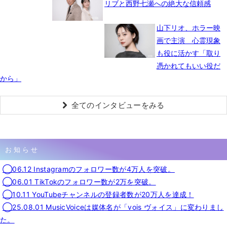
リブと西野七瀬への絶大な信頼感
山下リオ、ホラー映
画で主演 心霊現象
も役に活かす「取り
憑かれてもいい役だ
から」
全てのインタビューをみる
お知らせ
◯06.12 Instagramのフォロワー数が4万人を突破。
◯06.01 TikTokのフォロワー数が2万を突破。
◯10.11 YouTubeチャンネルの登録者数が20万人を達成！
◯25.08.01 MusicVoiceは媒体名が「vois ヴォイス」に変わりまし
た。