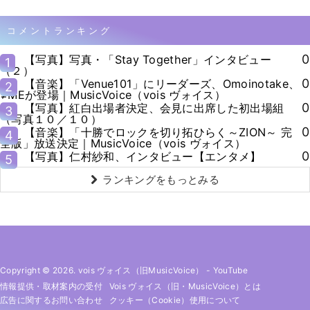
コメントランキング
0
【写真】写真・「Stay Together」インタビュー
1
（２）
0
【音楽】「Venue101」にリーダーズ、Omoinotake、
2
≠MEが登場｜MusicVoice（vois ヴォイス）
0
【写真】紅白出場者決定、会見に出席した初出場組
3
（写真１０／１０）
0
【音楽】「十勝でロックを切り拓ひらく～ZION～ 完
4
全版」放送決定｜MusicVoice（vois ヴォイス）
0
【写真】仁村紗和、インタビュー【エンタメ】
5
ランキングをもっとみる
Copyright © 2026. vois ヴォイス（旧MusicVoice）
-
YouTube
情報提供・取材案内の受付
Vois ヴォイス（旧・MusicVoice）とは
広告に関するお問い合わせ
クッキー（cookie）使用について