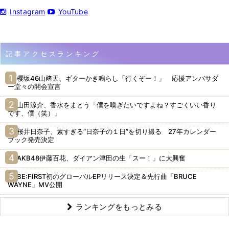
Instagram
YouTube
記事アクセスランキング
櫻坂46山﨑天、ギターかき鳴らし「行くぞー！」 応援アンバサダ
ー堂々の開会宣言
山田涼介、香水をまとう「僕を嗅ぎたいですよね？すごくいい香り
です、僕（笑）」
桜井日奈子、素すぎる“日奈子の１日”を切り撮る 27年カレンダー
ブック発売決定
AKB48伊藤百花、ダイアン津田の生「スー！」に大興奮
BE:FIRST初のグローバルEPリリース決定＆先行曲「BRUCE
WAYNE」MV公開
ランキングをもっとみる