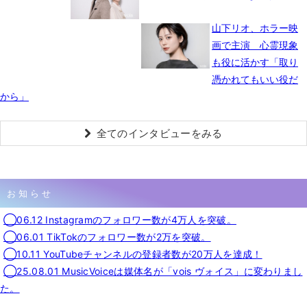
山下リオ、ホラー映
画で主演 心霊現象
も役に活かす「取り
憑かれてもいい役だ
から」
全てのインタビューをみる
お知らせ
◯06.12 Instagramのフォロワー数が4万人を突破。
◯06.01 TikTokのフォロワー数が2万を突破。
◯10.11 YouTubeチャンネルの登録者数が20万人を達成！
◯25.08.01 MusicVoiceは媒体名が「vois ヴォイス」に変わりまし
た。