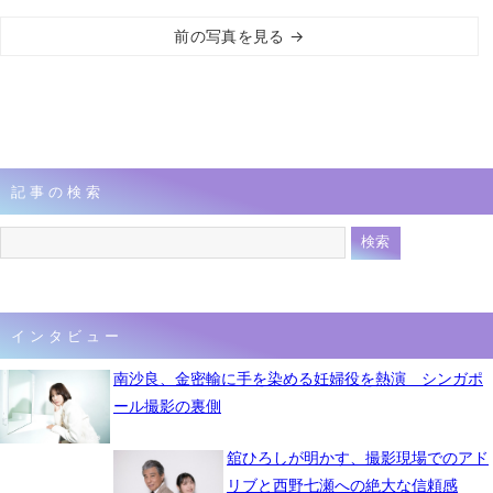
前の写真を見る →
記事の検索
インタビュー
南沙良、金密輸に手を染める妊婦役を熱演 シンガポ
ール撮影の裏側
舘ひろしが明かす、撮影現場でのアド
リブと西野七瀬への絶大な信頼感