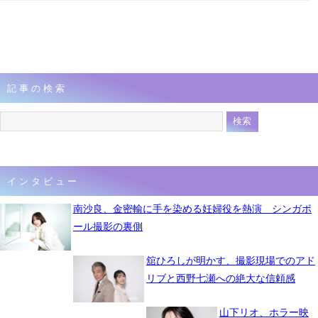
記事の検索
インタビュー
南沙良、金密輸に手を染める妊婦役を熱演 シンガポ
ール撮影の裏側
舘ひろしが明かす、撮影現場でのアド
リブと西野七瀬への絶大な信頼感
山下リオ、ホラー映