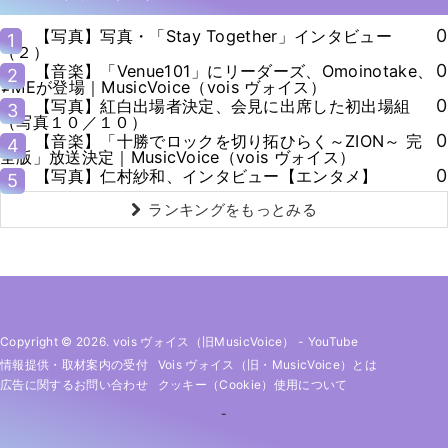
0
【写真】写真・「Stay Together」インタビュー
1
（２）
0
【音楽】「Venue101」にリーダーズ、Omoinotake、
2
≠MEが登場｜MusicVoice（vois ヴォイス）
0
【写真】紅白出場者決定、会見に出席した初出場組
3
（写真１０／１０）
0
【音楽】「十勝でロックを切り拓ひらく～ZION～ 完
4
全版」放送決定｜MusicVoice（vois ヴォイス）
0
【写真】仁村紗和、インタビュー【エンタメ】
5
ランキングをもっとみる
Copyright © 2026. vois ヴォイス（旧MusicVoice）
-
YouTube
情報提供・取材案内の受付
Vois ヴォイス（旧・MusicVoice）とは
広告に関するお問い合わせ
クッキー（cookie）使用について
-