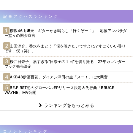
記事アクセスランキング
櫻坂46山﨑天、ギターかき鳴らし「行くぞー！」 応援アンバサダ
ー堂々の開会宣言
山田涼介、香水をまとう「僕を嗅ぎたいですよね？すごくいい香り
です、僕（笑）」
桜井日奈子、素すぎる“日奈子の１日”を切り撮る 27年カレンダー
ブック発売決定
AKB48伊藤百花、ダイアン津田の生「スー！」に大興奮
BE:FIRST初のグローバルEPリリース決定＆先行曲「BRUCE
WAYNE」MV公開
ランキングをもっとみる
コメントランキング