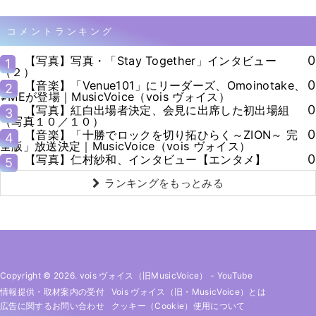
コメントランキング
0
【写真】写真・「Stay Together」インタビュー
1
（２）
0
【音楽】「Venue101」にリーダーズ、Omoinotake、
2
≠MEが登場｜MusicVoice（vois ヴォイス）
0
【写真】紅白出場者決定、会見に出席した初出場組
3
（写真１０／１０）
0
【音楽】「十勝でロックを切り拓ひらく～ZION～ 完
4
全版」放送決定｜MusicVoice（vois ヴォイス）
0
【写真】仁村紗和、インタビュー【エンタメ】
5
ランキングをもっとみる
Copyright © 2026. vois ヴォイス（旧MusicVoice）
-
YouTube
情報提供・取材案内の受付
Vois ヴォイス（旧・MusicVoice）とは
広告に関するお問い合わせ
クッキー（cookie）使用について