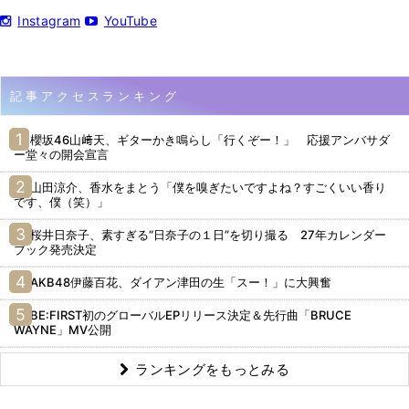
Instagram
YouTube
記事アクセスランキング
櫻坂46山﨑天、ギターかき鳴らし「行くぞー！」 応援アンバサダ
ー堂々の開会宣言
山田涼介、香水をまとう「僕を嗅ぎたいですよね？すごくいい香り
です、僕（笑）」
桜井日奈子、素すぎる“日奈子の１日”を切り撮る 27年カレンダー
ブック発売決定
AKB48伊藤百花、ダイアン津田の生「スー！」に大興奮
BE:FIRST初のグローバルEPリリース決定＆先行曲「BRUCE
WAYNE」MV公開
ランキングをもっとみる