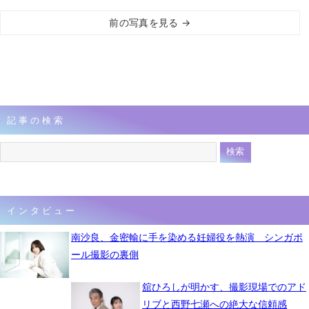
前の写真を見る →
記事の検索
インタビュー
南沙良、金密輸に手を染める妊婦役を熱演 シンガポ
ール撮影の裏側
舘ひろしが明かす、撮影現場でのアド
リブと西野七瀬への絶大な信頼感