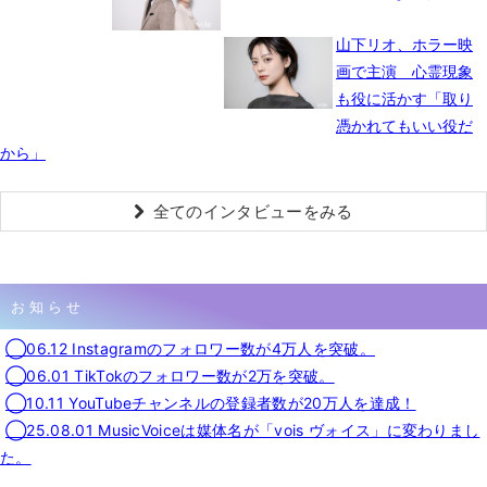
山下リオ、ホラー映
画で主演 心霊現象
も役に活かす「取り
憑かれてもいい役だ
から」
全てのインタビューをみる
お知らせ
◯06.12 Instagramのフォロワー数が4万人を突破。
◯06.01 TikTokのフォロワー数が2万を突破。
◯10.11 YouTubeチャンネルの登録者数が20万人を達成！
◯25.08.01 MusicVoiceは媒体名が「vois ヴォイス」に変わりまし
た。