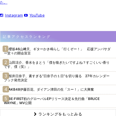
た。
Instagram
YouTube
記事アクセスランキング
櫻坂46山﨑天、ギターかき鳴らし「行くぞー！」 応援アンバサダ
ー堂々の開会宣言
山田涼介、香水をまとう「僕を嗅ぎたいですよね？すごくいい香り
です、僕（笑）」
桜井日奈子、素すぎる“日奈子の１日”を切り撮る 27年カレンダー
ブック発売決定
AKB48伊藤百花、ダイアン津田の生「スー！」に大興奮
BE:FIRST初のグローバルEPリリース決定＆先行曲「BRUCE
WAYNE」MV公開
ランキングをもっとみる