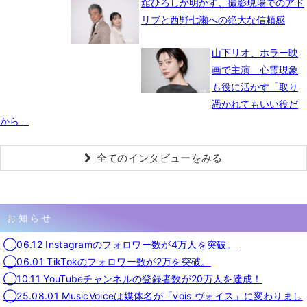
舘ひろしが明かす、撮影現場でのアド
リブと西野七瀬への絶大な信頼感
山下リオ、ホラー映
画で主演 心霊現象
も役に活かす「取り
憑かれてもいい役だ
から」
全てのインタビューをみる
お知らせ
◯06.12 Instagramのフォロワー数が4万人を突破。
◯06.01 TikTokのフォロワー数が2万を突破。
◯10.11 YouTubeチャンネルの登録者数が20万人を達成！
◯25.08.01 MusicVoiceは媒体名が「vois ヴォイス」に変わりまし