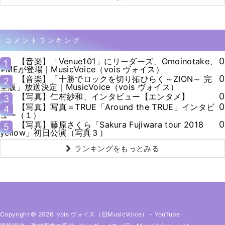
コメントランキング
0
【音楽】「Venue101」にリーダーズ、Omoinotake、
1
≠MEが登場｜MusicVoice（vois ヴォイス）
0
【音楽】「十勝でロックを切り拓ひらく～ZION～ 完
2
全版」放送決定｜MusicVoice（vois ヴォイス）
0
【写真】仁村紗和、インタビュー【エンタメ】
3
0
【写真】写真＝TRUE「Around the TRUE」インタビ
4
ュー（１）
0
【写真】藤原さくら「Sakura Fujiwara tour 2018
5
yellow」初日公演（写真３）
ランキングをもっとみる
Copyright © 2026. vois ヴォイス（旧MusicVoice）
-
YouTube