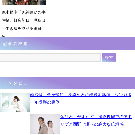
鈴木拡樹『死神遣いの事
件帖』舞台初日、見所は
「生き様を見せる歌舞
伎」
記事の検索
6月10日 00時22分
インタビュー
南沙良、金密輸に手を染める妊婦役を熱演 シンガポ
ール撮影の裏側
舘ひろしが明かす、撮影現場でのアド
リブと西野七瀬への絶大な信頼感