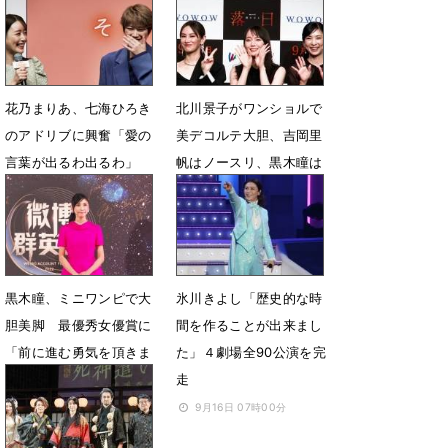
7月17日 20時35分
花乃まりあ、七海ひろき
北川景子がワンショルで
のアドリブに興奮「愛の
美デコルテ大胆、吉岡里
言葉が出るわ出るわ」
帆はノースリ、黒木瞳は
レース重ね
10月1日 11時52分
8月29日 08時08分
黒木瞳、ミニワンピで大
氷川きよし「歴史的な時
胆美脚 最優秀女優賞に
間を作ることが出来まし
「前に進む勇気を頂きま
た」４劇場全90公演を完
した」
走
12月22日 01時54分
9月16日 07時00分