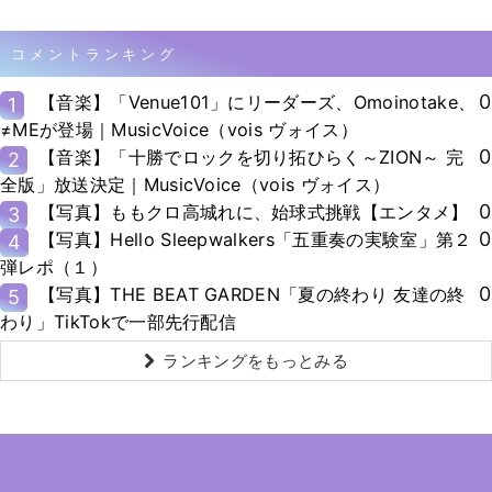
コメントランキング
0
【音楽】「Venue101」にリーダーズ、Omoinotake、
1
≠MEが登場｜MusicVoice（vois ヴォイス）
0
【音楽】「十勝でロックを切り拓ひらく～ZION～ 完
2
全版」放送決定｜MusicVoice（vois ヴォイス）
0
【写真】ももクロ高城れに、始球式挑戦【エンタメ】
3
0
【写真】Hello Sleepwalkers「五重奏の実験室」第２
4
弾レポ（１）
0
【写真】THE BEAT GARDEN「夏の終わり 友達の終
5
わり」TikTokで一部先行配信
ランキングをもっとみる