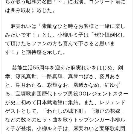
ちが歌う昭和の名曲！～」に出演。コンサート前に
は囲み取材に応じた。
麻実れいは「素敵なひと時をお客様と一緒に楽し
みたいです！」とし、小柳ルミ子は「ぜひ恒例化し
て頂けたらファンの方も喜んで下さると思いま
す！」と期待感を示した。
芸能生活55周年を迎えた麻実れいをはじめ、剣
幸、涼風真世、一路真輝、真琴つばさ、姿月あさ
と、湖月わたる、彩輝なお、凰稀かなめ、紅ゆず
る。宝塚歌劇団歴代トップ男役OGレジェントスター
が史上初めて日本武道館に集結。また、レジェンド
ゲストとして、「わたしの城下町」「瀬戸の花嫁」
などの数々のヒット曲を歌うトップシンガー小柳ル
ミ子が登場。小柳ルミ子は、麻実れいと宝塚歌劇団