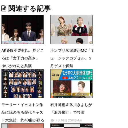
関連する記事
AKB48小栗有以、見どこ
キンプリ永瀬廉がMC「ミ
ろは「女子力の高さ」
ュージックカプセル」２
ゆいかれんと共演
月ゲスト解禁
7月13日 14時17分
1月29日 18時19分
モーリー・イェストン作
石井竜也＆氷川きよしが
品に縁のある歴代キャス
「浪漫飛行」で共演
ト大集結 約40曲が蘇る
4月16日 23時34分