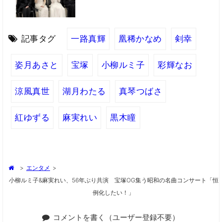
記事タグ
一路真輝
凰稀かなめ
剣幸
姿月あさと
宝塚
小柳ルミ子
彩輝なお
涼風真世
湖月わたる
真琴つばさ
紅ゆずる
麻実れい
黒木瞳
>
エンタメ
>
小柳ルミ子&麻実れい、56年ぶり共演 宝塚OG集う昭和の名曲コンサート「恒
例化したい！」
コメントを書く（ユーザー登録不要）