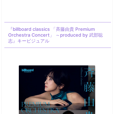
『billboard classics 「斉藤由貴 Premium
Orchestra Concert」 ～produced by 武部聡
志』キービジュアル