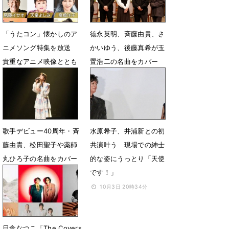
「うたコン」懐かしのア
徳永英明、斉藤由貴、さ
ニメソング特集を放送
かいゆう、後藤真希が玉
貴重なアニメ映像ととも
置浩二の名曲をカバー
に届ける
2月7日 13時41分
5月14日 12時00分
歌手デビュー40周年・斉
水原希子、井浦新との初
藤由貴、松田聖子や薬師
共演叶う 現場での紳士
丸ひろ子の名曲をカバー
的な姿にうっとり「天使
です！」
1月24日 12時00分
10月3日 20時34分
日食なつこ「The Covers