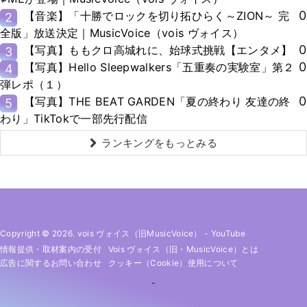
0
【音楽】「十勝でロックを切り拓ひらく～ZION～ 完
2
全版」放送決定｜MusicVoice（vois ヴォイス）
0
【写真】ももクロ高城れに、始球式挑戦【エンタメ】
3
0
【写真】Hello Sleepwalkers「五重奏の実験室」第２
4
弾レポ（１）
0
【写真】THE BEAT GARDEN「夏の終わり 友達の終
5
わり」TikTokで一部先行配信
ランキングをもっとみる
Copyright © 2026. vois ヴォイス（旧MusicVoice）
-
YouTube
情報提供・取材案内の受付
Vois ヴォイス（旧・MusicVoice）とは
広告に関するお問い合わせ
クッキー（cookie）使用について
-