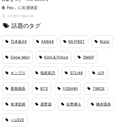
春 Fes」に出演決定
2月18日 18時46分
話題のタグ
乃木坂46
AKB48
BE:FIRST
NiziU
Snow Man
King & Prince
SMAP
キンプリ
指原莉乃
STU48
JO1
香取慎吾
BTS
YOSHIKI
TWICE
米津玄師
星野源
佐野勇斗
橋本環奈
＝LOVE