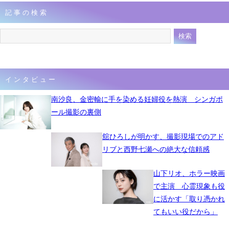
記事の検索
インタビュー
南沙良、金密輸に手を染める妊婦役を熱演 シンガポ
ール撮影の裏側
舘ひろしが明かす、撮影現場でのアド
リブと西野七瀬への絶大な信頼感
山下リオ、ホラー映画
で主演 心霊現象も役
に活かす「取り憑かれ
てもいい役だから」