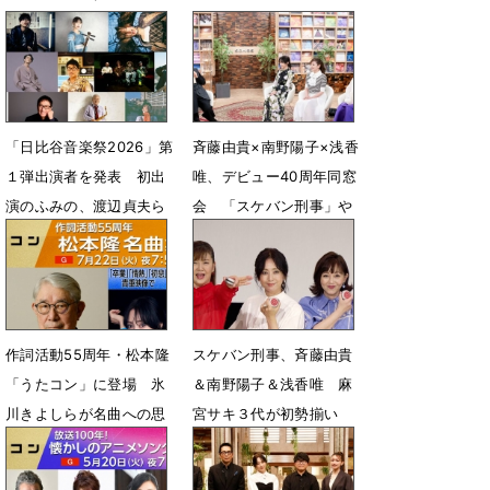
「日比谷音楽祭2026」第
斉藤由貴×南野陽子×浅香
１弾出演者を発表 初出
唯、デビュー40周年同窓
演のふみの、渡辺貞夫ら
会 「スケバン刑事」や
16組
アイドル時代の秘蔵エピ
に大泉洋も大興奮
2月12日 18時00分
9月25日 19時29分
作詞活動55周年・松本隆
スケバン刑事、斉藤由貴
「うたコン」に登場 氷
＆南野陽子＆浅香唯 麻
川きよしらが名曲への思
宮サキ３代が初勢揃い
いを語る
実は同期「嬉しい」
7月15日 11時40分
6月7日 17時41分