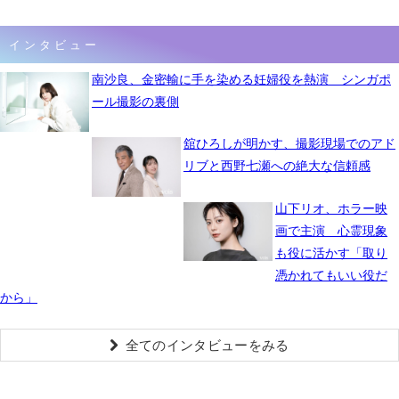
インタビュー
南沙良、金密輸に手を染める妊婦役を熱演 シンガポ
ール撮影の裏側
舘ひろしが明かす、撮影現場でのアド
リブと西野七瀬への絶大な信頼感
山下リオ、ホラー映
画で主演 心霊現象
も役に活かす「取り
憑かれてもいい役だ
から」
全てのインタビューをみる