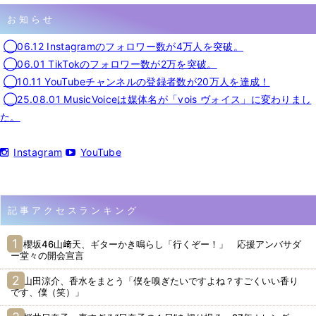
お知らせ
◯06.12 Instagramのフォロワー数が4万人を突破。
◯06.01 TikTokのフォロワー数が2万を突破。
◯10.11 YouTubeチャンネルの登録者数が20万人を達成！
◯25.08.01 MusicVoiceは媒体名が「vois ヴォイス」に変わりまし
た。
Instagram
YouTube
記事アクセスランキング
櫻坂46山﨑天、ギターかき鳴らし「行くぞー！」 応援アンバサダ
ー堂々の開会宣言
山田涼介、香水をまとう「僕を嗅ぎたいですよね？すごくいい香り
です、僕（笑）」