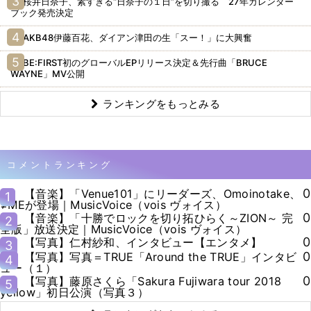
桜井日奈子、素すぎる“日奈子の１日”を切り撮る 27年カレンダー
ブック発売決定
AKB48伊藤百花、ダイアン津田の生「スー！」に大興奮
BE:FIRST初のグローバルEPリリース決定＆先行曲「BRUCE
WAYNE」MV公開
ランキングをもっとみる
コメントランキング
0
【音楽】「Venue101」にリーダーズ、Omoinotake、
1
≠MEが登場｜MusicVoice（vois ヴォイス）
0
【音楽】「十勝でロックを切り拓ひらく～ZION～ 完
2
全版」放送決定｜MusicVoice（vois ヴォイス）
0
【写真】仁村紗和、インタビュー【エンタメ】
3
0
【写真】写真＝TRUE「Around the TRUE」インタビ
4
ュー（１）
0
【写真】藤原さくら「Sakura Fujiwara tour 2018
5
yellow」初日公演（写真３）