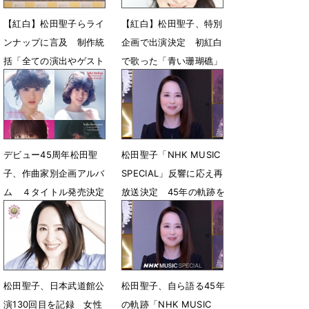
【紅白】松田聖子らライ
【紅白】松田聖子、特別
ンナップに言及 制作統
企画で出演決定 初紅白
括「全ての演出やゲスト
で歌った「青い珊瑚礁」
出揃う」追加出演はなし
披露
12月30日 18時36分
12月28日 22時47分
デビュー45周年松田聖
松田聖子「NHK MUSIC
子、作曲家別企画アルバ
SPECIAL」反響に応え再
ム ４タイトル発売決定
放送決定 45年の軌跡を
たどる
8月22日 08時00分
8月1日 17時17分
松田聖子、日本武道館公
松田聖子、自ら語る45年
演130回目を記録 女性
の軌跡「NHK MUSIC