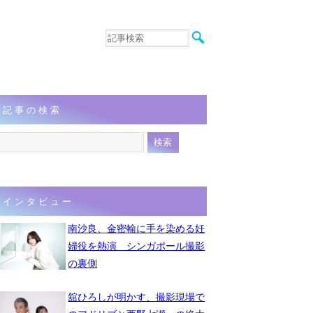
音楽
エンタメ
インタビュー
動画
記事の検索
連載
フォト
インタビュー
南沙良、金密輸に手を染める妊
婦役を熱演 シンガポール撮影
の裏側
舘ひろしが明かす、撮影現場で