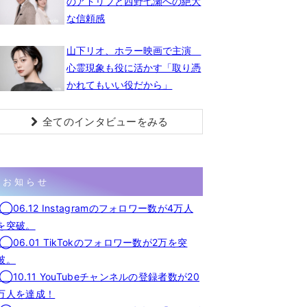
のアドリブと西野七瀬への絶大
な信頼感
山下リオ、ホラー映画で主演
心霊現象も役に活かす「取り憑
かれてもいい役だから」
全てのインタビューをみる
お知らせ
◯06.12 Instagramのフォロワー数が4万人
を突破。
◯06.01 TikTokのフォロワー数が2万を突
破。
◯10.11 YouTubeチャンネルの登録者数が20
万人を達成！