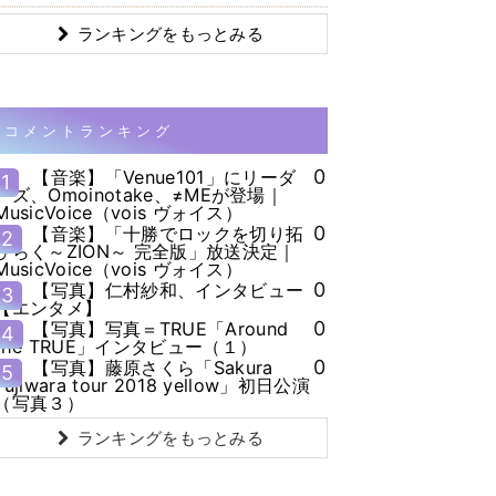
ランキングをもっとみる
コメントランキング
0
【音楽】「Venue101」にリーダ
1
ーズ、Omoinotake、≠MEが登場｜
MusicVoice（vois ヴォイス）
0
【音楽】「十勝でロックを切り拓
2
ひらく～ZION～ 完全版」放送決定｜
MusicVoice（vois ヴォイス）
0
【写真】仁村紗和、インタビュー
3
【エンタメ】
0
【写真】写真＝TRUE「Around
4
the TRUE」インタビュー（１）
0
【写真】藤原さくら「Sakura
5
Fujiwara tour 2018 yellow」初日公演
（写真３）
ランキングをもっとみる