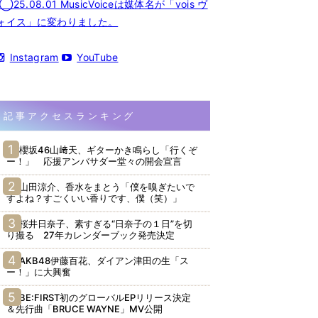
◯25.08.01 MusicVoiceは媒体名が「vois ヴ
ォイス」に変わりました。
Instagram
YouTube
記事アクセスランキング
櫻坂46山﨑天、ギターかき鳴らし「行くぞ
ー！」 応援アンバサダー堂々の開会宣言
山田涼介、香水をまとう「僕を嗅ぎたいで
すよね？すごくいい香りです、僕（笑）」
桜井日奈子、素すぎる“日奈子の１日”を切
り撮る 27年カレンダーブック発売決定
AKB48伊藤百花、ダイアン津田の生「ス
ー！」に大興奮
BE:FIRST初のグローバルEPリリース決定
＆先行曲「BRUCE WAYNE」MV公開