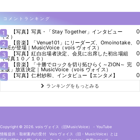
コメントランキング
0
【写真】写真・「Stay Together」インタビュー
1
（２）
0
【音楽】「Venue101」にリーダーズ、Omoinotake、
2
≠MEが登場｜MusicVoice（vois ヴォイス）
0
【写真】紅白出場者決定、会見に出席した初出場組
3
（写真１０／１０）
0
【音楽】「十勝でロックを切り拓ひらく～ZION～ 完
4
全版」放送決定｜MusicVoice（vois ヴォイス）
0
【写真】仁村紗和、インタビュー【エンタメ】
5
ランキングをもっとみる
Copyright © 2026. vois ヴォイス（旧MusicVoice）
-
YouTube
情報提供・取材案内の受付
Vois ヴォイス（旧・MusicVoice）とは