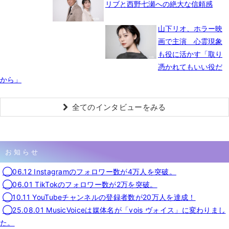
リブと西野七瀬への絶大な信頼感
山下リオ、ホラー映
画で主演 心霊現象
も役に活かす「取り
憑かれてもいい役だ
から」
全てのインタビューをみる
お知らせ
◯06.12 Instagramのフォロワー数が4万人を突破。
◯06.01 TikTokのフォロワー数が2万を突破。
◯10.11 YouTubeチャンネルの登録者数が20万人を達成！
◯25.08.01 MusicVoiceは媒体名が「vois ヴォイス」に変わりまし
た。