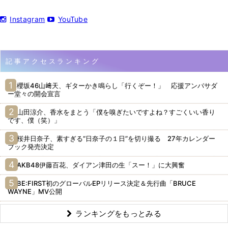
Instagram
YouTube
記事アクセスランキング
櫻坂46山﨑天、ギターかき鳴らし「行くぞー！」 応援アンバサダ
ー堂々の開会宣言
山田涼介、香水をまとう「僕を嗅ぎたいですよね？すごくいい香り
です、僕（笑）」
桜井日奈子、素すぎる“日奈子の１日”を切り撮る 27年カレンダー
ブック発売決定
AKB48伊藤百花、ダイアン津田の生「スー！」に大興奮
BE:FIRST初のグローバルEPリリース決定＆先行曲「BRUCE
WAYNE」MV公開
ランキングをもっとみる