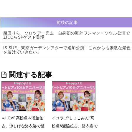
前後の記事
幾田りら、ソロツアー完走 自身初の海外ワンマン・ソウル公演で
ZICOらSPゲスト登場
IS:SUE、東京ガーデンシアターで追加公演「これからも素敵な景色
を届けていきたい」
関連する記事
＝LOVE髙松瞳＆瀧脇笙
イコラブ“しょこみん”髙
古、涼しげな浴衣姿で登
松瞳&瀧脇笙古、浴衣姿で