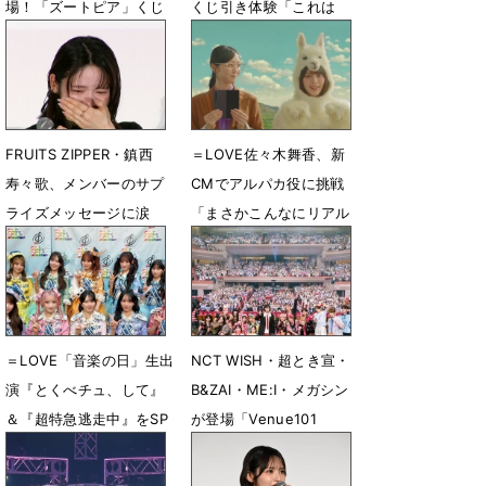
場！「ズートピア」くじ
くじ引き体験「これは
発表会で仲良しトーク
沼！」
7月30日 07時00分
7月29日 21時23分
FRUITS ZIPPER・鎮西
＝LOVE佐々木舞香、新
寿々歌、メンバーのサプ
CMでアルパカ役に挑戦
ライズメッセージに涙
「まさかこんなにリアル
な...」
7月24日 22時38分
7月23日 07時00分
＝LOVE「音楽の日」生出
NCT WISH・超とき宣・
演『とくべチュ、して』
B&ZAI・ME:I・メガシン
＆『超特急逃走中』をSP
が登場「Venue101
メドレーで生歌唱
EXTRA」DAY2見どころ
紹介
7月18日 19時18分