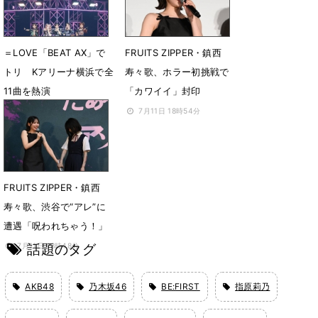
7月16日 10時30分
＝LOVE「BEAT AX」で
FRUITS ZIPPER・鎮西
トリ Kアリーナ横浜で全
寿々歌、ホラー初挑戦で
11曲を熱演
「カワイイ」封印
7月14日 16時00分
7月11日 18時54分
FRUITS ZIPPER・鎮西
寿々歌、渋谷で“アレ”に
遭遇「呪われちゃう！」
話題のタグ
7月11日 18時48分
AKB48
乃木坂46
BE:FIRST
指原莉乃