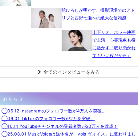
舘ひろしが明かす、撮影現場でのアド
リブと西野七瀬への絶大な信頼感
山下リオ、ホラー映画
で主演 心霊現象も役
に活かす「取り憑かれ
てもいい役だから」
全てのインタビューをみる
お知らせ
◯06.12 Instagramのフォロワー数が4万人を突破。
◯06.01 TikTokのフォロワー数が2万を突破。
◯10.11 YouTubeチャンネルの登録者数が20万人を達成！
◯25.08.01 MusicVoiceは媒体名が「vois ヴォイス」に変わりまし