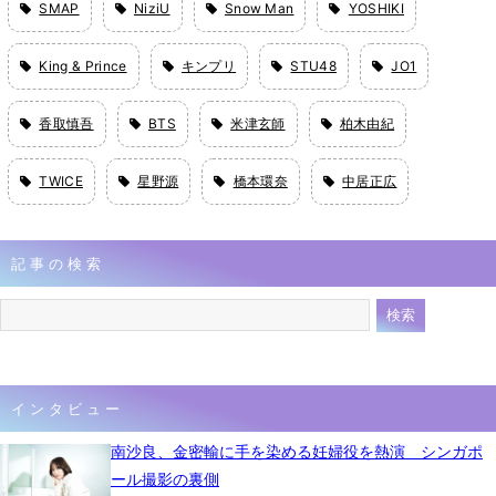
SMAP
NiziU
Snow Man
YOSHIKI
King & Prince
キンプリ
STU48
JO1
香取慎吾
BTS
米津玄師
柏木由紀
TWICE
星野源
橋本環奈
中居正広
記事の検索
インタビュー
南沙良、金密輸に手を染める妊婦役を熱演 シンガポ
ール撮影の裏側