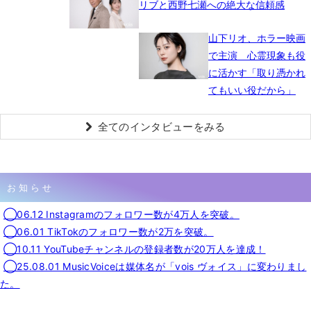
リブと西野七瀬への絶大な信頼感
山下リオ、ホラー映画
で主演 心霊現象も役
に活かす「取り憑かれ
てもいい役だから」
全てのインタビューをみる
お知らせ
◯06.12 Instagramのフォロワー数が4万人を突破。
◯06.01 TikTokのフォロワー数が2万を突破。
◯10.11 YouTubeチャンネルの登録者数が20万人を達成！
◯25.08.01 MusicVoiceは媒体名が「vois ヴォイス」に変わりまし
た。