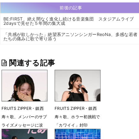
前後の記事
BE:FIRST、絶え間なく進化し続ける音楽集団 スタジアムライブ
2daysで見せた５年間の集大成
「共感が欲しかった」絶望系アニソンシンガーReoNa、多感な若者
たちの痛みに歌で寄り添う
関連する記事
FRUITS ZIPPER・鎮西
FRUITS ZIPPER・鎮西
寿々歌、メンバーのサプ
寿々歌、ホラー初挑戦で
ライズメッセージに涙
「カワイイ」封印
7月24日 22時38分
7月11日 18時54分