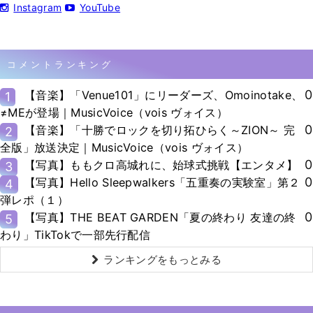
Instagram
YouTube
コメントランキング
0
【音楽】「Venue101」にリーダーズ、Omoinotake、
1
≠MEが登場｜MusicVoice（vois ヴォイス）
0
【音楽】「十勝でロックを切り拓ひらく～ZION～ 完
2
全版」放送決定｜MusicVoice（vois ヴォイス）
0
【写真】ももクロ高城れに、始球式挑戦【エンタメ】
3
0
【写真】Hello Sleepwalkers「五重奏の実験室」第２
4
弾レポ（１）
0
【写真】THE BEAT GARDEN「夏の終わり 友達の終
5
わり」TikTokで一部先行配信
ランキングをもっとみる