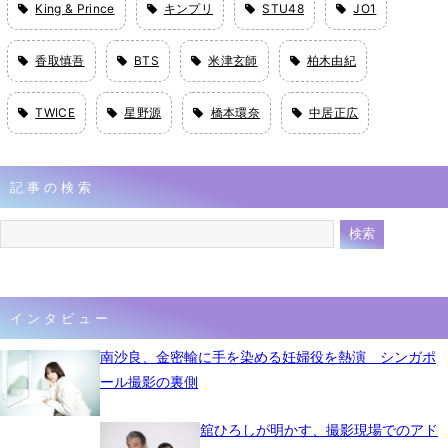
King & Prince
キンプリ
STU48
JO1
香取慎吾
BTS
米津玄師
柏木由紀
TWICE
星野源
橋本環奈
中居正広
記事の検索
インタビュー
南沙良、金密輸に手を染める妊婦役を熱演 シンガポ
ール撮影の裏側
舘ひろしが明かす、撮影現場でのアド