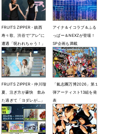
FRUITS ZIPPER・鎮西
アイナ＆イコラブ＆ふる
寿々歌、渋谷で“アレ”に
っぱー＆NEXZが登場！
遭遇「呪われちゃう！」
SP企画も満載
「Venue101 EXTRA」
7月11日 18時48分
Day1見どころを紹介
7月2日 18時08分
FRUITS ZIPPER・仲川瑠
「氣志團万博2026」第１
夏、注ぎ方が豪快 飲み
弾アーティスト13組を発
た過ぎて「ヨダレが…」
表
7月2日 07時47分
7月1日 18時43分