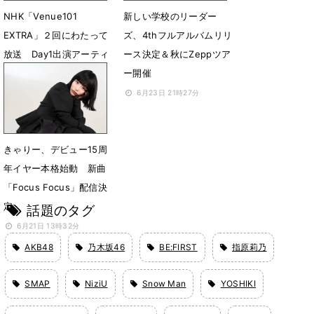
NHK「Venue101
新しい学校のリーダー
EXTRA」２回にわたって
ズ、4thフルアルバムリリ
放送 Day1出演アーティ
ース決定＆秋にZeppツア
スト＆曲目発表
ー開催
6月29日 18時52分
6月23日 21時27分
きゃりー、デビュー15周
年イヤー本格始動 新曲
「Focus Focus」配信決
定
話題のタグ
6月21日 13時32分
AKB48
乃木坂46
BE:FIRST
指原莉乃
SMAP
NiziU
Snow Man
YOSHIKI