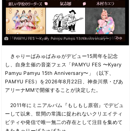
「PAMYU FES 〜Kyary Pamyu Pamyu 15th Anniversary〜」
きゃりーぱみゅぱみゅがデビュー15周年を記念
し、自身主催の音楽フェス「PAMYU FES 〜Kyary
Pamyu Pamyu 15th Anniversary〜」（以下、
PAMYU FES）を2026年8月22日、神奈川県・ぴあ
アリーナMMで開催することが決定した。
2011年にミニアルバム『もしもし原宿』でデビュ
ーして以来、世間の常識に捉われないクリエイティ
ビティや発信で唯一無二の存在として注目を集めて
きたきゃりーぱみゅぱみゅ。