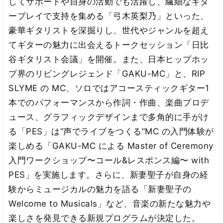
してサポートや自身の活動でも活躍し、繊細なギタ
ープレイで支持を集める「弓木英梨乃」といった、
豪華ギタリストを深掘りし、世代やジャンルを超え
てギターの魅力に出会えるトークセッション「日比
谷ギタリスト会議」を開催。また、日本ヒップホッ
プ界のリビングレジェンド「GAKU-MC」と、RIP
SLYME の MC、ソロではアコースティックギター1
本でのパフォーマンスから作詞・作曲、楽曲プロデ
ュース、グラフィックデザインまで多角的に手がけ
る「PES」は“声でライブをつくる”MC の入門体験が
楽しめる「GAKU-MC による Master of Ceremony
入門ワークショップ〜コール&レスポンス編〜 with
PES」を実施します。さらに、新妻聖子が自身の経
験からミュージカルの魅力を語る「新妻聖子の
Welcome to Musicals」など、音楽の新たな魅力や
楽しさを発見できる新規プログラムが決定した。