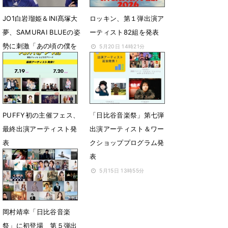
JO1白岩瑠姫＆INI髙塚大
ロッキン、第１弾出演ア
夢、SAMURAI BLUEの姿
ーティスト82組を発表
勢に刺激「あの頃の僕を
5月20日 14時21分
叱りたい」
6月1日 22時19分
PUFFY初の主催フェス、
「日比谷音楽祭」第七弾
最終出演アーティスト発
出演アーティスト＆ワー
表
クショッププログラム発
表
5月15日 23時13分
5月15日 13時55分
岡村靖幸「日比谷音楽
祭」に初登場 第５弾出