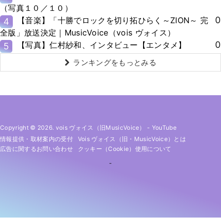
（写真１０／１０）
0
【音楽】「十勝でロックを切り拓ひらく～ZION～ 完
4
全版」放送決定｜MusicVoice（vois ヴォイス）
0
【写真】仁村紗和、インタビュー【エンタメ】
5
ランキングをもっとみる
Copyright © 2026. vois ヴォイス（旧MusicVoice）
-
YouTube
情報提供・取材案内の受付
Vois ヴォイス（旧・MusicVoice）とは
広告に関するお問い合わせ
クッキー（cookie）使用について
-