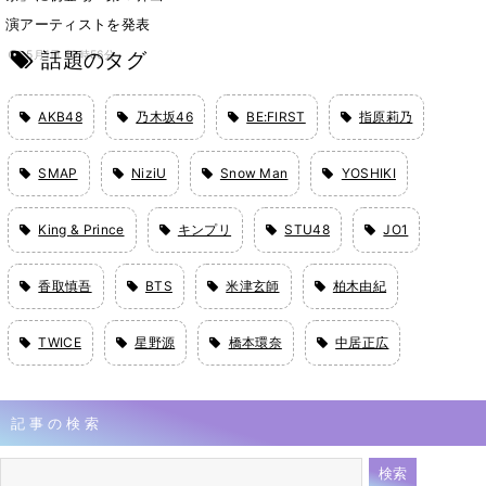
演アーティストを発表
話題のタグ
5月1日 13時56分
AKB48
乃木坂46
BE:FIRST
指原莉乃
SMAP
NiziU
Snow Man
YOSHIKI
King & Prince
キンプリ
STU48
JO1
香取慎吾
BTS
米津玄師
柏木由紀
TWICE
星野源
橋本環奈
中居正広
記事の検索