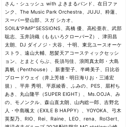
さん・シュッシュ with よきまるバンド、在日ファ
ンク、The Music Park Orchestra、JUJU、粋蓮、
スーパー登山部、スガ シカオ、
SOIL&"PIMP"SESSIONS、高橋 優、高松亜衣、武部
聡志、玉井詩織（ももいろクローバーZ）、津田昌
太朗、DJ ダイノジ・大谷、十明、東北ユースオーケ
ストラ、遠山大輔、怒髪天アコースティックセッシ
ョン、とまとくらぶ、長須与佳、浪岡真太郎・大島
真帆（Penthouse）、新妻聖子、半﨑美子、日比谷
ブロードウェイ（井上芳雄・明日海りお・三浦宏
規）、平井 秀明、平原綾香、ふみの、PES、眉村ち
あき、丸山隆平（SUPER EIGHT）、Ms.OOJA、み
の、モノンクル、森山直太朗、山内総一郎、吉野北
人・中島颯太（EXILE B HAPPY）、YOYOKA、弓木
英梨乃、RIO、Rei、Raine、LEO、rena、Rol3ert、
渡辺貞夫グループ 2026配信限定 MC station:山崎