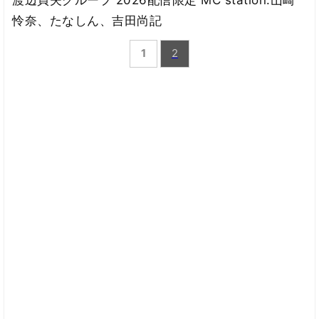
怜奈、たなしん、吉田尚記
1
2