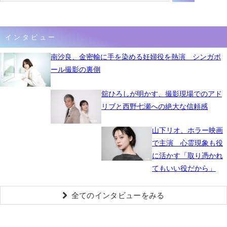
インタビュー
南沙良、金密輸に手を染める妊婦役を熱演 シンガポ
ール撮影の裏側
舘ひろしが明かす、撮影現場でのアド
リブと西野七瀬への絶大な信頼感
山下リオ、ホラー映画
で主演 心霊現象も役
に活かす「取り憑かれ
てもいい役だから」
全てのインタビューをみる