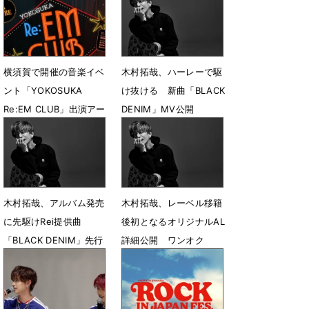
横須賀で開催の音楽イベ
木村拓哉、ハーレーで駆
ント「YOKOSUKA
け抜ける 新曲「BLACK
Re:EM CLUB」出演アー
DENIM」MV公開
ティスト発表
7月23日 12時00分
7月28日 17時05分
木村拓哉、アルバム発売
木村拓哉、レーベル移籍
に先駆けRei提供曲
後初となるオリジナルAL
「BLACK DENIM」先行
詳細公開 ワンオク
配信が決定
Taka、奥田民生らが楽曲
提供
7月20日 22時57分
6月19日 23時05分