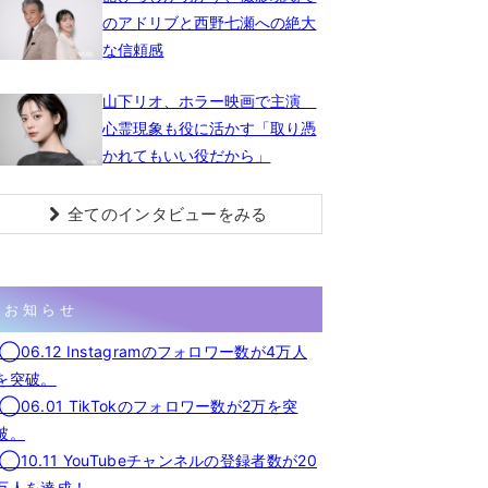
のアドリブと西野七瀬への絶大
な信頼感
山下リオ、ホラー映画で主演
心霊現象も役に活かす「取り憑
かれてもいい役だから」
全てのインタビューをみる
お知らせ
◯06.12 Instagramのフォロワー数が4万人
を突破。
◯06.01 TikTokのフォロワー数が2万を突
破。
◯10.11 YouTubeチャンネルの登録者数が20
万人を達成！