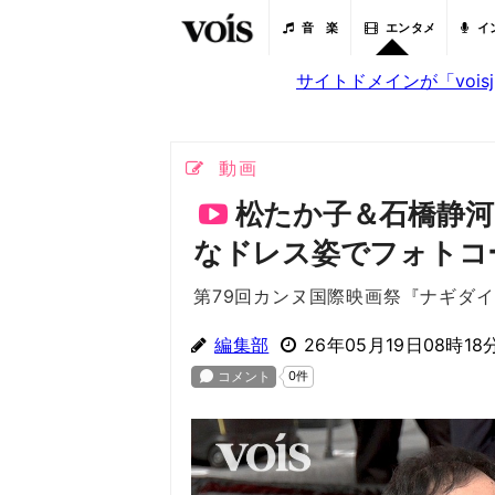
音 楽
エンタメ
イ
サイトドメインが「voi
動画
松たか子＆石橋静
なドレス姿でフォトコ
第79回カンヌ国際映画祭『ナギダ
編集部
26年05月19日08時18