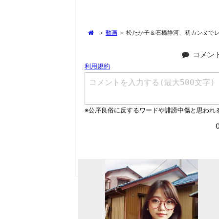
>
動画
>
松たか子＆石橋静河、初カンヌで
コメン