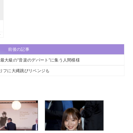
前後の記事
界最大級の“音楽のデパート”に集う人間模様
セリフに大縄跳びリベンジも