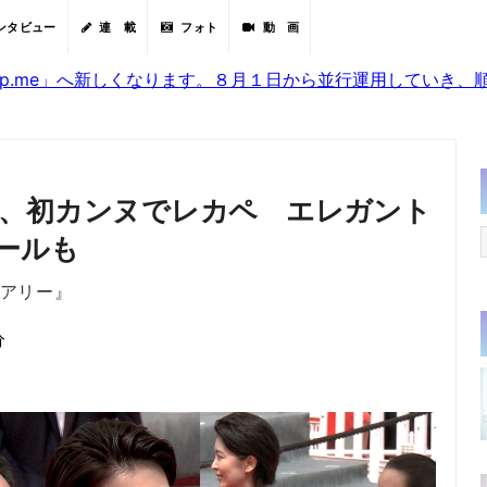
ンタビュー
連 載
フォト
動 画
sjp.me」へ新しくなります。８月１日から並行運用していき
河、初カンヌでレカペ エレガント
ールも
イアリー』
分