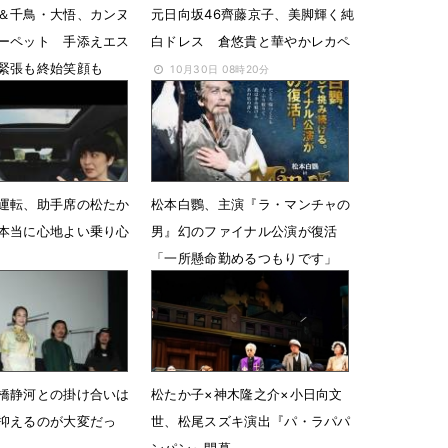
＆千鳥・大悟、カンヌ
元日向坂46齊藤京子、美脚輝く純
ーペット 手添えエス
白ドレス 倉悠貴と華やかレカペ
緊張も終始笑顔も
10月30日 08時20分
08時29分
運転、助手席の松たか
松本白鸚、主演『ラ・マンチャの
本当に心地よい乗り心
男』幻のファイナル公演が復活
「一所懸命勤めるつもりです」
10時26分
8月22日 19時39分
橋静河との掛け合いは
松たか子×神木隆之介×小日向文
抑えるのが大変だっ
世、松尾スズキ演出『パ・ラパパ
ンパン』開幕