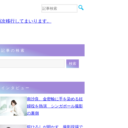
音楽
エンタメ
、順次移行してまいります。
インタビュー
動画
連載
フォト
記事の検索
インタビュー
南沙良、金密輸に手を染める妊
婦役を熱演 シンガポール撮影
の裏側
舘ひろしが明かす、撮影現場で