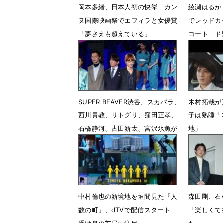
岡本多緒、日本人初の快挙 カン
綾瀬はるか
ヌ国際映画祭でエフィラと女優賞
でレッドカ
「夢さえも超えている」
コート ド
5月24日 09時04分
5月18日 
SUPER BEAVER渋谷、スカパラ、
木村拓哉が
西川貴教、リトグリ、窪田正孝、
子は熟睡「
石橋静河、古田新太、宮沢氷魚が
地」
ブルーカーペット
8月27日 
4月13日 23時52分
中村倫也の新境地を垣間見た『人
森田剛、石
数の町』、dTVで配信スタート
「楽しくて
受け身の芝居に注目
た」