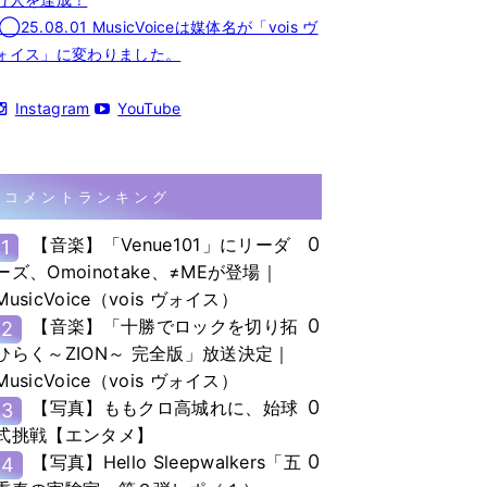
◯25.08.01 MusicVoiceは媒体名が「vois ヴ
ォイス」に変わりました。
Instagram
YouTube
コメントランキング
0
【音楽】「Venue101」にリーダ
1
ーズ、Omoinotake、≠MEが登場｜
MusicVoice（vois ヴォイス）
0
【音楽】「十勝でロックを切り拓
2
ひらく～ZION～ 完全版」放送決定｜
MusicVoice（vois ヴォイス）
0
【写真】ももクロ高城れに、始球
3
式挑戦【エンタメ】
0
【写真】Hello Sleepwalkers「五
4