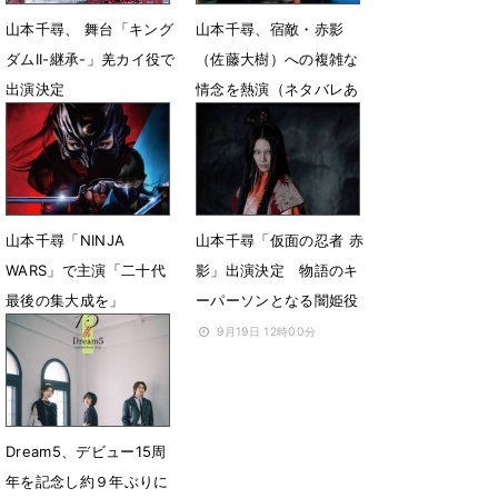
山本千尋、 舞台「キング
山本千尋、宿敵・赤影
ダムII-継承-」羌カイ役で
（佐藤大樹）への複雑な
出演決定
情念を熱演（ネタバレあ
り）
4月21日 08時32分
3月9日 08時00分
山本千尋「NINJA
山本千尋「仮面の忍者 赤
WARS」で主演「二十代
影」出演決定 物語のキ
最後の集大成を」
ーパーソンとなる闇姫役
12月5日 17時29分
9月19日 12時00分
Dream5、デビュー15周
年を記念し約９年ぶりに