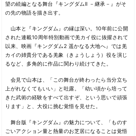
望の続編となる舞台『キングダムII －継承－』がそ
の先の物語を描き出す。
山本と『キングダム』の縁は深い。10年前に公開
された連載10周年特別動画で羌カイ役に抜擢されて
以来、映画『キングダム2 遥かなる大地へ』では羌
カイの姉貴分である羌象（きょうしょう）役を演じ
るなど、多角的に作品に関わり続けてきた。
会見で山本は、「この舞台が終わったら当分立ち
上がれなくてもいい」と吐露。「幼い頃から培って
きた武術の経験をすべて出すぞ、という思いで頑張
ります」と、大役に挑む覚悟を見せた。
舞台版『キングダム』の魅力について、「ものす
ごいアクション量と熱量のお芝居になることは覚悟