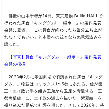
俳優の山本千尋が14日、東京建物 Brillia HALLで
行われた舞台『キングダムII －継承－』の製作発表
会見に登壇。「この舞台が終わったら当分立ち上が
れなくてもいい」と本番への並々ならぬ意気込みを
語った。
【写真】舞台『キングダムII －継承－』製作発表
会見の模様
2023年2月に帝国劇場で初演された舞台『キング
ダム』。物語はコミックス1〜5巻にあたる、信が秦
王・エイ政と手を組み王弟から玉座を奪還する「王
都奪還編」に、エイ政の過去を描いた「紫夏編」を
盛り込んだ構成で好評を博した。そして2026年、待