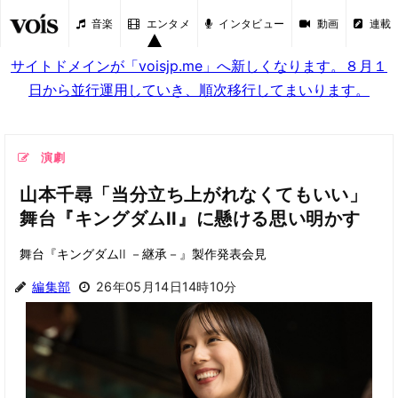
音楽
エンタメ
インタビュー
動画
連載
サイトドメインが「voisjp.me」へ新しくなります。８月１
日から並行運用していき、順次移行してまいります。
演劇
山本千尋「当分立ち上がれなくてもいい」
舞台『キングダムII』に懸ける思い明かす
舞台『キングダムII －継承－』製作発表会見
編集部
26年05月14日14時10分