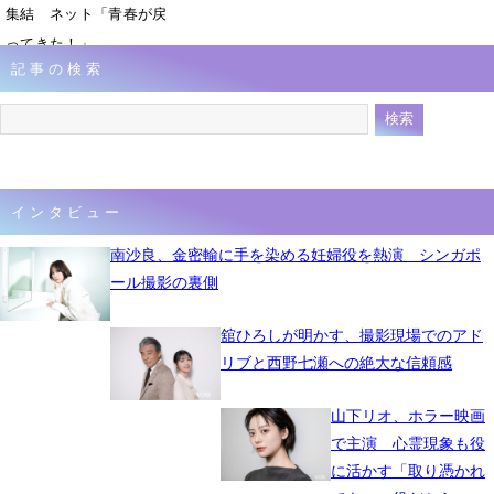
集結 ネット「青春が戻
ってきた！」
記事の検索
7月22日 11時11分
インタビュー
南沙良、金密輸に手を染める妊婦役を熱演 シンガポ
ール撮影の裏側
舘ひろしが明かす、撮影現場でのアド
リブと西野七瀬への絶大な信頼感
山下リオ、ホラー映画
で主演 心霊現象も役
に活かす「取り憑かれ