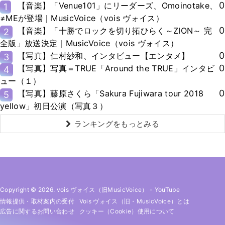
0
【音楽】「Venue101」にリーダーズ、Omoinotake、
1
≠MEが登場｜MusicVoice（vois ヴォイス）
0
【音楽】「十勝でロックを切り拓ひらく～ZION～ 完
2
全版」放送決定｜MusicVoice（vois ヴォイス）
0
【写真】仁村紗和、インタビュー【エンタメ】
3
0
【写真】写真＝TRUE「Around the TRUE」インタビ
4
ュー（１）
0
【写真】藤原さくら「Sakura Fujiwara tour 2018
5
yellow」初日公演（写真３）
ランキングをもっとみる
Copyright © 2026. vois ヴォイス（旧MusicVoice）
-
YouTube
情報提供・取材案内の受付
Vois ヴォイス（旧・MusicVoice）とは
広告に関するお問い合わせ
クッキー（cookie）使用について