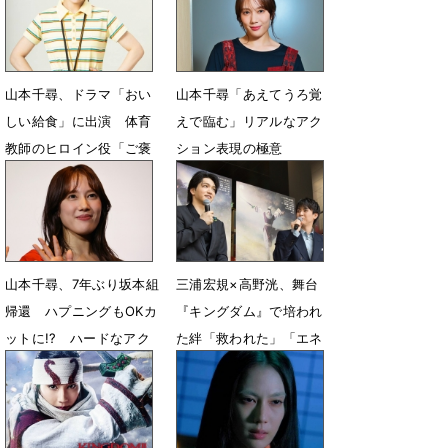
山本千尋、ドラマ「おい
山本千尋「あえてうろ覚
しい給食」に出演 体育
えで臨む」リアルなアク
教師のヒロイン役「ご褒
ション表現の極意
美のような時間でした」
7月27日 18時00分
7月30日 12時05分
山本千尋、7年ぶり坂本組
三浦宏規×高野洸、舞台
帰還 ハプニングもOKカ
『キングダム』で培われ
ットに!? ハードなアク
た絆「救われた」「エネ
ション撮影秘話
ルギー貰う」
5月29日 22時48分
5月14日 15時30分